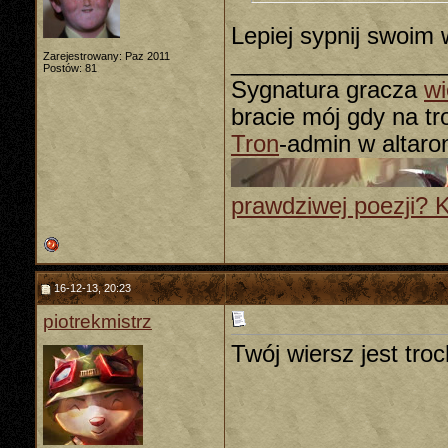
Lepiej sypnij swoim
Zarejestrowany: Paz 2011
________________
Postów: 81
Sygnatura gracza
wi
bracie mój gdy na tron
Tron
-admin w altaro
prawdziwej poezji? Kli
16-12-13, 20:23
piotrekmistrz
Twój wiersz jest troc