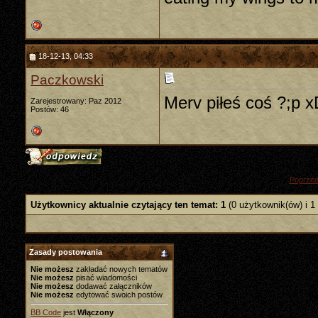
18-12-13, 04:33
Paczkowski
Merv piłeś coś ?;p 
Zarejestrowany: Paz 2012
Postów: 46
«
Poprzed
Użytkownicy aktualnie czytający ten temat: 1
(0 użytkownik(ów) i 1
Zasady postowania
Nie możesz
zakładać nowych tematów
Nie możesz
pisać wiadomości
Nie możesz
dodawać załączników
Nie możesz
edytować swoich postów
BB Code
jest
Włączony