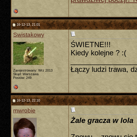
16-12-13, 21:01
Swistakowy
ŚWIETNE!!!
Kiedy kolejne ? :(
________________
Łączy ludzi trawa, dzi
Zarejestrowany: Wrz 2013
Skąd: Warszawa
Postów: 249
16-12-13, 22:10
mwrobie
Żale gracza w lola