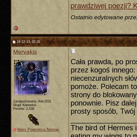
prawdziwej poezji? Kli
Ostatnio edytowane prze
18-12-13, 02:26
Mervakis
Cała prawda, po pro
przez kogoś innego: 
niecenzuralnych słów
pomoże. Polecam to c
strony do blokowanyc
ponownie. Pisz dale
Zarejestrowany: Kwi 2011
Skąd: Katowice
Postów: 2,530
prosty sposób, Twój
________________
The bird of Hermes
Merv Pogromca Nonow
eating my wings to