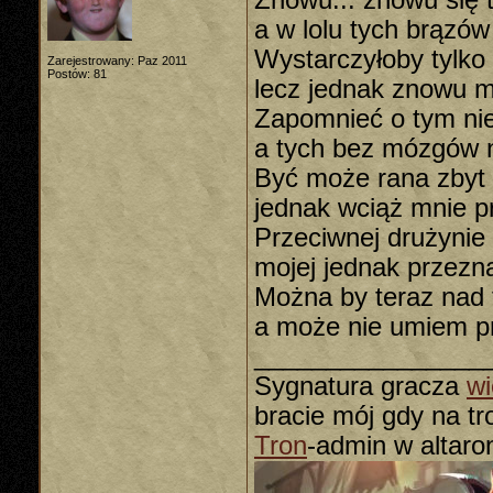
Znowu... znowu się t
a w lolu tych brązów
Wystarczyłoby tylko 
Zarejestrowany: Paz 2011
Postów: 81
lecz jednak znowu mi
Zapomnieć o tym ni
a tych bez mózgów 
Być może rana zbyt 
jednak wciąż mnie p
Przeciwnej drużynie 
mojej jednak przezn
Można by teraz nad
a może nie umiem p
________________
Sygnatura gracza
wi
bracie mój gdy na tron
Tron
-admin w altaro