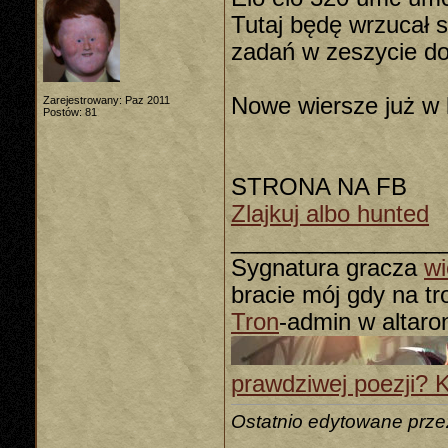
Tutaj będę wrzucał s
zadań w zeszycie do
Nowe wiersze już w 
Zarejestrowany: Paz 2011
Postów: 81
STRONA NA FB
Zlajkuj albo hunted
________________
Sygnatura gracza
wi
bracie mój gdy na tron
Tron
-admin w altaro
prawdziwej poezji? Kli
Ostatnio edytowane prze