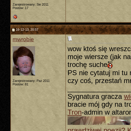
Zarejestrowany: Sie 2011
Postów: 17
16-12-13, 20:57
mwrobie
wow ktoś się wreszc
moje wiersze (jak na
trochę suche
PS nie cytatuj mi tu
czy coś, przestań m
Zarejestrowany: Paz 2011
Postów: 81
________________
Sygnatura gracza
wi
bracie mój gdy na tron
Tron
-admin w altaro
prawdziwej poezji? Kli