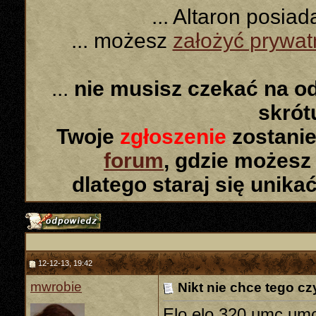
... Altaron posia
... możesz
założyć prywa
...
nie musisz czekać na o
skró
Twoje
zgłoszenie
zostanie
forum
, gdzie możesz
dlatego staraj się unika
12-12-13, 19:42
mwrobie
Nikt nie chce tego c
Elo elo 320 umc umc 