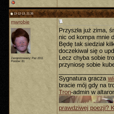
13-12-13, 21:35
mwrobie
Przyszła już zima, 
nic od kompa mnie dz
Będę tak siedział kil
doczekiwał się o up
Lecz chyba sobie t
Zarejestrowany: Paz 2011
Postów: 81
przyniosę sobie kub
________________
Sygnatura gracza
wi
bracie mój gdy na tron
Tron
-admin w altaro
prawdziwej poezji? Kli