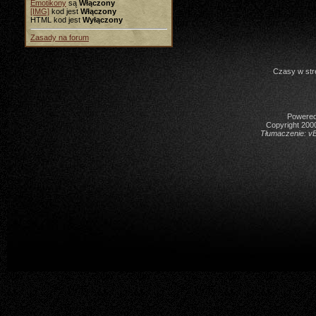
Emotikony
są
Włączony
[IMG]
kod jest
Włączony
HTML kod jest
Wyłączony
Zasady na forum
Czasy w str
Powered 
Copyright 2000
Tłumaczenie:
vB