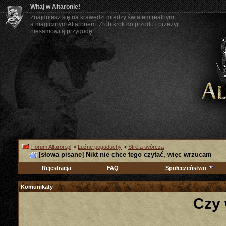
Witaj w Altaronie!
Znajdujesz się na krawędzi między światem realnym,
a magicznym Altaronem. Zrób krok do przodu i przeżyj
niesamowitą przygodę!
Forum Altaron.pl
>
Luźne pogaduchy
>
Strefa twórcza
[słowa pisane] Nikt nie chce tego czytać, więc wrzucam
Rejestracja
FAQ
Społeczeństwo
Komunikaty
Czy 