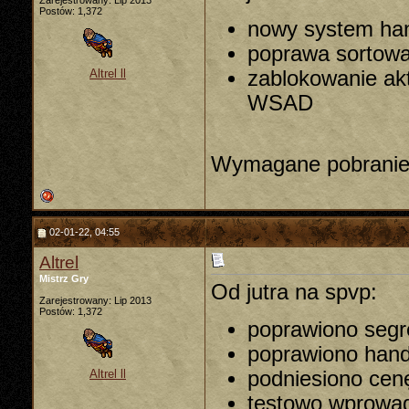
Zarejestrowany: Lip 2013
Postów: 1,372
nowy system ha
poprawa sortowa
zablokowanie ak
Altrel ll
WSAD
Wymagane pobranie 
02-01-22, 04:55
Altrel
Mistrz Gry
Od jutra na spvp:
Zarejestrowany: Lip 2013
Postów: 1,372
poprawiono segr
poprawiono hand
podniesiono ce
Altrel ll
testowo wprowad