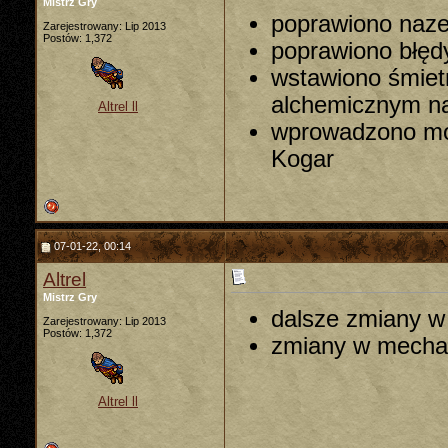
Mistrz Gry
poprawiono naze
Zarejestrowany: Lip 2013
Postów: 1,372
poprawiono błęd
wstawiono śmietni
alchemicznym na
Altrel ll
wprowadzono mo
Kogar
07-01-22, 00:14
Altrel
Mistrz Gry
dalsze zmiany w
Zarejestrowany: Lip 2013
Postów: 1,372
zmiany w mechan
Altrel ll