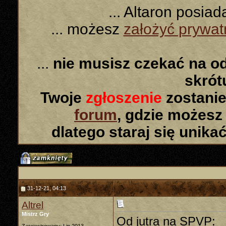
... Altaron posia
... możesz
założyć prywa
...
nie musisz czekać na o
skró
Twoje
zgłoszenie
zostanie
forum
, gdzie możesz
dlatego staraj się unika
31-12-21, 04:13
Altrel
Mistrz Gry
Od jutra na SPVP: