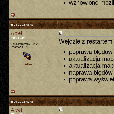
wznowiono możli
04-01-22, 03:01
Altrel
Mistrz Gry
Wejdzie z restartem
Zarejestrowany: Lip 2013
Postów: 1,372
poprawa błędów
aktualizacja ma
aktualizacja ma
Altrel ll
naprawa błędów 
poprawa wyświetl
06-01-22, 07:05
Altrel