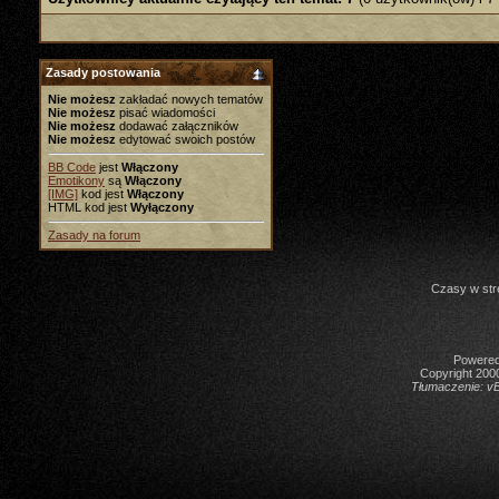
Zasady postowania
Nie możesz
zakładać nowych tematów
Nie możesz
pisać wiadomości
Nie możesz
dodawać załączników
Nie możesz
edytować swoich postów
BB Code
jest
Włączony
Emotikony
są
Włączony
[IMG]
kod jest
Włączony
HTML kod jest
Wyłączony
Zasady na forum
Czasy w str
Powered 
Copyright 2000
Tłumaczenie:
vB