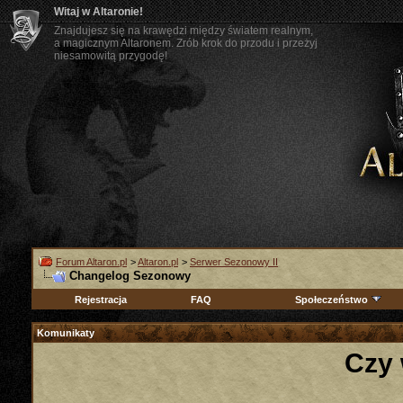
Witaj w Altaronie!
Znajdujesz się na krawędzi między światem realnym,
a magicznym Altaronem. Zrób krok do przodu i przeżyj
niesamowitą przygodę!
Forum Altaron.pl
>
Altaron.pl
>
Serwer Sezonowy II
Changelog Sezonowy
Rejestracja
FAQ
Społeczeństwo
Komunikaty
Czy 