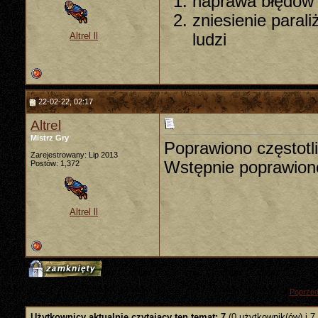
naprawa błędów
zniesienie paral
ludzi
Altrel ll
22-02-22, 02:17
Altrel
Mistrz Gry
Poprawiono częstotl
Zarejestrowany: Lip 2013
Wstępnie poprawiono
Postów: 1,372
Altrel ll
«
Poprzed
Użytkownicy aktualnie czytający ten temat: 7
(0 użytkownik(ów) i 7