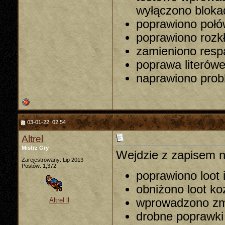
wyłączono bloka
poprawiono połó
poprawiono rozk
zamieniono res
poprawa literów
naprawiono prob
03-01-22, 02:54
Altrel
Mistrz Gry
Wejdzie z zapisem 
Zarejestrowany: Lip 2013
Postów: 1,372
poprawiono loot 
obniżono loot k
wprowadzono zm
Altrel ll
drobne poprawk