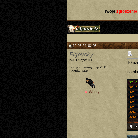
...
Twoje
zgłoszenie
10-06-24, 02:03
Figovsky
Ban Dożywotni
10 cz
Zarejestrowany: Lip 2013
Postów: 560
na hit
Wizzy