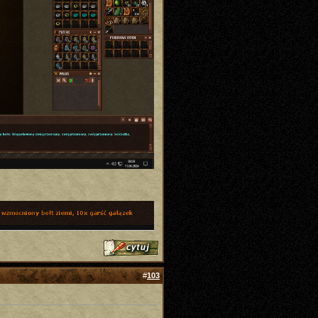
#
103