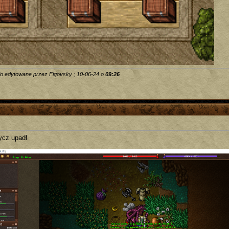
io edytowane przez Figovsky ; 10-06-24 o
09:26
ycz upadł