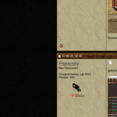
Ostatn
11-06-24, 02:48
Figovsky
Ban Dożywotni
goryn
Zarejestrowany: Lip 2013
Postów: 560
Wizzy