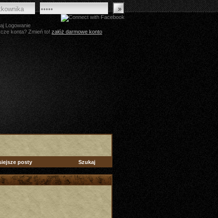
aj Logowanie
zcze konta? Zmień to!
załóż darmowe konto
siejsze posty
Szukaj