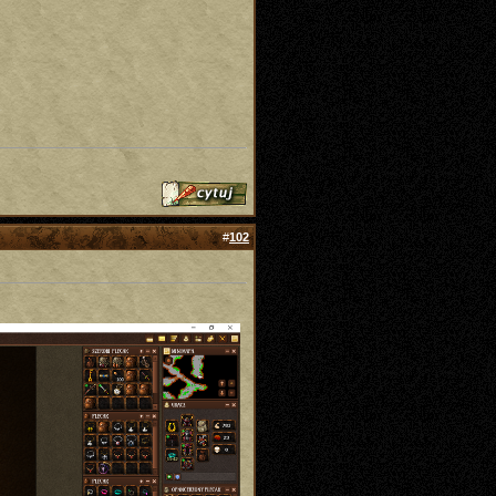
#
102