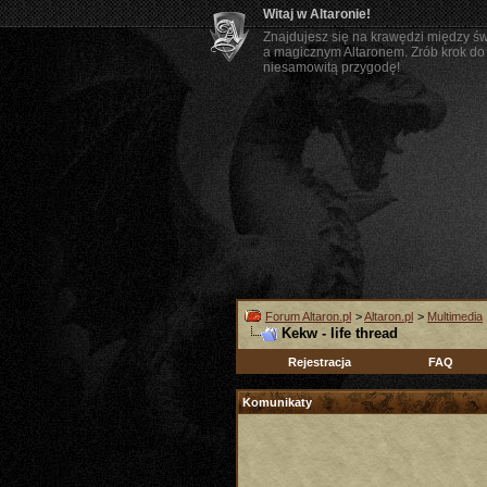
Witaj w Altaronie!
Znajdujesz się na krawędzi między ś
a magicznym Altaronem. Zrób krok do 
niesamowitą przygodę!
Forum Altaron.pl
>
Altaron.pl
>
Multimedia
Kekw - life thread
Rejestracja
FAQ
Komunikaty