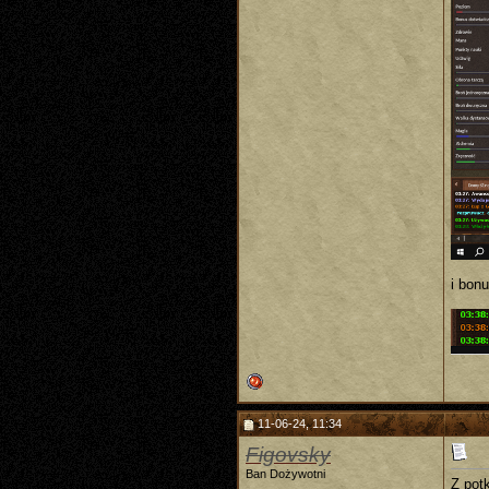
i bon
11-06-24, 11:34
Figovsky
Ban Dożywotni
Z pot