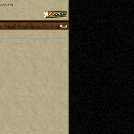
 ogniem.
#
104