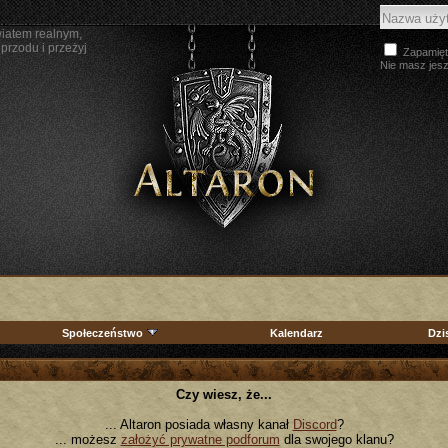
wiatem realnym,
przodu i przeżyj
Zapamięt
Nie masz jes
Społeczeństwo
Kalendarz
Dzi
Czy wiesz, że...
... Altaron posiada własny kanał
Discord
?
... możesz
założyć prywatne podforum
dla swojego klanu?