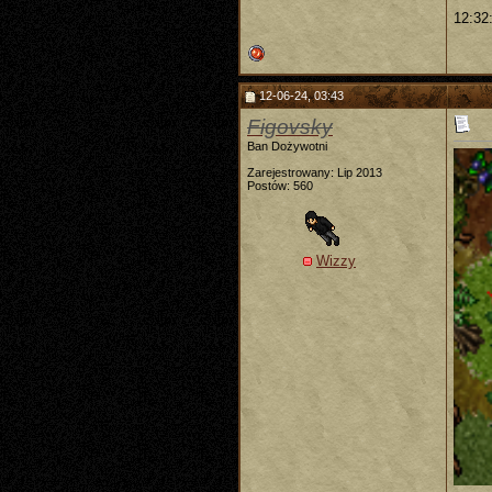
12:32
12-06-24, 03:43
Figovsky
Ban Dożywotni
Zarejestrowany: Lip 2013
Postów: 560
Wizzy