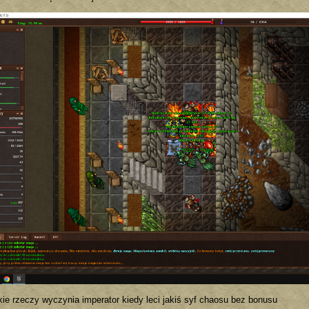
akie rzeczy wyczynia imperator kiedy leci jakiś syf chaosu bez bonusu