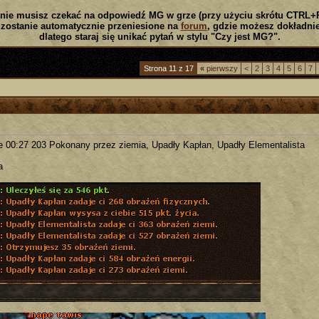
nie musisz czekać na odpowiedź MG w grze (przy użyciu skrótu CTRL+
zostanie automatycznie przeniesione na
forum
, gdzie możesz dokładnie
dlatego staraj się unikać pytań w stylu "Czy jest MG?".
Strona 11 z 17
«
pierwszy
<
2
3
4
5
6
7
e 00:27 203 Pokonany przez ziemia, Upadły Kapłan, Upadły Elementalista
a