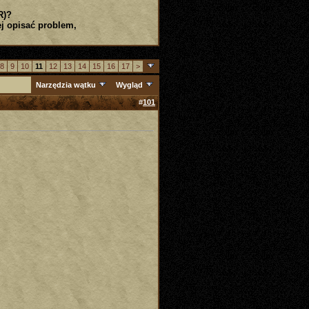
R)?
j opisać problem,
8
9
10
11
12
13
14
15
16
17
>
Narzędzia wątku
Wygląd
#
101