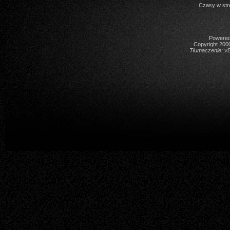
Czasy w str
Powered 
Copyright 2000
Tłumaczenie:
vB