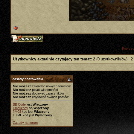
«
Poprzed
Użytkownicy aktualnie czytający ten temat: 2
(0 użytkownik(ów) i 2
Zasady postowania
Nie możesz
zakładać nowych tematów
Nie możesz
pisać wiadomości
Nie możesz
dodawać załączników
Nie możesz
edytować swoich postów
BB Code
jest
Włączony
Emotikony
są
Włączony
[IMG]
kod jest
Włączony
HTML kod jest
Wyłączony
Zasady na forum