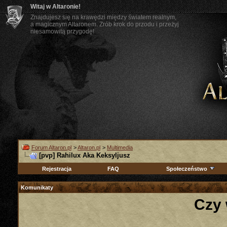
Witaj w Altaronie!
Znajdujesz się na krawędzi między światem realnym,
a magicznym Altaronem. Zrób krok do przodu i przeżyj
niesamowitą przygodę!
Forum Altaron.pl
>
Altaron.pl
>
Multimedia
[pvp] Rahilux Aka Keksyljusz
Rejestracja
FAQ
Społeczeństwo
Komunikaty
Czy 