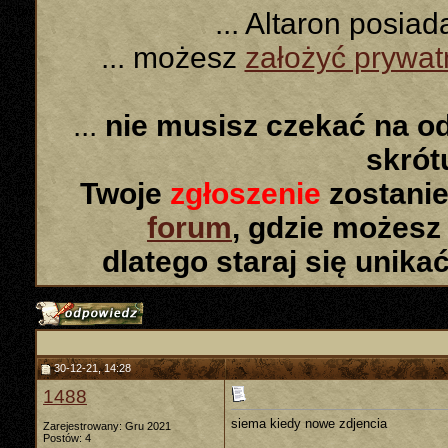
... Altaron posia
... możesz
założyć prywa
...
nie musisz czekać na o
skró
Twoje
zgłoszenie
zostanie
forum
, gdzie możesz
dlatego staraj się unika
30-12-21, 14:28
1488
siema kiedy nowe zdjencia
Zarejestrowany: Gru 2021
Postów: 4