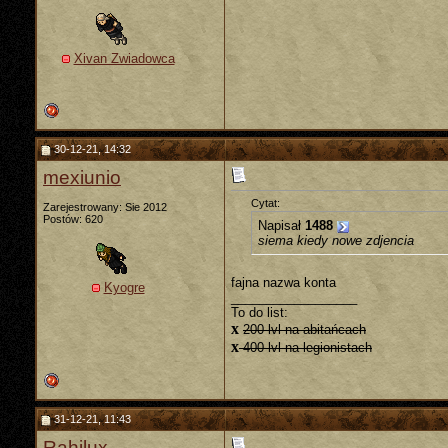
Xivan Zwiadowca
30-12-21, 14:32
mexiunio
Cytat:
Zarejestrowany: Sie 2012
Postów: 620
Napisał
1488
siema kiedy nowe zdjencia
fajna nazwa konta
Kyogre
__________________
To do list:
x
200 lvl na abitańcach
x
400 lvl na legionistach
31-12-21, 11:43
Rahilux