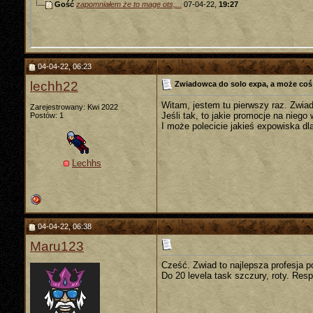
Gość
zapomniałem że to mage ots,...
07-04-22,
19:27
04-04-22, 06:23
lechh22
Zwiadowca do solo expa, a może coś
Witam, jestem tu pierwszy raz. Zwia
Zarejestrowany: Kwi 2022
Jeśli tak, to jakie promocje na niego
Postów: 1
I może polecicie jakieś expowiska dl
Lechhs
04-04-22, 06:38
Maru123
Cześć. Zwiad to najlepsza profesja po
Do 20 levela task szczury, roty. Respy