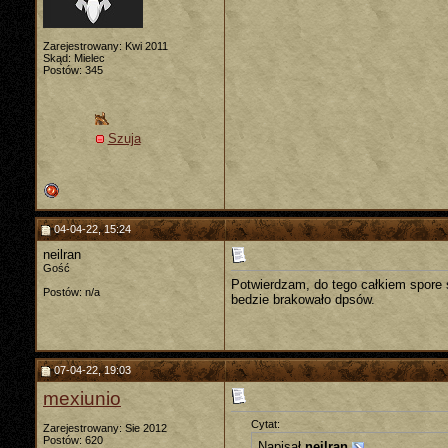
Zarejestrowany: Kwi 2011
Skąd: Mielec
Postów: 345
Szuja
04-04-22, 15:24
neilran
Gość
Potwierdzam, do tego całkiem spore 
Postów: n/a
bedzie brakowało dpsów.
07-04-22, 19:03
mexiunio
Cytat:
Zarejestrowany: Sie 2012
Postów: 620
Napisał
neilran