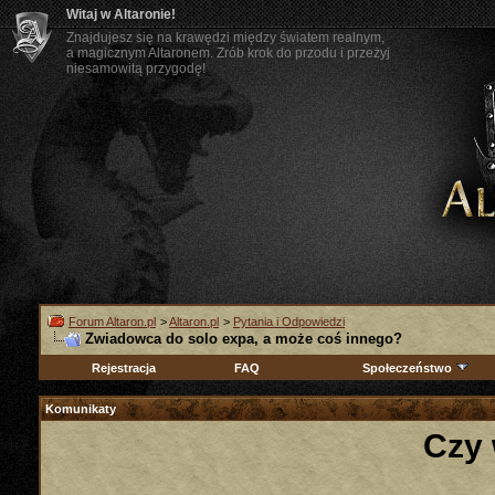
Witaj w Altaronie!
Znajdujesz się na krawędzi między światem realnym,
a magicznym Altaronem. Zrób krok do przodu i przeżyj
niesamowitą przygodę!
Forum Altaron.pl
>
Altaron.pl
>
Pytania i Odpowiedzi
Zwiadowca do solo expa, a może coś innego?
Rejestracja
FAQ
Społeczeństwo
Komunikaty
Czy 