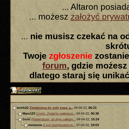
... Altaron posia
... możesz
założyć prywa
...
nie musisz czekać na o
skró
Twoje
zgłoszenie
zostanie
forum
, gdzie możesz
dlatego staraj się unika
lechh22
Zwiadowca do solo expa, a...
04-04-22,
06:23
Maru123
Cześć. Zwiad to najlepsza...
04-04-22,
06:38
Gość
Potwierdzam, do tego całkiem...
04-04-22,
15:24
mexiunio
Z tym teamhuntem to...
07-04-22,
19:03