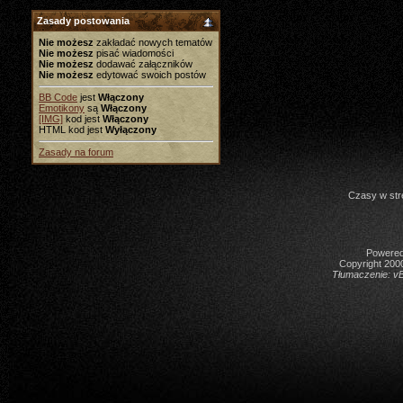
Zasady postowania
Nie możesz
zakładać nowych tematów
Nie możesz
pisać wiadomości
Nie możesz
dodawać załączników
Nie możesz
edytować swoich postów
BB Code
jest
Włączony
Emotikony
są
Włączony
[IMG]
kod jest
Włączony
HTML kod jest
Wyłączony
Zasady na forum
Czasy w str
Powered 
Copyright 2000
Tłumaczenie:
vB