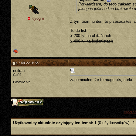
Potwierdzam, do tego całkiem s
jakiegoś jeśli bedzie brakowało 
Kyogre
Z tym teamhuntem to przesadziłeś, c
__________________
To do list:
x
200 lvl na abitańcach
x
400 lvl na legionistach
07-04-22, 19:27
neilran
Gość
zapomniałem że to mage ots, sorki
Postów: n/a
«
Poprzed
Użytkownicy aktualnie czytający ten temat: 1
(0 użytkownik(ów) i 1