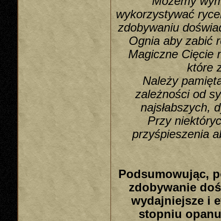
Możemy wymi
wykorzystywać ryce
zdobywaniu doświad
Ognia aby zabić 
Magiczne Cięcie 
które 
Należy pamięta
zależności od s
najsłabszych, 
Przy niektóry
przyśpieszenia a
Podsumowując, po
zdobywanie dośw
wydajniejsze i 
stopniu opanuj