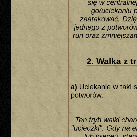
się w centraln
go/uciekaniu p
zaatakować. Dzię
jednego z potworów
run oraz zmniejsza
2. Walka z t
a)
Uciekanie w taki s
potworów.
Ten tryb walki cha
"ucieczki". Gdy na e
lub więcej), sta