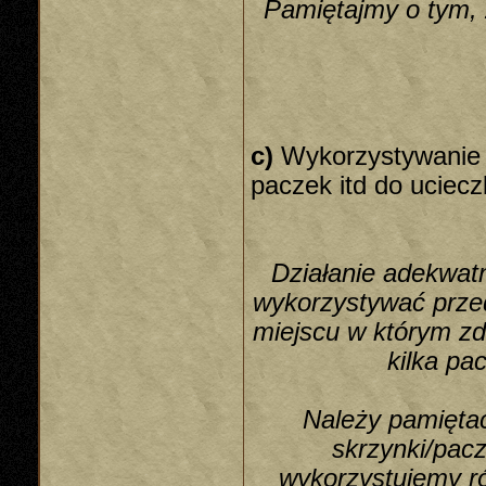
Pamiętajmy o tym, 
c)
Wykorzystywanie t
paczek itd do uciecz
Działanie adekwa
wykorzystywać prze
miejscu w którym z
kilka pa
Należy pamiętać
skrzynki/pacz
wykorzystujemy ró