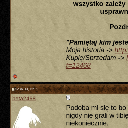
wszystko zależy
usprawn
Pozdr
________________
"Pamiętaj kim jeste
Moja historia ->
http
Kupię/Sprzedam ->
t=12468
02-07-14, 16:18
beta2468
Podoba mi się to bo 
nigdy nie grali w ti
niekoniecznie.