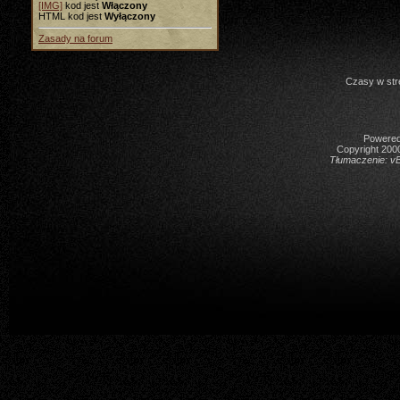
[IMG]
kod jest
Włączony
HTML kod jest
Wyłączony
Zasady na forum
Czasy w str
Powered 
Copyright 2000
Tłumaczenie:
vB