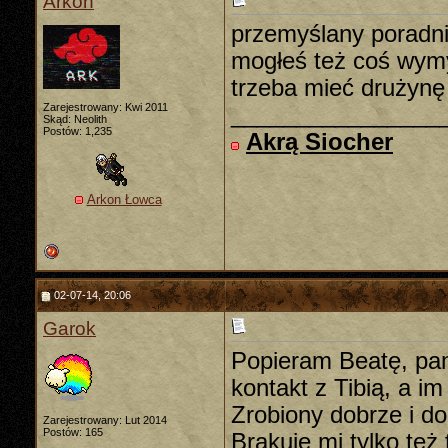
Arkon
przemyślany poradnik
mogłeś też coś wymyś
trzeba mieć drużynę 
Zarejestrowany: Kwi 2011
________________
Skąd: Neolith
Postów: 1,235
Akrą Siocher
Arkon Łowca
02-07-14, 20:06
Garok
Popieram Beatę, pam
kontakt z Tibią, a 
Zrobiony dobrze i do
Zarejestrowany: Lut 2014
Postów: 165
Brakuje mi tylko też