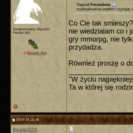
Napisał
Ferumbras
huahuahuahua padłem czytając t
Co Cie tak smieszy? 
Zarejestrowany: Maj 2011
nie wiedzialam co i 
Postów: 681
gry mmorpg, nie tylk
przydadza.
Beauty Bet
Również proszę o do
________________
"W życiu najpiękniej
Ta w której się rodz
03-07-14, 21:45
begar321