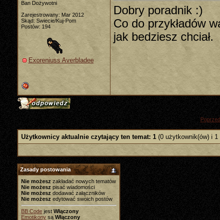
Ban Dożywotni
Dobry poradnik :)
Zarejestrowany: Mar 2012
Co do przykładów wa
Skąd: Swiecie/Kuj-Pom
Postów: 194
jak bedziesz chciał.
Exoreniuss Averbladee
«
Poprzed
Użytkownicy aktualnie czytający ten temat: 1
(0 użytkownik(ów) i 1
Zasady postowania
Nie możesz
zakładać nowych tematów
Nie możesz
pisać wiadomości
Nie możesz
dodawać załączników
Nie możesz
edytować swoich postów
BB Code
jest
Włączony
Emotikony
są
Włączony