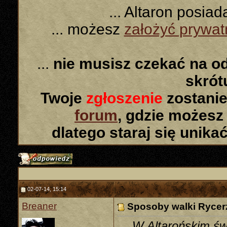
... Altaron posia
... możesz
założyć prywa
...
nie musisz czekać na o
skró
Twoje
zgłoszenie
zostanie
forum
, gdzie możesz
dlatego staraj się unika
02-07-14, 15:14
Breaner
Sposoby walki Ryce
W Altarońskim świ