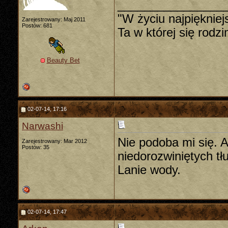
________________
"W życiu najpiękniej
Zarejestrowany: Maj 2011
Postów: 681
Ta w której się rodz
Beauty Bet
02-07-14, 17:16
Narwashi
Nie podoba mi się. A
Zarejestrowany: Mar 2012
Postów: 35
niedorozwiniętych t
Lanie wody.
02-07-14, 17:47