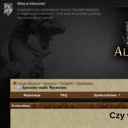
Witaj w Altaronie!
Znajdujesz się na krawędzi między światem realnym,
a magicznym Altaronem. Zrób krok do przodu i przeżyj
niesamowitą przygodę!
Forum Altaron.pl
>
Altaron.pl
>
Poradniki
>
Nieaktualne
Sposoby walki Rycerzem
Rejestracja
FAQ
Społeczeństwo
Komunikaty
Czy 