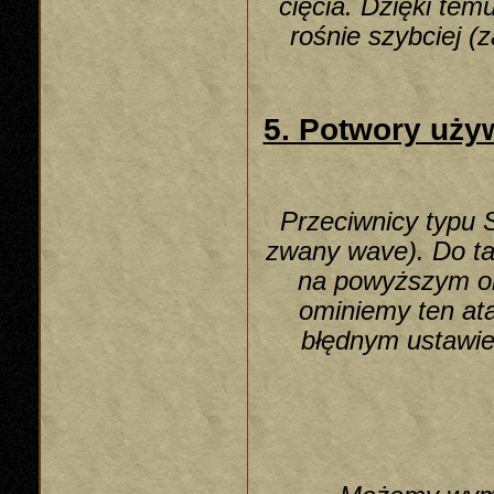
cięcia. Dzięki te
rośnie szybciej 
5. Potwory uż
Przeciwnicy typu 
zwany wave). Do ta
na powyższym ob
ominiemy ten ata
błędnym ustawie