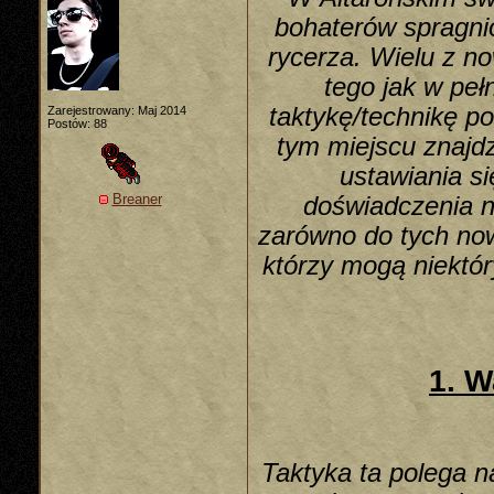
bohaterów spragni
rycerza. Wielu z n
tego jak w peł
taktykę/technikę p
Zarejestrowany: Maj 2014
Postów: 88
tym miejscu znajdz
ustawiania s
Breaner
doświadczenia n
zarówno do tych now
którzy mogą niektór
1. 
Taktyka ta polega n