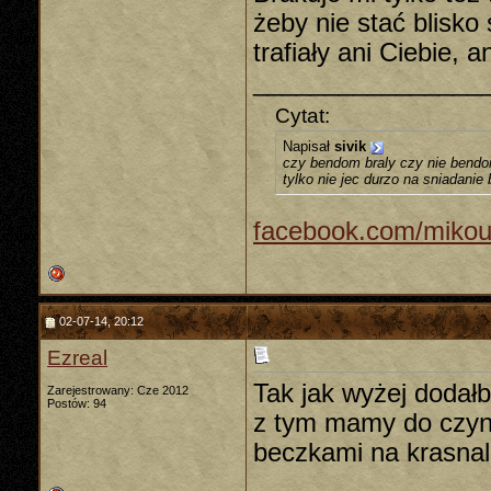
żeby nie stać blisko
trafiały ani Ciebie, 
________________
Cytat:
Napisał
sivik
czy bendom braly czy nie bendom
tylko nie jec durzo na sniadanie
facebook.com/mikou
02-07-14, 20:12
Ezreal
Tak jak wyżej dodał
Zarejestrowany: Cze 2012
Postów: 94
z tym mamy do czyni
beczkami na krasnal