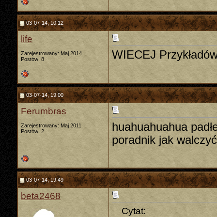
03-07-14, 10:12
life
WIECEJ Przykładów
Zarejestrowany: Maj 2014
Postów: 8
03-07-14, 19:00
Ferumbras
huahuahuahua padłem
Zarejestrowany: Maj 2011
Postów: 2
poradnik jak walczy
03-07-14, 19:49
beta2468
Cytat: