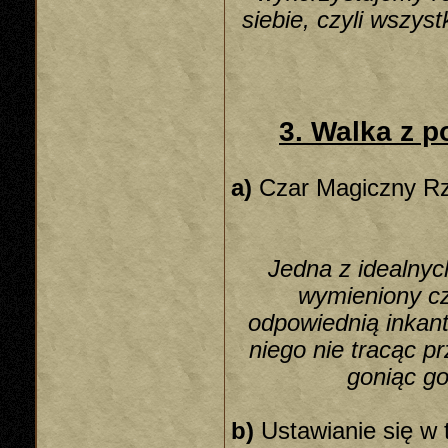
siebie, czyli wszy
3. Walka z 
a)
Czar Magiczny Rz
Jedna z idealnych
wymieniony c
odpowiednią inkant
niego nie tracąc p
goniąc go
b)
Ustawianie się w 