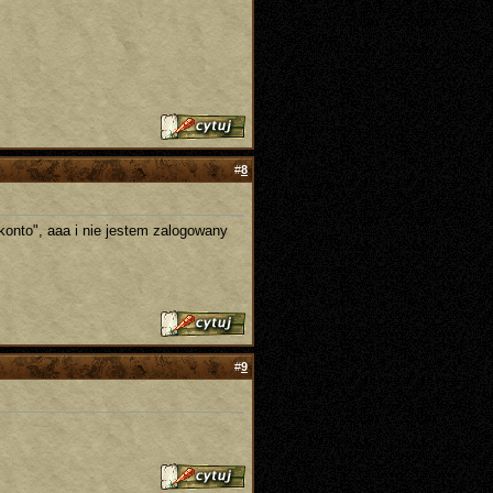
#
8
 konto", aaa i nie jestem zalogowany
#
9