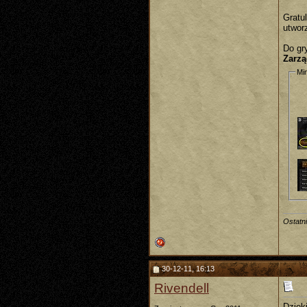
Gratu
utwor
Do gr
Zarzą
Min
Ostatn
30-12-11, 16:13
Rivendell
Dzięki