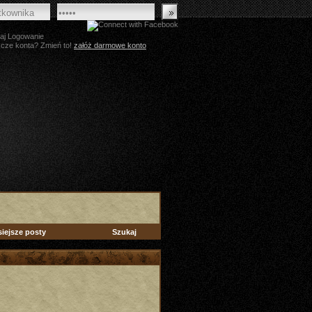
aj Logowanie
zcze konta? Zmień to!
załóż darmowe konto
siejsze posty
Szukaj