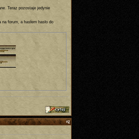
ane. Teraz pozostaje jedynie
a na forum, a hasłem hasło do
#
2