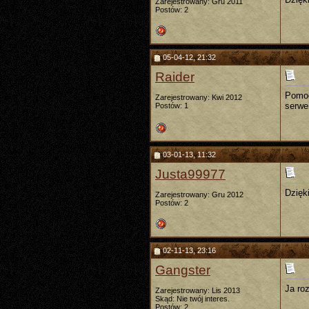
Zarejestrowany: Gru 2011
Postów: 2
05-04-12, 21:32
Raider
Pomoc
Zarejestrowany: Kwi 2012
serwe
Postów: 1
03-01-13, 11:32
Justa99977
Dzięk
Zarejestrowany: Gru 2012
Postów: 2
02-11-13, 23:16
Gangster
Ja ro
Zarejestrowany: Lis 2013
Skąd: Nie twój interes.
Postów: 2