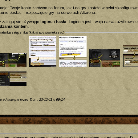
lacje! Twoje konto zarówno na forum, jak i do gry zostało w pełni skonfigurow
zenie postaci i rozpoczęcie gry na serwerach Altaronu.
y zaloguj się używając
loginu
i
hasła
. Loginem jest Twoja nazwa użytkownik
dzania kontem
.
iaturka załącznika (kliknij aby powiększyć)
io edytowane przez Tron ; 23-12-11 o
00:14
 stary, pierwszy raz gram w tibie chociaż to jej odmiana ale mi pomogło ;D