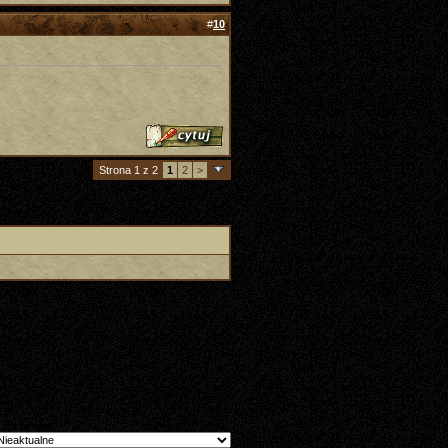
#
10
Strona 1 z 2
1
2
>
 do forum