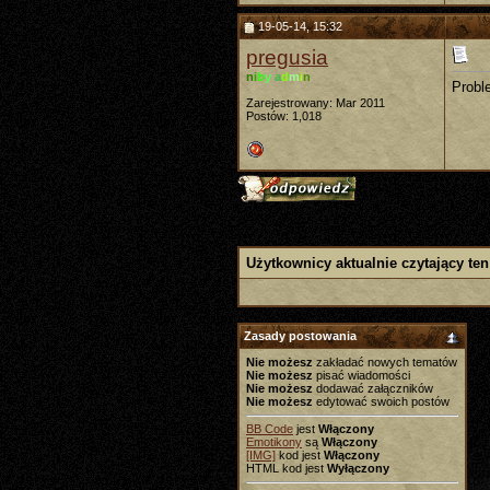
19-05-14, 15:32
pregusia
n
i
b
y
a
d
m
i
n
Probl
Zarejestrowany: Mar 2011
Postów: 1,018
Użytkownicy aktualnie czytający ten
Zasady postowania
Nie możesz
zakładać nowych tematów
Nie możesz
pisać wiadomości
Nie możesz
dodawać załączników
Nie możesz
edytować swoich postów
BB Code
jest
Włączony
Emotikony
są
Włączony
[IMG]
kod jest
Włączony
HTML kod jest
Wyłączony