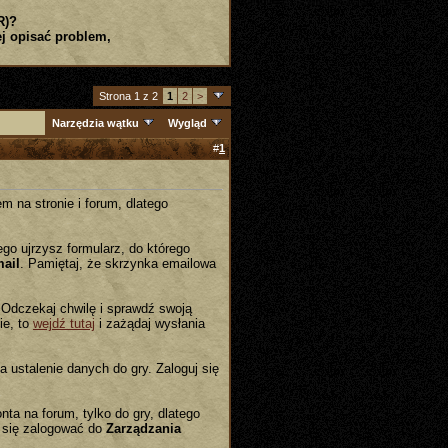
R)?
j opisać problem,
Strona 1 z 2
1
2
>
Narzędzia wątku
Wygląd
#
1
m na stronie i forum, dlatego
go ujrzysz formularz, do którego
mail
. Pamiętaj, że skrzynka emailowa
 Odczekaj chwilę i sprawdź swoją
ie, to
wejdź tutaj
i zażądaj wysłania
a ustalenie danych do gry. Zaloguj się
nta na forum, tylko do gry, dlatego
 się zalogować do
Zarządzania