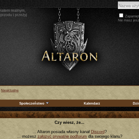
wiatem realnym,
przodu i przeżyj
Zapamięt
Nie masz jes
>
Nieaktualne
Społeczeństwo
Kalendarz
Dzi
Czy wiesz, że...
... Altaron posiada własny kanał
Discord
?
... możesz
założyć prywatne podforum
dla swojego klanu?