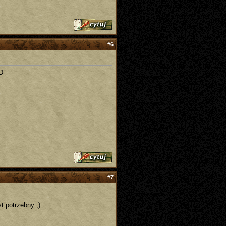
#
6
:D
#
7
t potrzebny ;)