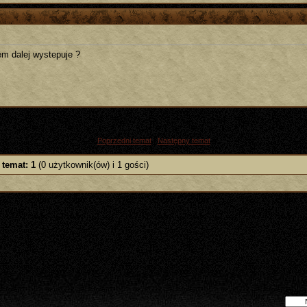
em dalej wystepuje ?
«
Poprzedni temat
|
Następny temat
»
 temat: 1
(0 użytkownik(ów) i 1 gości)
Skocz