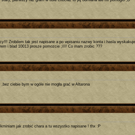
y!!! Zrobilem tak jest napisane a po wpisaniu nazwy konta i hasla wyskakuj
rem i blad 10013 prosze pomozcie ;//// Co mam zrobic ???
i ,bez ciebie bym w ogóle nie mogła grać w Altarona
zkminiam jak zrobić chara a tu wszystko napisane ! thx :P