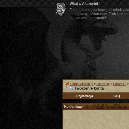
Witaj w Altaronie!
Znajdujesz się na krawędzi między ś
a magicznym Altaronem. Zrób krok do 
niesamowitą przygodę!
Forum Altaron.pl
>
Altaron.pl
>
Poradniki
Tworzenie konta
Rejestracja
FAQ
Komunikaty