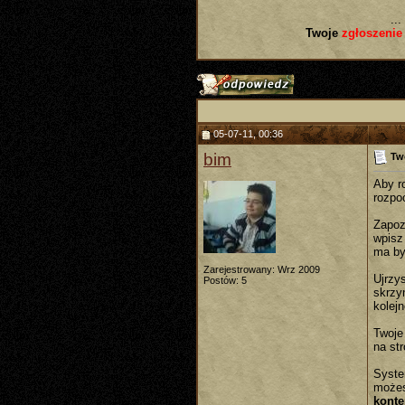
...
Twoje
zgłoszenie
05-07-11, 00:36
bim
Tw
Aby r
rozpoc
Zapoz
wpisz
ma by
Zarejestrowany: Wrz 2009
Ujrzy
Postów: 5
skrzyn
kolej
Twoje
na st
Syste
możes
konte