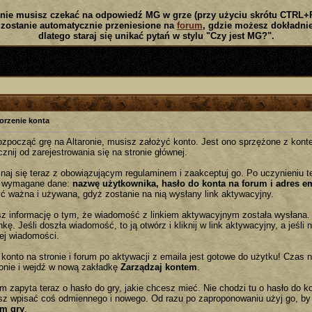
nie musisz czekać na odpowiedź MG w grze (przy użyciu skrótu CTRL+
zostanie automatycznie przeniesione na
forum
, gdzie możesz dokładnie
dlatego staraj się unikać pytań w stylu "Czy jest MG?".
orzenie konta
ozpocząć grę na Altaronie, musisz założyć konto. Jest ono sprzężone z konte
znij od zarejestrowania się na stronie głównej.
naj się teraz z obowiązującym regulaminem i zaakceptuj go. Po uczynieniu te
 wymagane dane:
nazwę użytkownika, hasło do konta na forum i adres e
ć ważna i używana, gdyż zostanie na nią wysłany link aktywacyjny.
sz informację o tym, że wiadomość z linkiem aktywacyjnym została wysłana.
kę. Jeśli doszła wiadomość, to ją otwórz i kliknij w link aktywacyjny, a jeśli n
nej wiadomości.
 konto na stronie i forum po aktywacji z emaila jest gotowe do użytku! Czas n
ronie i wejdź w nową zakładkę
Zarządzaj kontem
.
m zapyta teraz o hasło do gry, jakie chcesz mieć. Nie chodzi tu o hasło do ko
z wpisać coś odmiennego i nowego. Od razu po zaproponowaniu użyj go, by
m gry
.