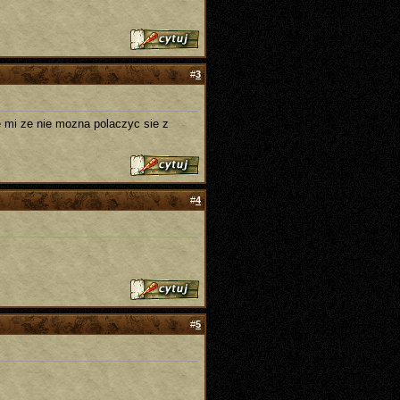
#
3
e mi ze nie mozna polaczyc sie z
#
4
#
5