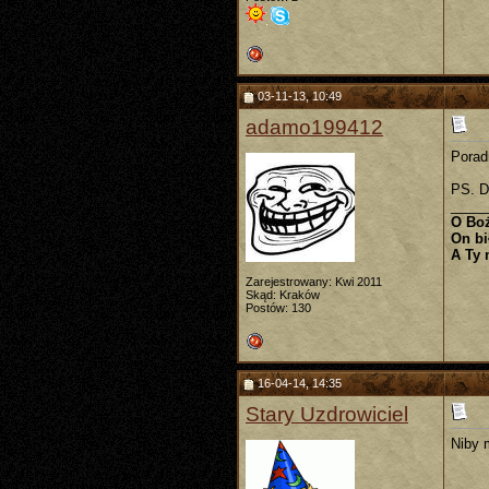
03-11-13, 10:49
adamo199412
Porad
PS. D
_____
O Boż
On bi
A Ty 
Zarejestrowany: Kwi 2011
Skąd: Kraków
Postów: 130
16-04-14, 14:35
Stary Uzdrowiciel
Niby 