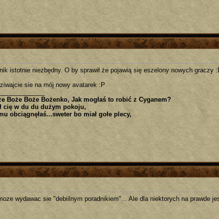
nik istotnie niezbędny. O by sprawił że pojawią się eszelony nowych graczy 
ziwajcie sie na mój nowy avatarek :P
_____________
e Boże Boże Bożenko, Jak mogłaś to robić z Cyganem?
ł cię w du du dużym pokoju,
mu obciągnęłaś...sweter bo miał gołe plecy,
moze wydawac sie "debiilnym poradnikiem"... Ale dla niektorych na prawde jes