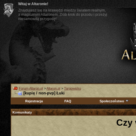
Witaj w Altaronie!
Znajdujesz się na krawędzi między światem realnym,
a magicznym Altaronem. Zrób krok do przodu i przeżyj
niesamowitą przygodę!
Forum Altaron.pl
>
Altaron.pl
>
Targowisko
[kupię / non-pvp] Łuki
Rejestracja
FAQ
Społeczeństwo
Komunikaty
Czy 