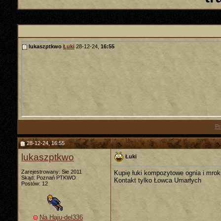
lukaszptkwo
Łuki
28-12-24,
16:55
Pr
28-12-24, 16:55
lukaszptkwo
Łuki
Zarejestrowany: Sie 2011
Kupię łuki kompozytowe ognia i mrok
Skąd: Poznań PTKWO
Kontakt tylko Łowca Umarłych
Postów: 12
Na Haju-del336