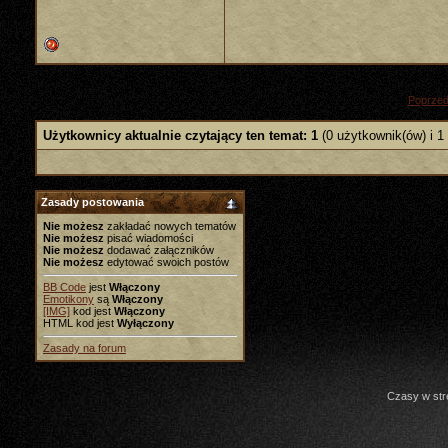
«
Poprzed
Użytkownicy aktualnie czytający ten temat: 1
(0 użytkownik(ów) i 1
Zasady postowania
Nie możesz
zakładać nowych tematów
Nie możesz
pisać wiadomości
Nie możesz
dodawać załączników
Nie możesz
edytować swoich postów
BB Code
jest
Włączony
Emotikony
są
Włączony
[IMG]
kod jest
Włączony
HTML kod jest
Wyłączony
Zasady na forum
Czasy w str