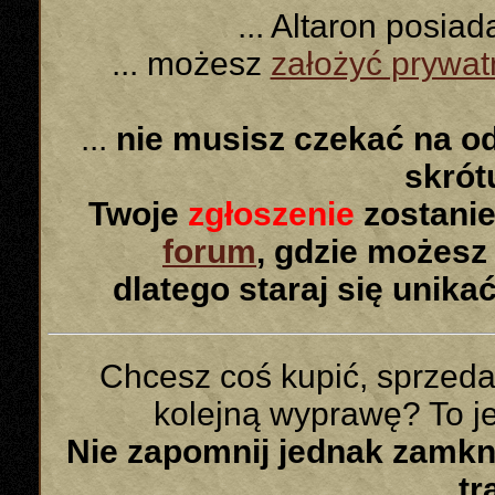
... Altaron posia
... możesz
założyć prywa
...
nie musisz czekać na o
skró
Twoje
zgłoszenie
zostanie
forum
, gdzie możesz
dlatego staraj się unika
Chcesz coś kupić, sprzed
kolejną wyprawę? To jes
Nie zapomnij jednak zamk
tr