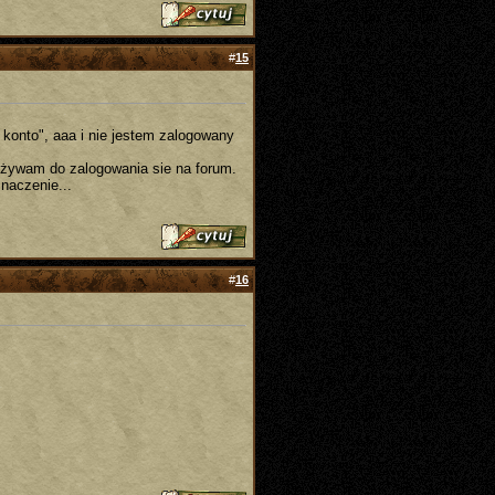
#
15
 konto", aaa i nie jestem zalogowany
 używam do zalogowania sie na forum.
znaczenie...
#
16