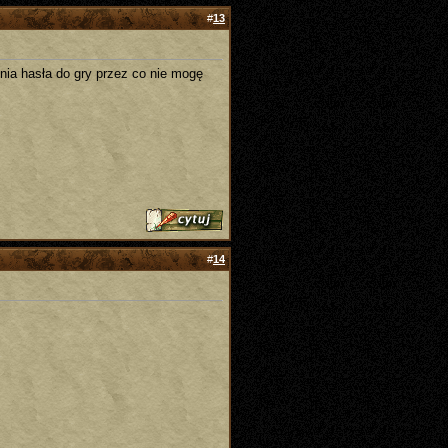
#
13
ia hasła do gry przez co nie mogę
#
14