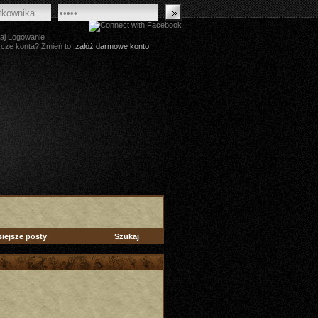
aj Logowanie
zcze konta? Zmień to!
załóż darmowe konto
siejsze posty
Szukaj