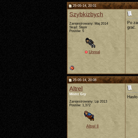
25-05-14, 20:01
Szybkizbych
Po za
Zarejestrowany: Maj 2014
grać.
Skąd: Śląsk
Postów: 5
Unreal
25-05-14, 20:08
Altrel
Mistrz Gry
Hasło 
Zarejestrowany: Lip 2013
Postów: 1,372
Altrel ll