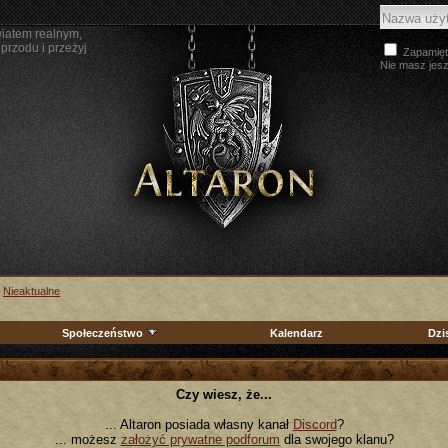
wiatem realnym,
przodu i przeżyj
Zapamięt
Nie masz jes
>
Nieaktualne
Społeczeństwo
Kalendarz
Dzi
Czy wiesz, że...
... Altaron posiada własny kanał
Discord
?
... możesz
założyć prywatne podforum
dla swojego klanu?