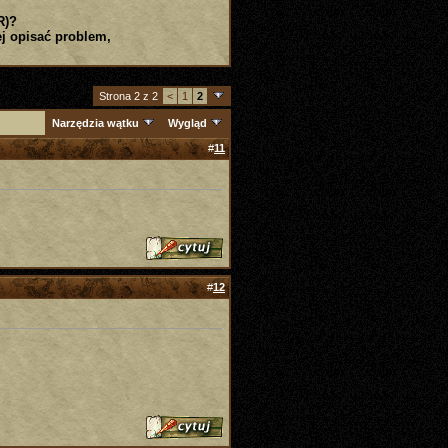
R)?
j opisać problem,
Strona 2 z 2
<
1
2
Narzędzia wątku
Wygląd
#
11
#
12