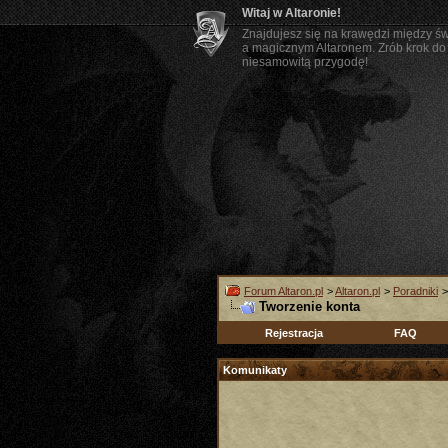
Witaj w Altaronie!
Znajdujesz się na krawędzi między ś
a magicznym Altaronem. Zrób krok do 
niesamowitą przygodę!
Forum Altaron.pl
>
Altaron.pl
>
Poradniki
Tworzenie konta
Rejestracja
FAQ
Komunikaty