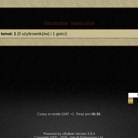
«
Poprzedni temat
|
Następny temat
»
 temat: 1
(0 użytkownik(ów) i 1 gości)
Skocz
Czasy w strefie GMT +1. Teraz jest
06:39
.
Powered by vBulletin Version 3.8.4
Copyright 2000 - 2026, Jelsoft Enterprises Ltd.