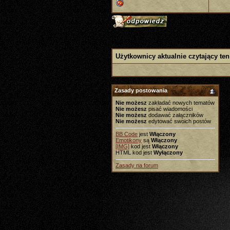
Użytkownicy aktualnie czytający ten
Zasady postowania
Nie możesz
zakładać nowych tematów
Nie możesz
pisać wiadomości
Nie możesz
dodawać załączników
Nie możesz
edytować swoich postów
BB Code
jest
Włączony
Emotikony
są
Włączony
[IMG]
kod jest
Włączony
HTML kod jest
Wyłączony
Zasady na forum