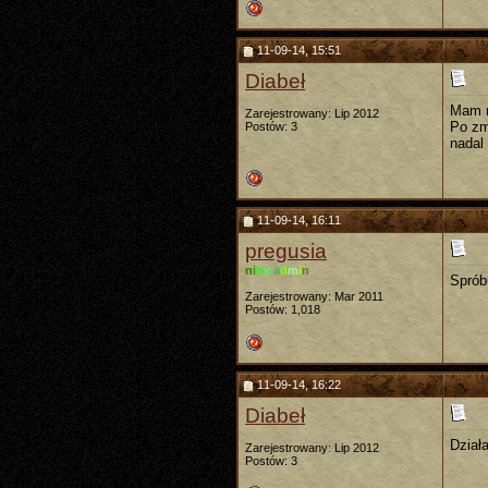
11-09-14, 15:51
Diabeł
Mam n
Zarejestrowany: Lip 2012
Po zm
Postów: 3
nadal
11-09-14, 16:11
pregusia
n
i
b
y
a
d
m
i
n
Spróbu
Zarejestrowany: Mar 2011
Postów: 1,018
11-09-14, 16:22
Diabeł
Dział
Zarejestrowany: Lip 2012
Postów: 3