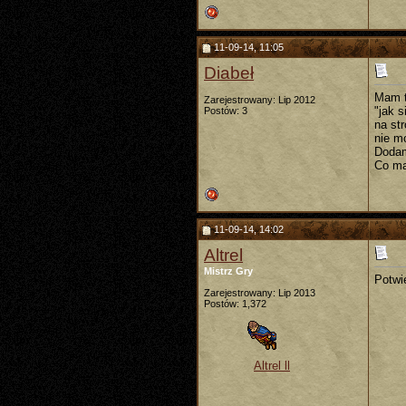
11-09-14, 11:05
Diabeł
Mam t
Zarejestrowany: Lip 2012
"jak 
Postów: 3
na st
nie m
Dodam,
Co ma
11-09-14, 14:02
Altrel
Mistrz Gry
Potwi
Zarejestrowany: Lip 2013
Postów: 1,372
Altrel ll