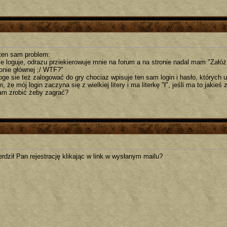
en sam problem:
sie loguje, odrazu prziekierowuje mnie na forum a na stronie nadal mam "Załóż
ronie głównej ;/ WTF?"
oge sie też zalogować do gry chociaz wpisuje ten sam login i hasło, których
 że mój login zaczyna się z wielkiej litery i ma literkę "ł", jeśli ma to jakieś 
m zrobić żeby zagrać?
erdził Pan rejestrację klikając w link w wysłanym mailu?