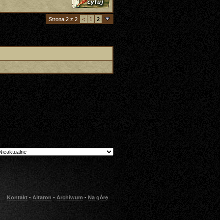
Strona 2 z 2
<
1
2
 do forum
Kontakt
-
Altaron
-
Archiwum
-
Na górę