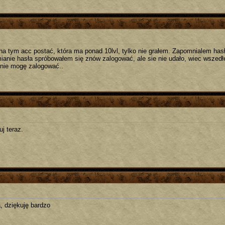
a tym acc postać, która ma ponad 10lvl, tylko nie grałem. Zapomnialem hasł
ianie hasła spróbowałem się znów zalogować, ale sie nie udało, wiec wszedł
 nie mogę zalogować..
j teraz.
a, dziękuję bardzo