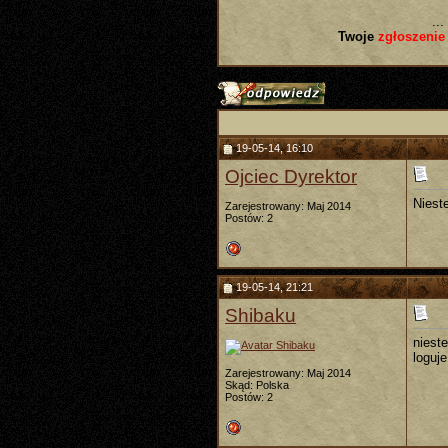
...
Twoje
zgłoszenie
19-05-14, 16:10
Ojciec Dyrektor
Nieste
Zarejestrowany: Maj 2014
Postów: 2
19-05-14, 21:21
Shibaku
nieste
loguje
Zarejestrowany: Maj 2014
Skąd: Polska
Postów: 2