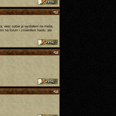
#
17
a, wiec sobie je wysłałem na meila.
em na forum i zmieniłem hasło, ale
#
18
#
19