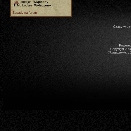
[IMG]
kod jest
Włączony
HTML kod jest
Wyłączony
Zasady na forum
Czasy w str
Powered 
Copyright 2000
Tłumaczenie:
vB