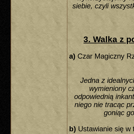
siebie, czyli wszy
3. Walka z 
a)
Czar Magiczny Rz
Jedna z idealnych
wymieniony c
odpowiednią inkant
niego nie tracąc p
goniąc go
b)
Ustawianie się w 