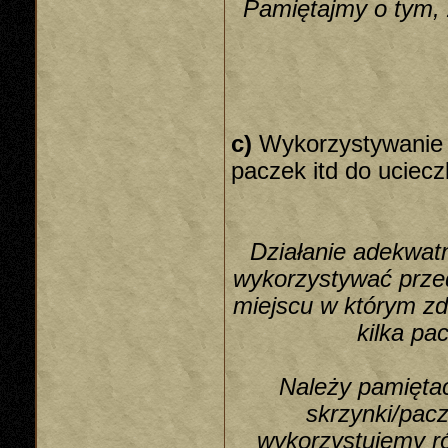
Pamiętajmy o tym, 
c)
Wykorzystywanie t
paczek itd do uciecz
Działanie adekwa
wykorzystywać prze
miejscu w którym z
kilka pa
Należy pamiętać
skrzynki/pacz
wykorzystujemy ró