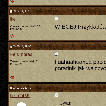
03-07-14, 10:12
life
WIECEJ Przykładów
Zarejestrowany: Maj 2014
Postów: 8
03-07-14, 19:00
Ferumbras
huahuahuahua padłem
Zarejestrowany: Maj 2011
Postów: 2
poradnik jak walczy
03-07-14, 19:49
beta2468
Cytat: