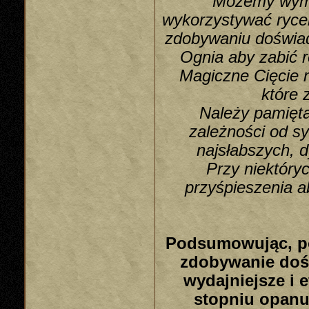
Możemy wymi
wykorzystywać ryce
zdobywaniu doświad
Ognia aby zabić 
Magiczne Cięcie 
które 
Należy pamięta
zależności od s
najsłabszych, 
Przy niektóry
przyśpieszenia a
Podsumowując, po
zdobywanie dośw
wydajniejsze i 
stopniu opanuj