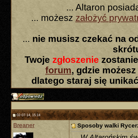
... Altaron posia
... możesz
założyć prywa
...
nie musisz czekać na o
skró
Twoje
zgłoszenie
zostanie
forum
, gdzie możesz
dlatego staraj się unika
02-07-14, 15:14
Breaner
Sposoby walki Ryce
W Altarońskim świ