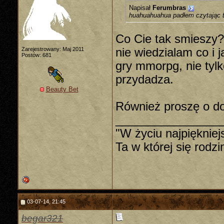
Napisał
Ferumbras
huahuahuahua padłem czytając t
Co Cie tak smieszy? 
Zarejestrowany: Maj 2011
nie wiedzialam co i 
Postów: 681
gry mmorpg, nie tylk
przydadza.
Beauty Bet
Również proszę o do
________________
"W życiu najpiękniej
Ta w której się rodz
03-07-14, 21:45
begar321