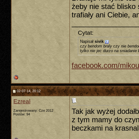
żeby nie stać blisko
trafiały ani Ciebie, 
________________
Cytat:
Napisał
sivik
czy bendom braly czy nie bendom
tylko nie jec durzo na sniadanie
facebook.com/mikou
02-07-14, 20:12
Ezreal
Tak jak wyżej dodał
Zarejestrowany: Cze 2012
Postów: 94
z tym mamy do czyni
beczkami na krasnal