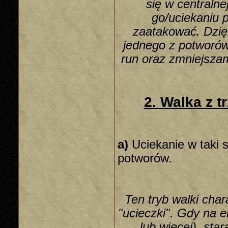
się w centraln
go/uciekaniu p
zaatakować. Dzię
jednego z potworów
run oraz zmniejsza
2. Walka z t
a)
Uciekanie w taki s
potworów.
Ten tryb walki cha
"ucieczki". Gdy na e
lub więcej), sta