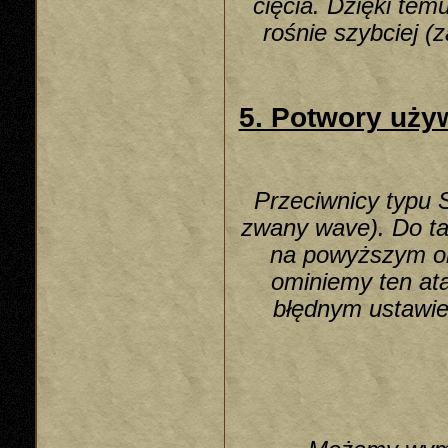
cięcia. Dzięki te
rośnie szybciej 
5. Potwory uż
Przeciwnicy typu 
zwany wave). Do ta
na powyższym ob
ominiemy ten ata
błędnym ustawie