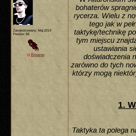
bohaterów spragni
rycerza. Wielu z n
tego jak w peł
taktykę/technikę p
Zarejestrowany: Maj 2014
Postów: 88
tym miejscu znajdz
ustawiania s
Breaner
doświadczenia n
zarówno do tych now
którzy mogą niektór
1. 
Taktyka ta polega n