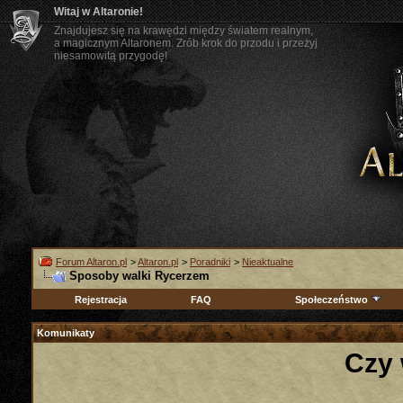
Witaj w Altaronie!
Znajdujesz się na krawędzi między światem realnym,
a magicznym Altaronem. Zrób krok do przodu i przeżyj
niesamowitą przygodę!
Forum Altaron.pl
>
Altaron.pl
>
Poradniki
>
Nieaktualne
Sposoby walki Rycerzem
Rejestracja
FAQ
Społeczeństwo
Komunikaty
Czy 