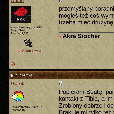
Arkon
przemyślany poradnik
mogłeś też coś wymyś
trzeba mieć drużynę 
Zarejestrowany: Kwi 2011
________________
Skąd: Neolith
Postów: 1,235
Akrą Siocher
Arkon Łowca
02-07-14, 20:06
Garok
Popieram Beatę, pam
kontakt z Tibią, a 
Zrobiony dobrze i do
Zarejestrowany: Lut 2014
Postów: 165
Brakuje mi tylko też