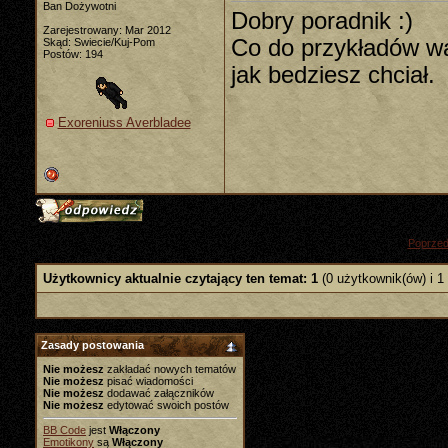
Ban Dożywotni
Dobry poradnik :)
Zarejestrowany: Mar 2012
Co do przykładów wa
Skąd: Swiecie/Kuj-Pom
Postów: 194
jak bedziesz chciał.
Exoreniuss Averbladee
«
Poprzed
Użytkownicy aktualnie czytający ten temat: 1
(0 użytkownik(ów) i 1
Zasady postowania
Nie możesz
zakładać nowych tematów
Nie możesz
pisać wiadomości
Nie możesz
dodawać załączników
Nie możesz
edytować swoich postów
BB Code
jest
Włączony
Emotikony
są
Włączony