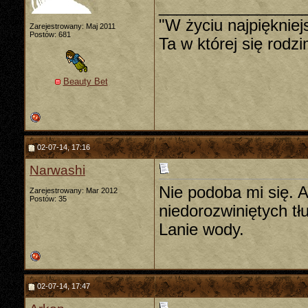
________________
"W życiu najpiękniej
Zarejestrowany: Maj 2011
Postów: 681
Ta w której się rodz
Beauty Bet
02-07-14, 17:16
Narwashi
Nie podoba mi się. A
Zarejestrowany: Mar 2012
Postów: 35
niedorozwiniętych t
Lanie wody.
02-07-14, 17:47