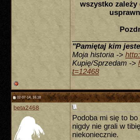
wszystko zależy
usprawn
Pozdr
________________
"Pamiętaj kim jeste
Moja historia ->
http
Kupię/Sprzedam ->
t=12468
02-07-14, 16:18
beta2468
Podoba mi się to bo 
nigdy nie grali w ti
niekoniecznie.