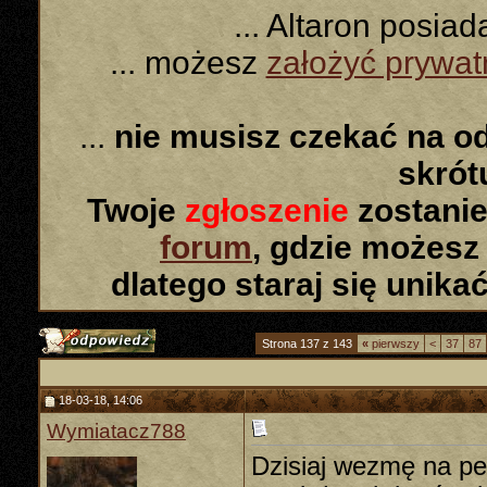
... Altaron posia
... możesz
założyć prywa
...
nie musisz czekać na o
skró
Twoje
zgłoszenie
zostanie
forum
, gdzie możesz
dlatego staraj się unika
Strona 137 z 143
«
pierwszy
<
37
87
18-03-18, 14:06
Wymiatacz788
Dzisiaj wezmę na pe