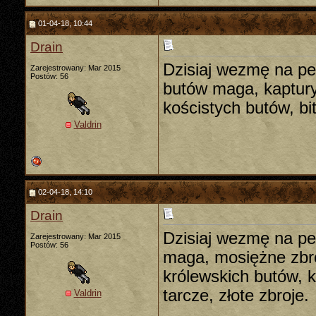
01-04-18, 10:44
Drain
Dzisiaj wezmę na pew
Zarejestrowany: Mar 2015
Postów: 56
butów maga, kaptury
kościstych butów, bi
Valdrin
02-04-18, 14:10
Drain
Dzisiaj wezmę na pe
Zarejestrowany: Mar 2015
Postów: 56
maga, mosiężne zbro
królewskich butów, k
tarcze, złote zbroje.
Valdrin