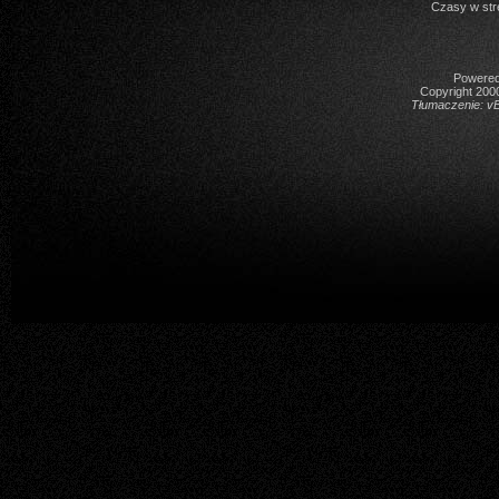
Czasy w str
Powered 
Copyright 2000
Tłumaczenie:
vB