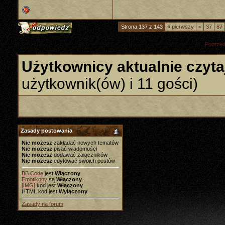
Strona 137 z 143
«
pierwszy
<
37
87
«
Poprzed
Użytkownicy aktualnie czyta
użytkownik(ów) i 11 gości)
Zasady postowania
Nie możesz
zakładać nowych tematów
Nie możesz
pisać wiadomości
Nie możesz
dodawać załączników
Nie możesz
edytować swoich postów
BB Code
jest
Włączony
Emotikony
są
Włączony
[IMG]
kod jest
Włączony
HTML kod jest
Wyłączony
Zasady na forum