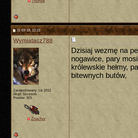
Thorgal
31-03-18, 12:23
Wymiatacz788
Dzisiaj wezmę na pe
nogawice, pary mosi
królewskie hełmy, p
bitewnych butów,
Zarejestrowany: Lis 2012
Skąd: Szczecin
Postów: 303
Znachor