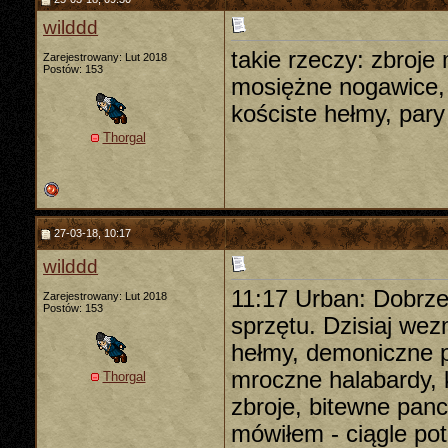
wilddd
takie rzeczy: zbroj
Zarejestrowany: Lut 2018
Postów: 153
mosiężne nogawice, 
kościste hełmy, pary
Thorgal
27-03-18, 10:17
wilddd
11:17 Urban: Dobrze
Zarejestrowany: Lut 2018
Postów: 153
sprzętu. Dzisiaj wez
hełmy, demoniczne p
mroczne halabardy, 
Thorgal
zbroje, bitewne panc
mówiłem - ciągle po