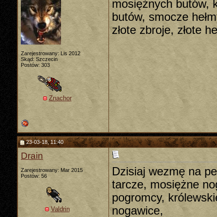
mosiężnych butów, k
butów, smocze hełm
złote zbroje, złote h
Zarejestrowany: Lis 2012
Skąd: Szczecin
Postów: 303
Znachor
23-03-18, 11:40
Drain
Dzisiaj wezmę na pe
Zarejestrowany: Mar 2015
Postów: 56
tarcze, mosiężne no
pogromcy, królewskie
nogawice,
Valdrin