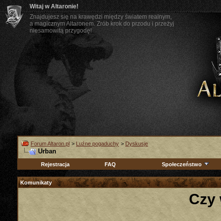
Witaj w Altaronie!
Znajdujesz się na krawędzi między światem realnym,
a magicznym Altaronem. Zrób krok do przodu i przeżyj
niesamowitą przygodę!
Forum Altaron.pl
>
Luźne pogaduchy
>
Dyskusje
Urban
Rejestracja
FAQ
Społeczeństwo
Komunikaty
Czy 