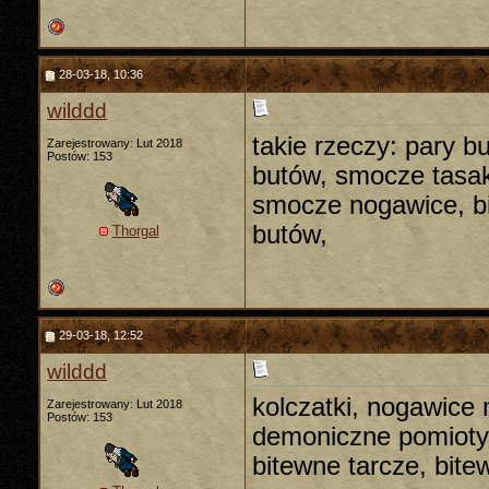
28-03-18, 10:36
wilddd
takie rzeczy: pary 
Zarejestrowany: Lut 2018
Postów: 153
butów, smocze tasak
smocze nogawice, bi
butów,
Thorgal
29-03-18, 12:52
wilddd
kolczatki, nogawice
Zarejestrowany: Lut 2018
Postów: 153
demoniczne pomioty,
bitewne tarcze, bite