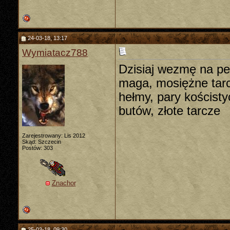
24-03-18, 13:17
Wymiatacz788
Dzisiaj wezmę na pe
maga, mosiężne tarc
hełmy, pary kościst
butów, złote tarcze
Zarejestrowany: Lis 2012
Skąd: Szczecin
Postów: 303
Znachor
25-03-18, 09:30