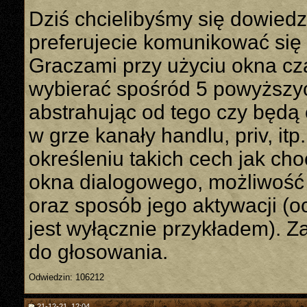
Dziś chcielibyśmy się dowiedz
preferujecie komunikować się
Graczami przy użyciu okna cz
wybierać spośród 5 powyższy
abstrahując od tego czy będą
w grze kanały handlu, priv, it
określeniu takich cech jak ch
okna dialogowego, możliwość
oraz sposób jego aktywacji (o
jest wyłącznie przykładem). 
do głosowania.
Odwiedzin: 106212
21-12-21, 12:04