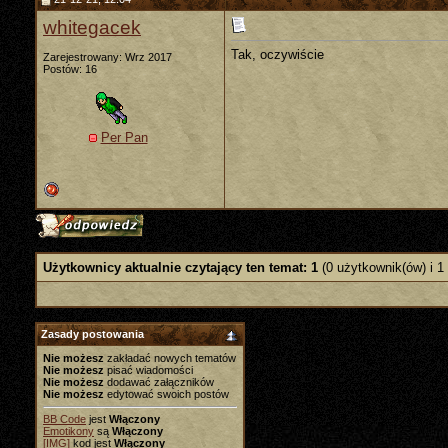
whitegacek
Tak, oczywiście
Zarejestrowany: Wrz 2017
Postów: 16
Per Pan
Użytkownicy aktualnie czytający ten temat: 1
(0 użytkownik(ów) i 1
Zasady postowania
Nie możesz
zakładać nowych tematów
Nie możesz
pisać wiadomości
Nie możesz
dodawać załączników
Nie możesz
edytować swoich postów
BB Code
jest
Włączony
Emotikony
są
Włączony
[IMG]
kod jest
Włączony