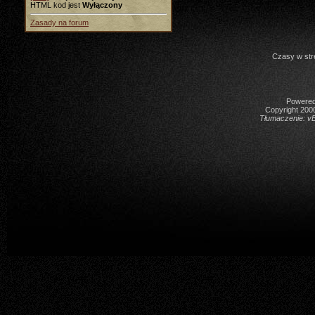
HTML kod jest
Wyłączony
Zasady na forum
Czasy w str
Powered 
Copyright 2000
Tłumaczenie:
vB