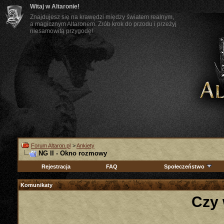
Witaj w Altaronie!
Znajdujesz się na krawędzi między światem realnym,
a magicznym Altaronem. Zrób krok do przodu i przeżyj
niesamowitą przygodę!
Forum Altaron.pl
>
Ankiety
NG II - Okno rozmowy
Rejestracja
FAQ
Społeczeństwo
Komunikaty
Czy 