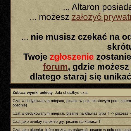
... Altaron posia
... możesz
założyć prywa
...
nie musisz czekać na o
skró
Twoje
zgłoszenie
zostanie
forum
, gdzie możesz
dlatego staraj się unika
Zobacz wyniki ankiety
: Jaki chciałbyś czat
Czat w dedykowanym miejscu, pisanie w polu tekstowym pod czatem (
obecnie)
Czat w dedykowanym miejscu, pisanie na klawisz typu T -> piszesz -
Czat jako overlay na oknie gry, pisanie na klawisz T
Czat jako okienko, które można przestawiać, pisanie w polu pod cza