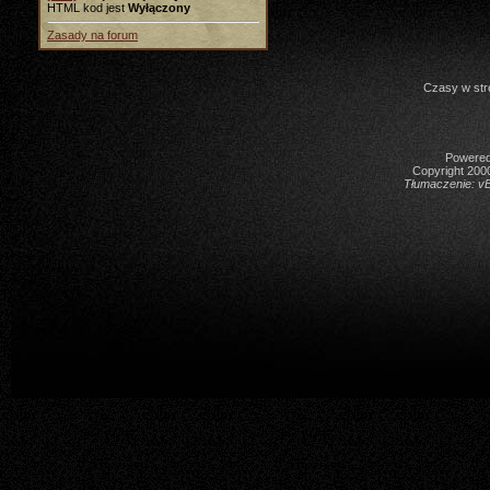
HTML kod jest
Wyłączony
Zasady na forum
Czasy w str
Powered 
Copyright 2000
Tłumaczenie:
vB