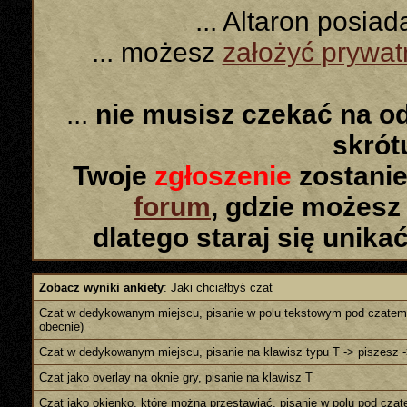
... Altaron posia
... możesz
założyć prywa
...
nie musisz czekać na o
skró
Twoje
zgłoszenie
zostanie
forum
, gdzie możesz
dlatego staraj się unika
Zobacz wyniki ankiety
: Jaki chciałbyś czat
Czat w dedykowanym miejscu, pisanie w polu tekstowym pod czatem (
obecnie)
Czat w dedykowanym miejscu, pisanie na klawisz typu T -> piszesz -
Czat jako overlay na oknie gry, pisanie na klawisz T
Czat jako okienko, które można przestawiać, pisanie w polu pod cza