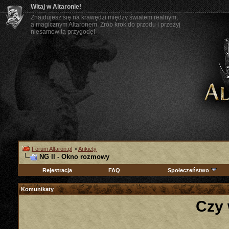
Witaj w Altaronie!
Znajdujesz się na krawędzi między światem realnym,
a magicznym Altaronem. Zrób krok do przodu i przeżyj
niesamowitą przygodę!
Forum Altaron.pl
>
Ankiety
NG II - Okno rozmowy
Rejestracja
FAQ
Społeczeństwo
Komunikaty
Czy 