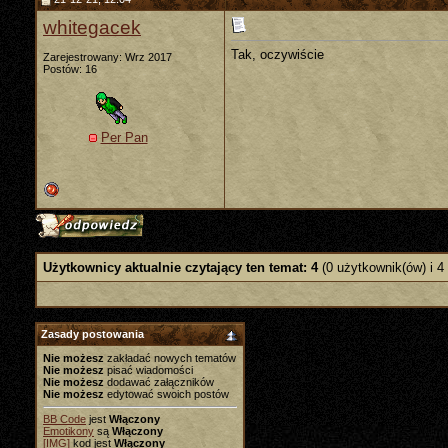
whitegacek
Tak, oczywiście
Zarejestrowany: Wrz 2017
Postów: 16
Per Pan
Użytkownicy aktualnie czytający ten temat: 4
(0 użytkownik(ów) i 4
Zasady postowania
Nie możesz
zakładać nowych tematów
Nie możesz
pisać wiadomości
Nie możesz
dodawać załączników
Nie możesz
edytować swoich postów
BB Code
jest
Włączony
Emotikony
są
Włączony
[IMG]
kod jest
Włączony