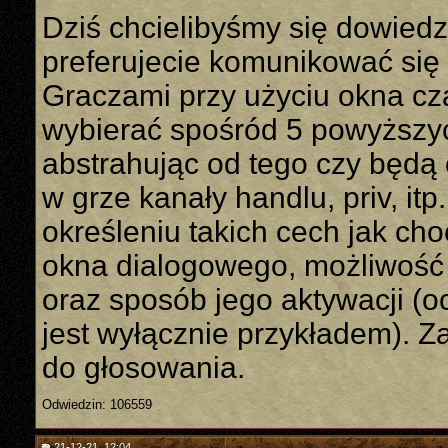
Dziś chcielibyśmy się dowiedz
preferujecie komunikować się
Graczami przy użyciu okna cz
wybierać spośród 5 powyższy
abstrahując od tego czy będą
w grze kanały handlu, priv, it
określeniu takich cech jak ch
okna dialogowego, możliwość
oraz sposób jego aktywacji (o
jest wyłącznie przykładem). 
do głosowania.
Odwiedzin: 106559
21-12-21, 12:04