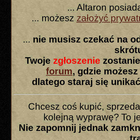
... Altaron posia
... możesz
założyć prywa
...
nie musisz czekać na o
skró
Twoje
zgłoszenie
zostanie
forum
, gdzie możesz
dlatego staraj się unika
Chcesz coś kupić, sprzed
kolejną wyprawę? To jes
Nie zapomnij jednak zamk
tr