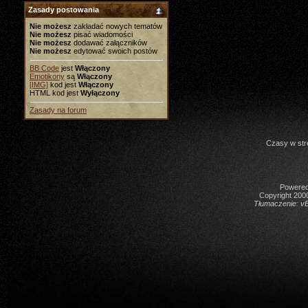
Zasady postowania
Nie możesz
zakładać nowych tematów
Nie możesz
pisać wiadomości
Nie możesz
dodawać załączników
Nie możesz
edytować swoich postów
BB Code
jest
Włączony
Emotikony
są
Włączony
[IMG]
kod jest
Włączony
HTML kod jest
Wyłączony
Zasady na forum
Czasy w str
Powered 
Copyright 2000
Tłumaczenie:
vB