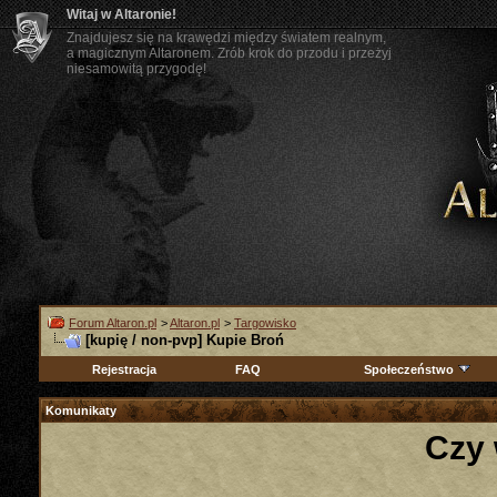
Witaj w Altaronie!
Znajdujesz się na krawędzi między światem realnym,
a magicznym Altaronem. Zrób krok do przodu i przeżyj
niesamowitą przygodę!
Forum Altaron.pl
>
Altaron.pl
>
Targowisko
[kupię / non-pvp] Kupie Broń
Rejestracja
FAQ
Społeczeństwo
Komunikaty
Czy 