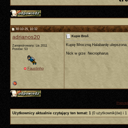
30-10-25, 10:32
adrianos20
Kupie Broń
Kupię Mroczną Halabardę ulepszona, 
Zarejestrowany: Lis 2011
Postów: 53
Nick w grze: Necropharus
Faustinho
«
Poprzed
Użytkownicy aktualnie czytający ten temat: 1
(0 użytkownik(ów) i 1