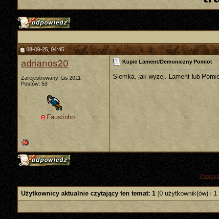
08-09-25, 04:45
adrianos20
Kupie Lament/Demoniczny Pomiot
Siemka, jak wyzej. Lament lub Pomio
Zarejestrowany: Lis 2011
Postów: 53
Faustinho
«
Poprzed
Użytkownicy aktualnie czytający ten temat: 1
(0 użytkownik(ów) i 1