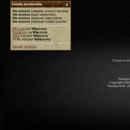
Zasady postowania
Nie możesz
zakładać nowych tematów
Nie możesz
pisać wiadomości
Nie możesz
dodawać załączników
Nie możesz
edytować swoich postów
BB Code
jest
Włączony
Emotikony
są
Włączony
[IMG]
kod jest
Włączony
HTML kod jest
Wyłączony
Zasady na forum
Czasy w str
Powered 
Copyright 2000
Tłumaczenie:
vB