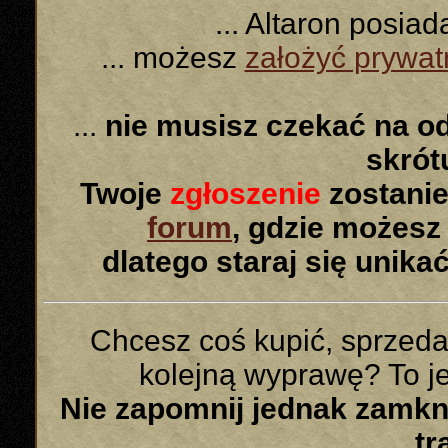
... Altaron posia
... możesz
założyć prywa
...
nie musisz czekać na o
skró
Twoje
zgłoszenie
zostanie
forum
, gdzie możesz
dlatego staraj się unika
Chcesz coś kupić, sprzed
kolejną wyprawę? To jes
Nie zapomnij jednak zamk
tr