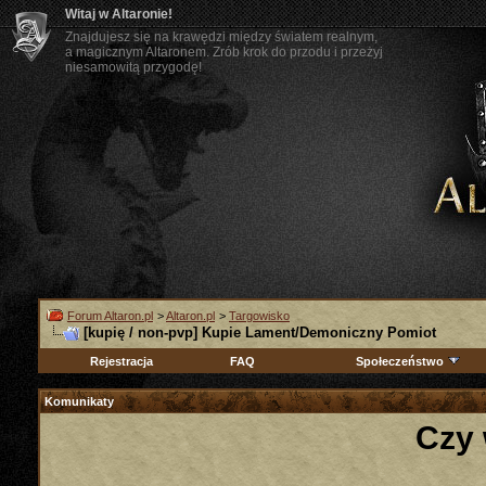
Witaj w Altaronie!
Znajdujesz się na krawędzi między światem realnym,
a magicznym Altaronem. Zrób krok do przodu i przeżyj
niesamowitą przygodę!
Forum Altaron.pl
>
Altaron.pl
>
Targowisko
[kupię / non-pvp] Kupie Lament/Demoniczny Pomiot
Rejestracja
FAQ
Społeczeństwo
Komunikaty
Czy 