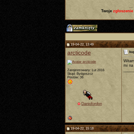
...
Twoje
zgłoszenie
19-04-22, 13:49
arcticode
ku
Witam
mi na
_____
Zarejestrowany: Lut 2016
Skąd: Bydgoszcz
Postów: 38
Daniofordon
19-04-22, 15:18