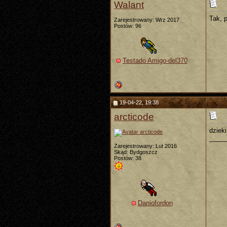
Walant
Tak, 
Zarejestrowany: Wrz 2017
Postów: 96
Testado Amigo-del370
19-04-22, 19:38
arcticode
dziek
_____
Zarejestrowany: Lut 2016
Skąd: Bydgoszcz
Postów: 38
Daniofordon