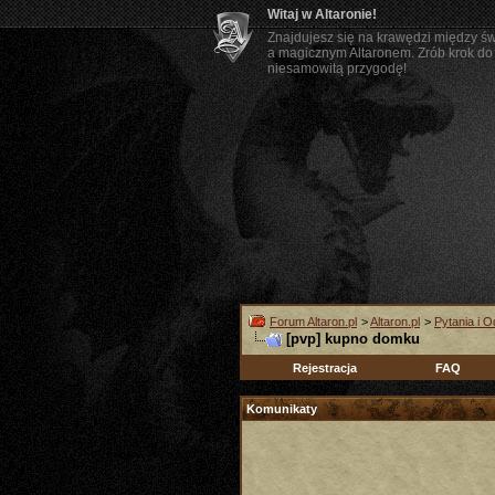
Witaj w Altaronie!
Znajdujesz się na krawędzi między ś
a magicznym Altaronem. Zrób krok do 
niesamowitą przygodę!
Forum Altaron.pl
>
Altaron.pl
>
Pytania i 
[pvp] kupno domku
Rejestracja
FAQ
Komunikaty