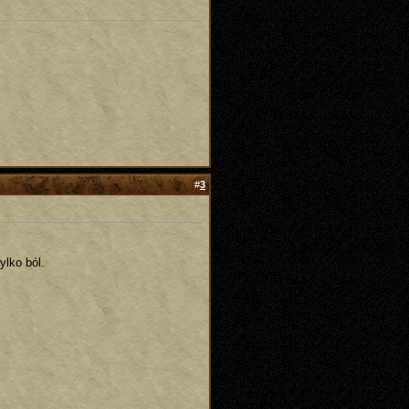
#
3
ylko ból.