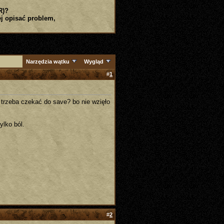
R)?
j opisać problem,
Narzędzia wątku
Wygląd
#
1
 trzeba czekać do save? bo nie wzięło
ylko ból.
#
2