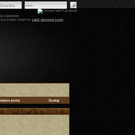
aj Logowanie
zcze konta? Zmień to!
załóż darmowe konto
siejsze posty
Szukaj