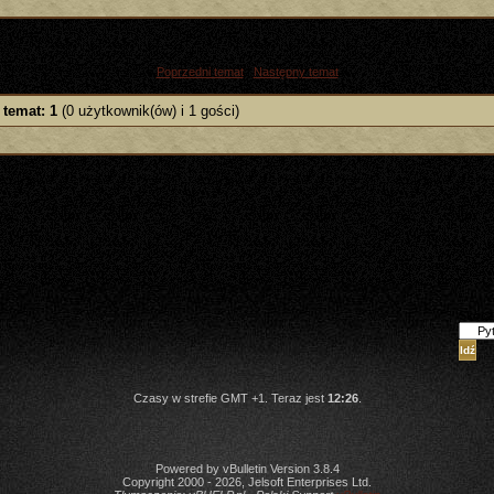
«
Poprzedni temat
|
Następny temat
»
 temat: 1
(0 użytkownik(ów) i 1 gości)
Skocz
Czasy w strefie GMT +1. Teraz jest
12:26
.
Powered by vBulletin Version 3.8.4
Copyright 2000 - 2026, Jelsoft Enterprises Ltd.