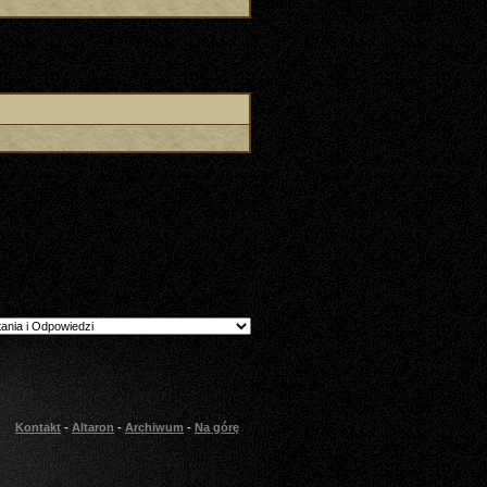
 do forum
Kontakt
-
Altaron
-
Archiwum
-
Na górę