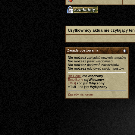
Użytkownicy aktualnie czytający ten
Zasady postowania
Nie możesz
zakładać nowych tematów
Nie możesz
pisać wiadomości
Nie możesz
dodawać załączników
Nie możesz
edytować swoich postów
BB Code
jest
Włączony
Emotikony
są
Włączony
[IMG]
kod jest
Włączony
HTML kod jest
Wyłączony
Zasady na forum