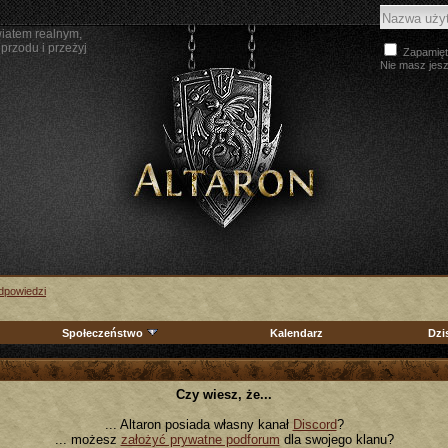
wiatem realnym,
przodu i przeżyj
Zapamięt
Nie masz jes
Odpowiedzi
Społeczeństwo
Kalendarz
Dzi
Czy wiesz, że...
... Altaron posiada własny kanał
Discord
?
... możesz
założyć prywatne podforum
dla swojego klanu?