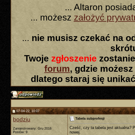
... Altaron posia
... możesz
założyć prywa
...
nie musisz czekać na o
skró
Twoje
zgłoszenie
zostanie
forum
, gdzie możesz
dlatego staraj się unika
07-04-22, 10:07
bodziu
Tabela subprofesji
Cześć, czy ta tabela jest aktualna? P
Zarejestrowany: Gru 2016
nowej.
Postów: 9