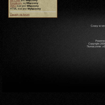
BB Code
jest
Włączony
Emotikony
są
Włączony
[IMG]
kod jest
Włączony
HTML kod jest
Wyłączony
Zasady na forum
Czasy w str
Powered 
Copyright 2000
Tłumaczenie:
vB