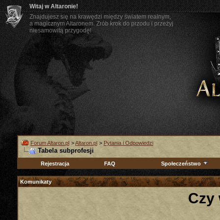
Witaj w Altaronie!
Znajdujesz się na krawędzi między światem realnym,
a magicznym Altaronem. Zrób krok do przodu i przeżyj
niesamowitą przygodę!
Forum Altaron.pl
>
Altaron.pl
>
Pytania i Odpowiedzi
Tabela subprofesji
Rejestracja
FAQ
Społeczeństwo
Komunikaty
Czy 