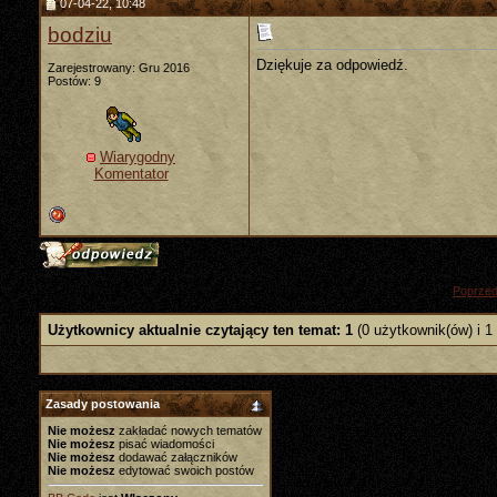
07-04-22, 10:48
bodziu
Dziękuje za odpowiedź.
Zarejestrowany: Gru 2016
Postów: 9
Wiarygodny
Komentator
«
Poprzed
Użytkownicy aktualnie czytający ten temat: 1
(0 użytkownik(ów) i 1
Zasady postowania
Nie możesz
zakładać nowych tematów
Nie możesz
pisać wiadomości
Nie możesz
dodawać załączników
Nie możesz
edytować swoich postów