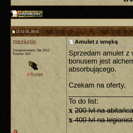
21-11-21, 16:51
mexiunio
Amulet z wnęką
Zarejestrowany: Sie 2012
Sprzedam amulet z w
Postów: 620
bonusem jest alche
absorbującego.
Kyogre
Czekam na oferty.
________________
To do list:
x
200 lvl na abitańc
x
400 lvl na legionis