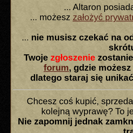
... Altaron posia
... możesz
założyć prywa
...
nie musisz czekać na o
skró
Twoje
zgłoszenie
zostanie
forum
, gdzie możesz
dlatego staraj się unika
Chcesz coś kupić, sprzed
kolejną wyprawę? To jes
Nie zapomnij jednak zamk
tr