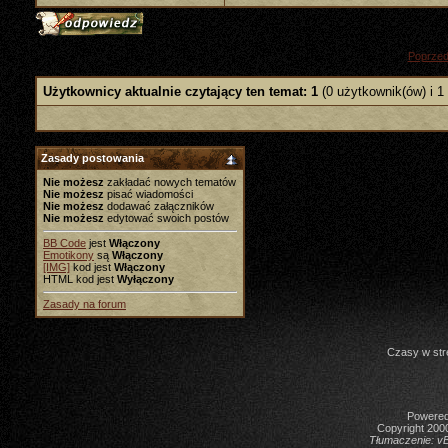
«
Poprzed
Użytkownicy aktualnie czytający ten temat: 1
(0 użytkownik(ów) i 1
Zasady postowania
Nie możesz
zakładać nowych tematów
Nie możesz
pisać wiadomości
Nie możesz
dodawać załączników
Nie możesz
edytować swoich postów
BB Code
jest
Włączony
Emotikony
są
Włączony
[IMG]
kod jest
Włączony
HTML kod jest
Wyłączony
Zasady na forum
Czasy w str
Powered 
Copyright 2000
Tłumaczenie:
vB