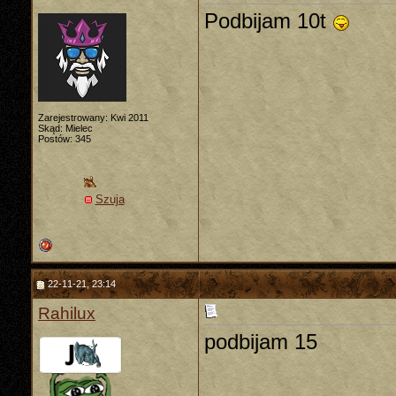
Podbijam 10t
Zarejestrowany: Kwi 2011
Skąd: Mielec
Postów: 345
Szuja
22-11-21, 23:14
Rahilux
podbijam 15