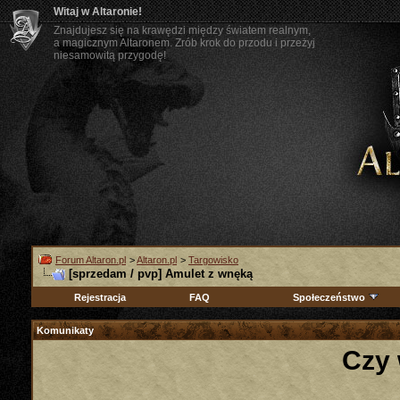
Witaj w Altaronie!
Znajdujesz się na krawędzi między światem realnym,
a magicznym Altaronem. Zrób krok do przodu i przeżyj
niesamowitą przygodę!
Forum Altaron.pl
>
Altaron.pl
>
Targowisko
[sprzedam / pvp] Amulet z wnęką
Rejestracja
FAQ
Społeczeństwo
Komunikaty
Czy 