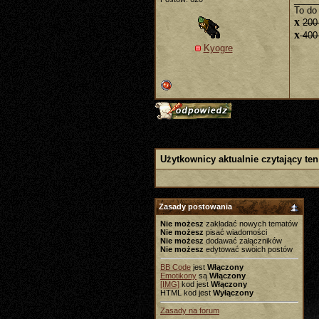
To do 
x
200
x
400 
Kyogre
Użytkownicy aktualnie czytający ten
Zasady postowania
Nie możesz
zakładać nowych tematów
Nie możesz
pisać wiadomości
Nie możesz
dodawać załączników
Nie możesz
edytować swoich postów
BB Code
jest
Włączony
Emotikony
są
Włączony
[IMG]
kod jest
Włączony
HTML kod jest
Wyłączony
Zasady na forum