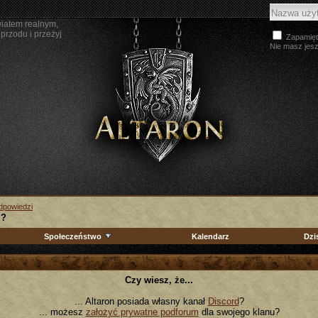
wiatem realnym,
przodu i przeżyj
Zapamięt
Nie masz jes
Odpowiedzi
 ?
Społeczeństwo
Kalendarz
Dzi
Czy wiesz, że...
... Altaron posiada własny kanał
Discord
?
... możesz
założyć prywatne podforum
dla swojego klanu?