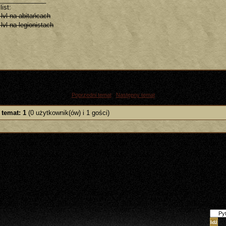
list:
 lvl na abitańcach
lvl na legionistach
«
Poprzedni temat
|
Następny temat
»
 temat: 1
(0 użytkownik(ów) i 1 gości)
Skocz