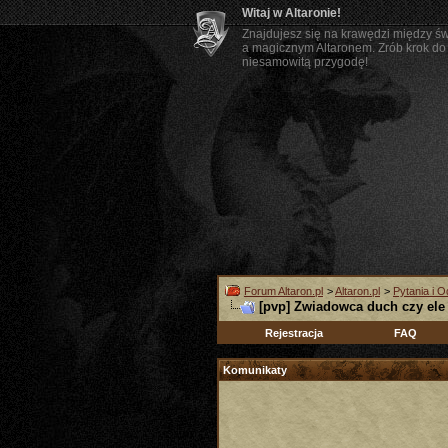
Witaj w Altaronie!
Znajdujesz się na krawędzi między ś
a magicznym Altaronem. Zrób krok do 
niesamowitą przygodę!
Forum Altaron.pl
>
Altaron.pl
>
Pytania i 
[pvp] Zwiadowca duch czy ele
Rejestracja
FAQ
Komunikaty