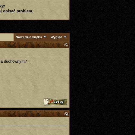
R)?
j opisać problem,
Narzędzia wątku
Wygląd
#
1
owca duchownym?
#
2