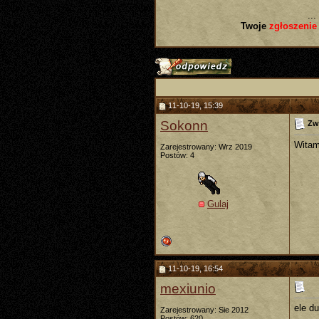
...
Twoje
zgłoszenie
11-10-19, 15:39
Sokonn
Zw
Witam
Zarejestrowany: Wrz 2019
Postów: 4
Gulaj
11-10-19, 16:54
mexiunio
ele du
Zarejestrowany: Sie 2012
_____
Postów: 620