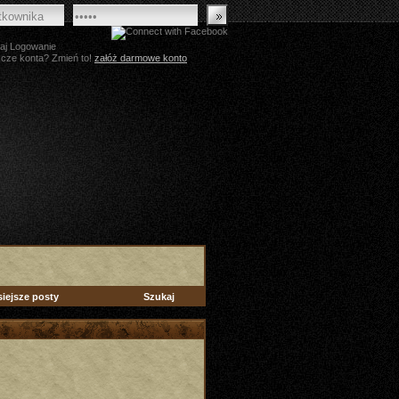
aj Logowanie
zcze konta? Zmień to!
załóż darmowe konto
siejsze posty
Szukaj