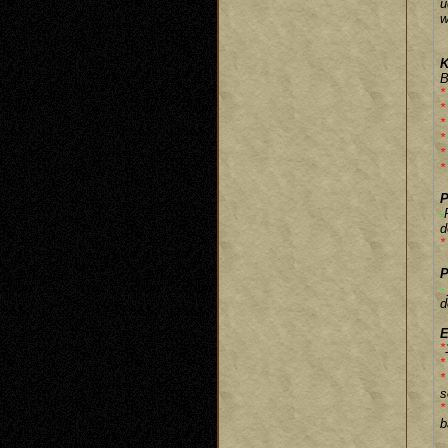
u
w
K
B
*
*
*
*
*
*
P
-
d
*
P
-
d
E
*
*
*
s
*
b