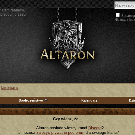
wiatem realnym,
przodu i przeżyj
Zapamięt
Nie masz jes
>
Nieaktualne
Społeczeństwo
Kalendarz
Dzi
Czy wiesz, że...
... Altaron posiada własny kanał
Discord
?
... możesz
założyć prywatne podforum
dla swojego klanu?