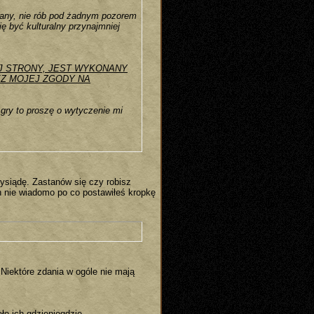
lany, nie rób pod żadnym pozorem
ię być kulturalny przynajmniej
EJ STRONY, JEST WYKONANY
EZ MOJEJ ZGODY NA
 gry to proszę o wytyczenie mi
wysiądę. Zastanów się czy robisz
ach nie wiadomo po co postawiłeś kropkę
Niektóre zdania w ogóle nie mają
ło ich gdzieniegdzie.