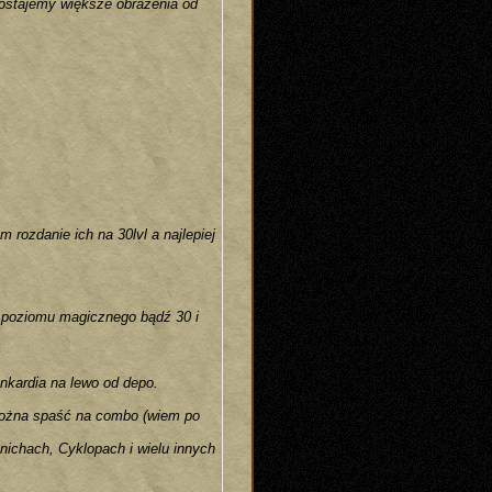
ostajemy większe obrażenia od
zdanie ich na 30lvl a najlepiej
0 poziomu magicznego bądź 30 i
 Ankardia na lewo od depo.
 można spaść na combo (wiem po
nichach, Cyklopach i wielu innych