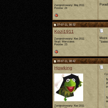
Poradn
Zarejestrowany: Maj 2011
Postów: 24
27-07-11, 00:32
Kozi1911
Może 
Zarejestrowany: Kwi 2011
"świec
Skąd: Warszawa
Postów: 23
28-07-11, 08:42
Howking
Cyt
N
W
m
N
w
Zarejestrowany: Kwi 2011