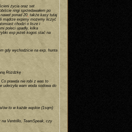
cieni życia oraz set
biście ringi sprzedawałem po
i nawet ponad 20
,
także kasy tutaj
eli mądrze expimy możemy liczyć
omiast chodzi o lisze i
i poleci upadły, kilka
zybki exp jeżeli kogoś stać na
em gdy wychodzicie na exp, hunta
waną Różdżkę
Co prawda nie robi z was to
ie uderzyła wam woda sodowa do
ka/ów to w każde wąskie (1sqm)
z na Ventrillo, TeamSpeak, czy