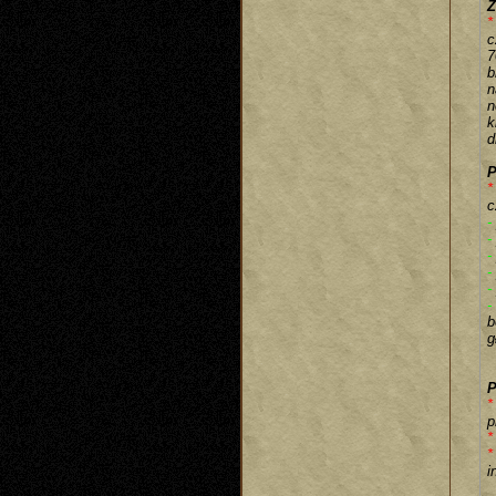
Z
*
c
7
b
n
n
k
d
P
*
c
-
-
-
-
-
-
b
g
P
*
p
*
*
i