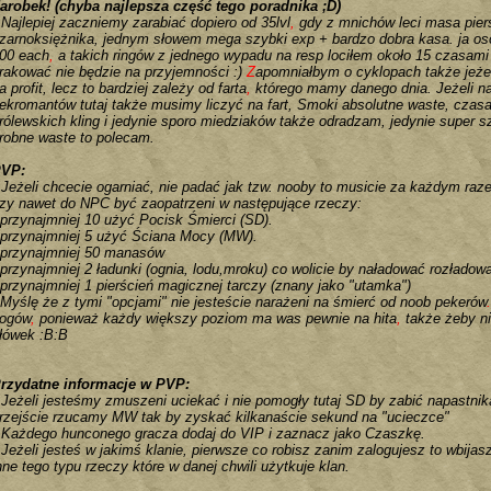
arobek! (chyba najlepsza część tego poradnika ;D)
Najlepiej zaczniemy zarabiać dopiero od 35lvl
,
gdy z mnichów leci masa pierś
zarnoksiężnika, jednym słowem mega szybki exp + bardzo dobra kasa. ja oso
00 each
,
a takich ringów z jednego wypadu na resp lociłem około 15 czasam
rakować nie będzie na przyjemności :)
Z
apomniałbym o cyklopach także jeż
a profit, lecz to bardziej zależy od farta
,
którego mamy danego dnia. Jeżeli nat
ekromantów tutaj także musimy liczyć na fart, Smoki absolutne waste, czasam
rólewskich kling i jedynie sporo miedziaków także odradzam, jedynie super s
robne waste to polecam.
VP:
Jeżeli chcecie ogarniać, nie padać jak tzw. nooby to musicie za każdym raz
zy nawet do NPC być zaopatrzeni w następujące rzeczy:
przynajmniej 10 użyć Pocisk Śmierci (SD).
przynajmniej 5 użyć Ściana Mocy (MW).
przynajmniej 50 manasów
przynajmniej 2 ładunki (ognia, lodu,mroku) co wolicie by naładować rozłado
przynajmniej 1 pierścień magicznej tarczy (znany jako "utamka")
Myślę że z tymi "opcjami" nie jesteście narażeni na śmierć od noob pekerów
.
ogów
,
ponieważ każdy większy poziom ma was pewnie na hita
,
także żeby n
łówek :B:B
rzydatne informacje w PVP:
Jeżeli jesteśmy zmuszeni uciekać i nie pomogły tutaj SD by zabić napastni
rzejście rzucamy MW tak by zyskać kilkanaście sekund na "ucieczce"
Każdego hunconego gracza dodaj do VIP i zaznacz jako Czaszkę.
Jeżeli jesteś w jakimś klanie, pierwsze co robisz zanim zalogujesz to wbijas
nne tego typu rzeczy które w danej chwili użytkuje klan.