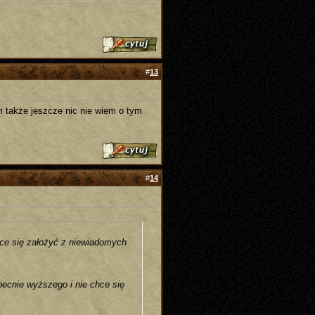
#
13
 także jeszcze nic nie wiem o tym
#
14
hce się założyć z niewiadomych
ecnie wyższego i nie chce się