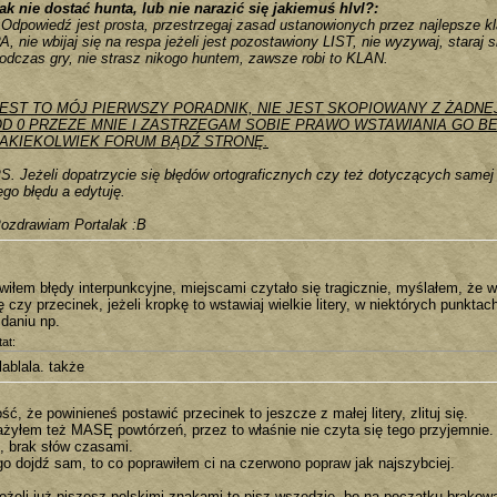
ak nie dostać hunta, lub nie narazić się jakiemuś hlvl?:
Odpowiedź jest prosta, przestrzegaj zasad ustanowionych przez najlepsze k
A, nie wbijaj się na respa jeżeli jest pozostawiony LIST, nie wyzywaj, staraj s
odczas gry, nie strasz nikogo huntem, zawsze robi to KLAN.
EST TO MÓJ PIERWSZY PORADNIK, NIE JEST SKOPIOWANY Z ŻADN
D 0 PRZEZE MNIE I ZASTRZEGAM SOBIE PRAWO WSTAWIANIA GO B
JAKIEKOLWIEK FORUM BĄDŹ STRONĘ.
S. Jeżeli dopatrzycie się błędów ortograficznych czy też dotyczących samej
ego błędu a edytuję.
ozdrawiam Portalak :B
wiłem błędy interpunkcyjne, miejscami czytało się tragicznie, myślałem, że 
 czy przecinek, jeżeli kropkę to wstawiaj wielkie litery, w niektórych punkt
zdaniu np.
at:
lablala. także
ść, że powinieneś postawić przecinek to jeszcze z małej litery, zlituj się.
żyłem też MASĘ powtórzeń, przez to właśnie nie czyta się tego przyjemnie. 
, brak słów czasami.
go dojdź sam, to co poprawiłem ci na czerwono popraw jak najszybciej.
jeżeli już piszesz polskimi znakami to pisz wszędzie, bo na początku brakowa