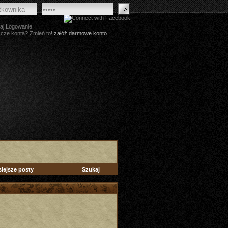
aj Logowanie
zcze konta? Zmień to!
załóż darmowe konto
siejsze posty
Szukaj