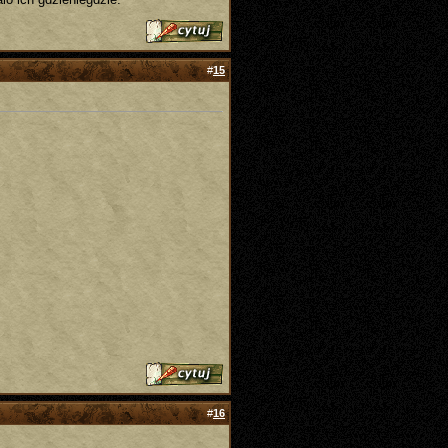
#
15
#
16