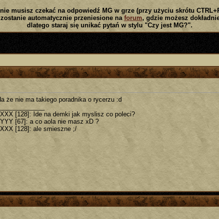
nie musisz czekać na odpowiedź MG w grze (przy użyciu skrótu CTRL+
zostanie automatycznie przeniesione na
forum
, gdzie możesz dokładnie
dlatego staraj się unikać pytań w stylu "Czy jest MG?".
a że nie ma takiego poradnika o rycerzu :d
_____________
 XXX [128]: Ide na demki jak myslisz co poleci?
 YYY [67]: a co aola nie masz xD ?
 XXX [128]: ale smieszne ;/