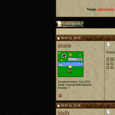
...
Twoje
zgłoszenie
26-07-11, 10:52
gharie
Szkod
_____
11:50
11:51
11:51
Zarejestrowany: Cze 2011
Skąd: Nowogród/Podlaskie
Postów: 7
26-07-11, 11:06
Maffy