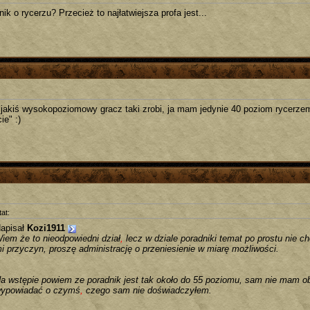
ik o rycerzu? Przecież to najłatwiejsza profa jest...
jakiś wysokopoziomowy gracz taki zrobi, ja mam jedynie 40 poziom rycerzem
ie" :)
at:
apisał
Kozi1911
iem że to nieodpowiedni dział
,
lecz w dziale poradniki temat po prostu nie c
i przyczyn, proszę administrację o przeniesienie w miarę możliwości.
a wstępie powiem ze poradnik jest tak około do 55 poziomu, sam nie mam ob
ypowiadać o czymś
,
czego sam nie doświadczyłem.