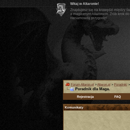
Witaj w Altaronie!
Znajdujesz się na krawędzi między ś
a magicznym Altaronem. Zrób krok do 
niesamowitą przygodę!
Forum Altaron.pl
>
Altaron.pl
>
Poradniki
Poradnik dla Maga.
Rejestracja
FAQ
Komunikaty