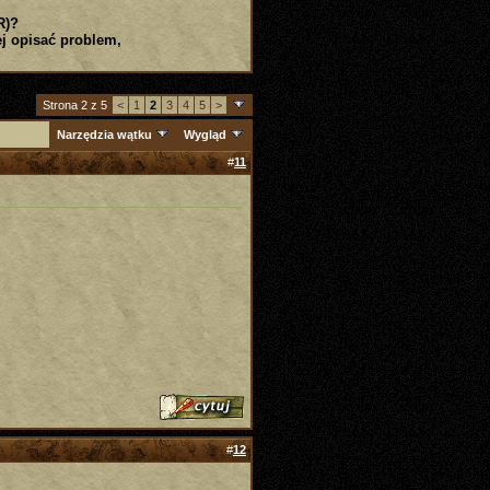
R)?
j opisać problem,
Strona 2 z 5
<
1
2
3
4
5
>
Narzędzia wątku
Wygląd
#
11
#
12