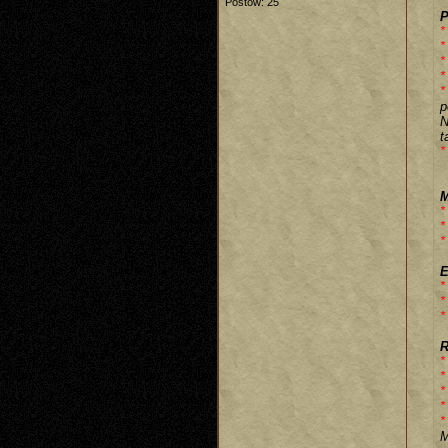
Postów: 25
P
*
*
*
*
*
p
N
t
*
M
*
*
*
E
*
*
*
R
*
*
*
*
*
M