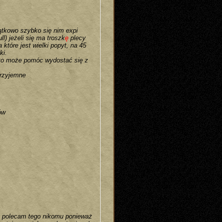
tkowo szybko się nim expi
) jeżeli się ma troszk
ę
plecy
które jest wielki popyt, na 45
ki.
, to może pomóc wydostać się z
przyjemne
ów
e polecam tego nikomu ponieważ