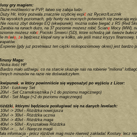
lusy gry magiem:
Duże możliwości w PVP, łatwo się zabija ludzi
Duży Hit, który pozwala znacznie szybciej expi
ć
niż Rycerz/Łucznik
Na wysokich poziomach, gdy hunty na mocnych potworach się zwracają wyją
Nie nosisz zbyt dobrego EQ (ekwipunek), można sobie biegać z RS (Red Skull
Zarabia na runach dużo, na 37 poziomie możesz robić Ścian
ę
Mocy (MW), na 
oziomie możesz robi
ć
Pociski Śmierci (SD), które schodzą jak świeże bułecz
ie m
ó
wi
ę,
ż
e będziesz klepał runy w kółko, ale jeśli masz kryzys finansowy
arapatów.
Expienie (gdy już przetrwasz ten ciężki niskopoziomowy okres) jest bardzo 
inusy Maga:
Niska ilość HP
Bardzo mało udźwigu
,
co na starcie skazuje nas na robienie "miliona" lotbag
Innych minusów na razie nie doświadczyłem.
kwipunek
,
w który powinniście się wyposażyć po wyjściu z Licor:
10lvl - Łuskowy Set
20lvl - Set Czarnoksiężnika (+1 do poziomu magicznego)
40lvl - Set Maga (+2 do poziomu magicznego)
óżdżki
,
którymi będziecie posługiwać się na danych levelach:
10lvl -> 20lvl - Różdżka nowicjusza
20lvl -> 30lvl - Różdżka ucznia
30lvl -> 40lvl - Różdżka maga
40lvl -> 50lvl - Kryształowa Różdżka
50lvl -> ... lvl - Naręcze magii
ała informacja - prócz różdżek mag może również zakładać Kostury
,
lecz ni