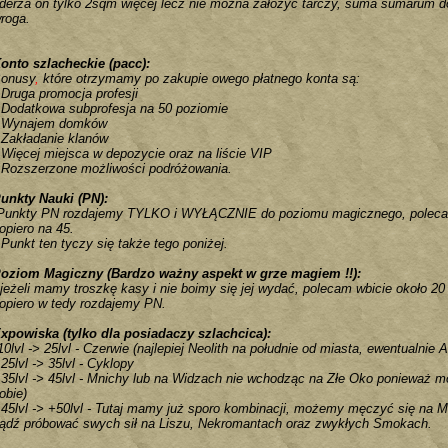
derza on tylko 2sqm więcej lecz nie można założyć tarczy, suma sumarum d
roga.
onto szlacheckie (pacc):
onusy
,
które otrzymamy po zakupie owego płatnego konta są:
Druga promocja profesji
Dodatkowa subprofesja na 50 poziomie
Wynajem domków
Zakładanie klanów
Więcej miejsca w depozycie oraz na liście VIP
Rozszerzone możliwości podróżowania.
unkty Nauki (PN):
Punkty PN rozdajemy TYLKO i WYŁĄCZNIE do poziomu magicznego, polecam ro
opiero na 45.
Punkt ten tyczy się także tego poniżej.
oziom Magiczny (Bardzo ważny aspekt w grze magiem !!):
jeżeli mamy troszkę kasy i nie boimy się jej wydać, polecam wbicie około 2
opiero w tedy rozdajemy PN.
xpowiska (tylko dla posiadaczy szlachcica):
10lvl -> 25lvl - Czerwie (najlepiej Neolith na południe od miasta, ewentualnie
25lvl -> 35lvl - Cyklopy
35lvl -> 45lvl - Mnichy lub na Widzach nie wchodząc na Złe Oko ponieważ
obie)
45lvl -> +50lvl - Tutaj mamy już sporo kombinacji, możemy męczyć się na M
ądź próbować swych sił na Liszu, Nekromantach oraz zwykłych Smokach.