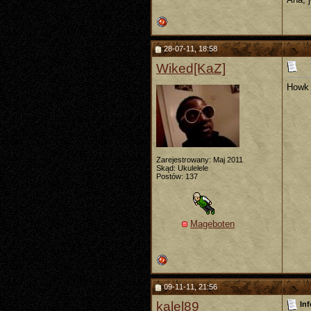
28-07-11, 18:58
Wiked[KaZ]
Howk 
Zarejestrowany: Maj 2011
Skąd: Ukulelele
Postów: 137
Mageboten
09-11-11, 21:56
kalel89
Inf