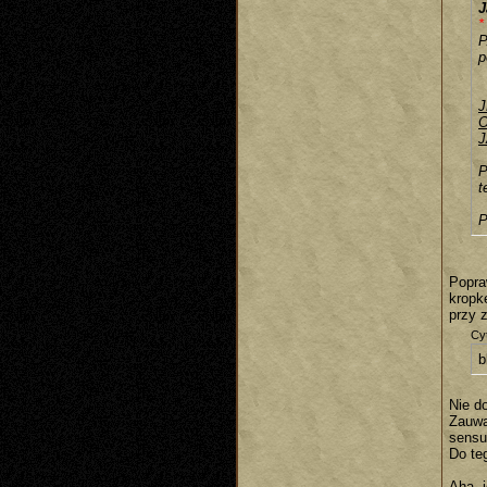
J
*
P
p
J
O
P
t
P
Popra
kropkę
przy 
Cyt
b
Nie do
Zauwa
sensu
Do te
Aha, 