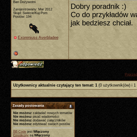
Ban Dożywotni
Dobry poradnik :)
Zarejestrowany: Mar 2012
Co do przykładów wa
Skąd: Swiecie/Kuj-Pom
Postów: 194
jak bedziesz chciał.
Exoreniuss Averbladee
«
Poprzed
Użytkownicy aktualnie czytający ten temat: 1
(0 użytkownik(ów) i 1
Zasady postowania
Nie możesz
zakładać nowych tematów
Nie możesz
pisać wiadomości
Nie możesz
dodawać załączników
Nie możesz
edytować swoich postów
BB Code
jest
Włączony
Emotikony
są
Włączony