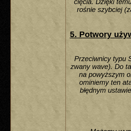
cięcia. Dzięki te
rośnie szybciej 
5. Potwory uż
Przeciwnicy typu 
zwany wave). Do ta
na powyższym ob
ominiemy ten ata
błędnym ustawie