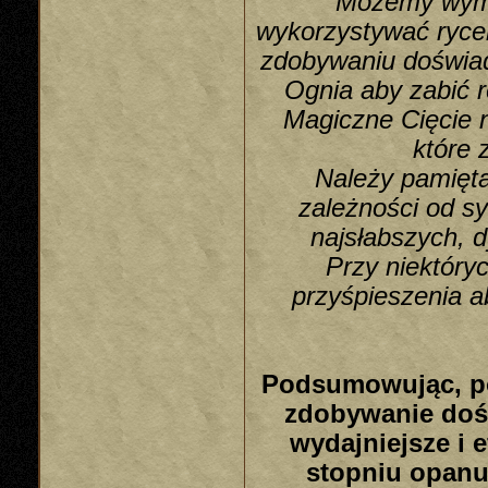
Możemy wymi
wykorzystywać ryce
zdobywaniu doświad
Ognia aby zabić 
Magiczne Cięcie 
które 
Należy pamięta
zależności od s
najsłabszych, 
Przy niektóry
przyśpieszenia a
Podsumowując, po
zdobywanie dośw
wydajniejsze i 
stopniu opanuj