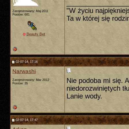
________________
"W życiu najpiękniej
Zarejestrowany: Maj 2011
Postów: 681
Ta w której się rodz
Beauty Bet
02-07-14, 17:16
Narwashi
Nie podoba mi się. A
Zarejestrowany: Mar 2012
Postów: 35
niedorozwiniętych t
Lanie wody.
02-07-14, 17:47