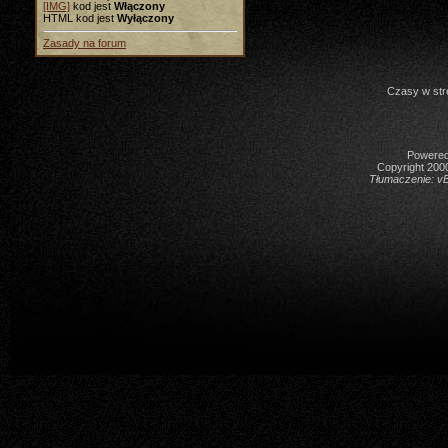
[IMG]
kod jest
Włączony
HTML kod jest
Wyłączony
Zasady na forum
Czasy w str
Powered 
Copyright 2000
Tłumaczenie:
vB