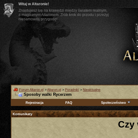
Witaj w Altaronie!
Znajdujesz się na krawędzi między światem realnym,
a magicznym Altaronem. Zrób krok do przodu i przeżyj
niesamowitą przygodę!
Forum Altaron.pl
>
Altaron.pl
>
Poradniki
>
Nieaktualne
Sposoby walki Rycerzem
Rejestracja
FAQ
Społeczeństwo
Komunikaty
Czy 