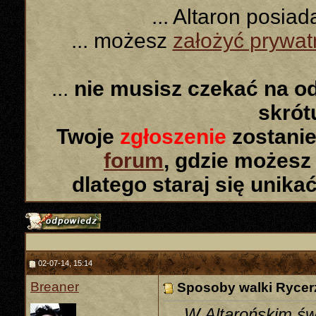
... Altaron posia
... możesz
założyć prywa
...
nie musisz czekać na o
skró
Twoje
zgłoszenie
zostanie
forum
, gdzie możesz
dlatego staraj się unika
02-07-14, 15:14
Breaner
Sposoby walki Ryce
W Altarońskim świ