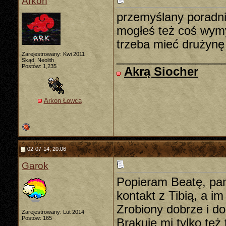
Arkon
przemyślany poradnik
mogłeś też coś wymyś
trzeba mieć drużynę 
Zarejestrowany: Kwi 2011
________________
Skąd: Neolith
Postów: 1,235
Akrą Siocher
Arkon Łowca
02-07-14, 20:06
Garok
Popieram Beatę, pam
kontakt z Tibią, a 
Zrobiony dobrze i do
Zarejestrowany: Lut 2014
Postów: 165
Brakuje mi tylko też