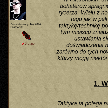
bohaterów spragni
rycerza. Wielu z n
tego jak w peł
taktykę/technikę p
Zarejestrowany: Maj 2014
Postów: 88
tym miejscu znajdz
ustawiania s
Breaner
doświadczenia n
zarówno do tych now
którzy mogą niektór
1. 
Taktyka ta polega n