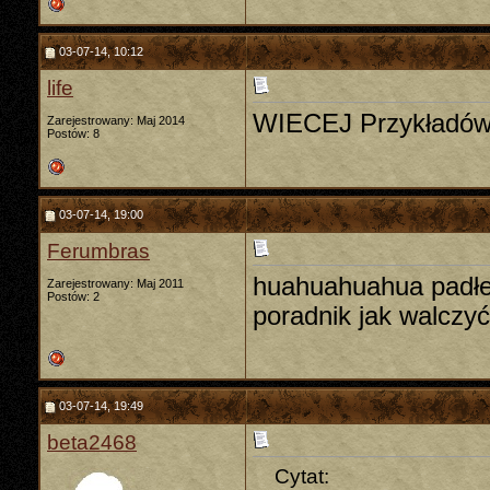
03-07-14, 10:12
life
WIECEJ Przykładów
Zarejestrowany: Maj 2014
Postów: 8
03-07-14, 19:00
Ferumbras
huahuahuahua padłem
Zarejestrowany: Maj 2011
Postów: 2
poradnik jak walczy
03-07-14, 19:49
beta2468
Cytat: