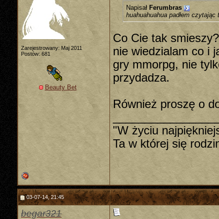
Napisał
Ferumbras
huahuahuahua padłem czytając t
Co Cie tak smieszy? 
Zarejestrowany: Maj 2011
nie wiedzialam co i 
Postów: 681
gry mmorpg, nie tylk
przydadza.
Beauty Bet
Również proszę o do
________________
"W życiu najpiękniej
Ta w której się rodz
03-07-14, 21:45
begar321