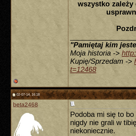
wszystko zależy
usprawn
Pozdr
________________
"Pamiętaj kim jeste
Moja historia ->
http
Kupię/Sprzedam ->
t=12468
02-07-14, 16:18
beta2468
Podoba mi się to bo 
nigdy nie grali w ti
niekoniecznie.