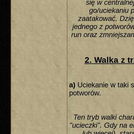
się w centraln
go/uciekaniu p
zaatakować. Dzię
jednego z potworów
run oraz zmniejsza
2. Walka z t
a)
Uciekanie w taki s
potworów.
Ten tryb walki cha
"ucieczki". Gdy na e
lub więcej), sta