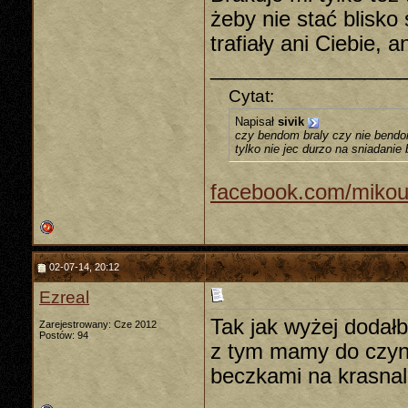
żeby nie stać blisko
trafiały ani Ciebie, 
________________
Cytat:
Napisał
sivik
czy bendom braly czy nie bendom
tylko nie jec durzo na sniadanie
facebook.com/mikou
02-07-14, 20:12
Ezreal
Tak jak wyżej dodał
Zarejestrowany: Cze 2012
Postów: 94
z tym mamy do czyni
beczkami na krasnal