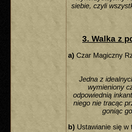
siebie, czyli wszy
3. Walka z 
a)
Czar Magiczny Rz
Jedna z idealnych
wymieniony c
odpowiednią inkant
niego nie tracąc p
goniąc go
b)
Ustawianie się w 