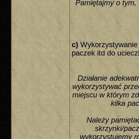
Pamiętajmy o tym, 
c)
Wykorzystywanie t
paczek itd do uciecz
Działanie adekwa
wykorzystywać prze
miejscu w którym z
kilka pa
Należy pamiętać
skrzynki/pacz
wykorzystujemy ró