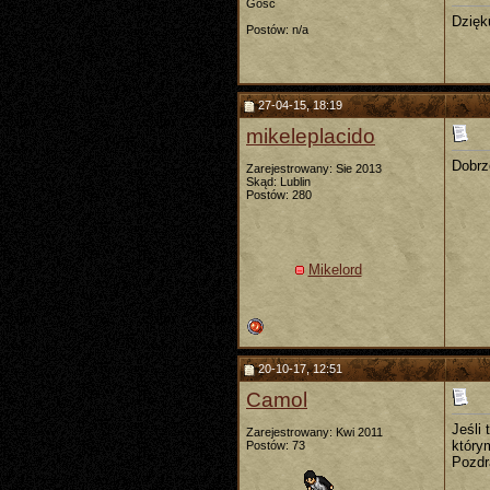
Gość
Dzięku
Postów: n/a
27-04-15, 18:19
mikeleplacido
Dobrz
Zarejestrowany: Sie 2013
Skąd: Lublin
Postów: 280
Mikelord
20-10-17, 12:51
Camol
Jeśli
Zarejestrowany: Kwi 2011
który
Postów: 73
Pozdr