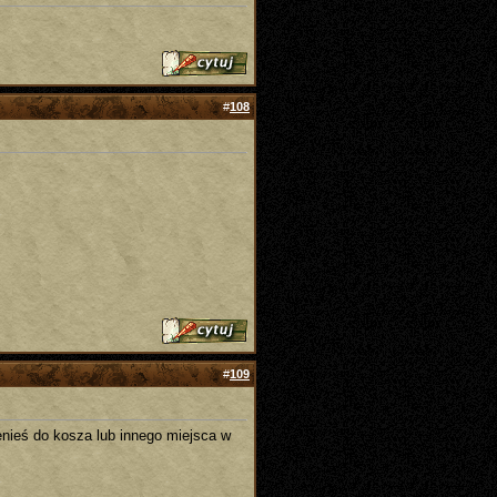
#
108
#
109
zenieś do kosza lub innego miejsca w