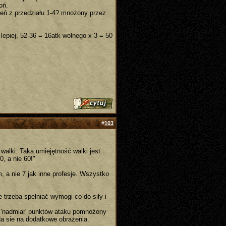
oń.
żeń z przedziału 1-4? mnożony przez
lepiej, 52-36 = 16atk wolnego x 3 = 50
#
103
walki. Taka umiejętność walki jest
0, a nie 60!"
 a nie 7 jak inne profesje. Wszystko
e trzeba spełniać wymogi co do siły i
a 'nadmiar' punktów ataku pomnożony
da sie na dodatkowe obrażenia.