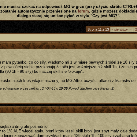
nie musisz czekać na odpowiedź MG w grze (przy użyciu skrótu CTRL+
zostanie automatycznie przeniesione na
forum
, gdzie możesz dokładnie
dlatego staraj się unikać pytań w stylu "Czy jest MG?".
Strona 11 z 13
«
pierwszy
<
2
 mam pytanko, co do siły, wiadomo mi z w miare pewnych źródeł że 10 siły 
 z pewnością siebie przekonują że siła jest ważniejsza niż skill 1h, i że sił
lla (90 1h - 90 siły) bo inaczej skill sie 'blokuje'..
rośbe niech ktoś wtajemniczony, np MG Altrel oczyści altaron z kłamstw co 
io edytowane przez neilran ; 24-04-15 o
10:35
Powód: zjadłem pare literek xD
zwiększa dmg ale pośrednio.
y to 1% ALE więcej ataku broni który jeżeli skill broni jest zbyt mały daje do
o lepiej zobrazować dam przykład: masz 139 skila 1h, 100 siły i zaibatsu któr