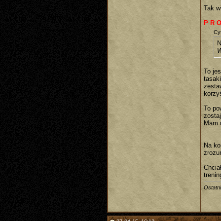
Tak wi
P R O
Cyt
N
W
To je
tasak
zesta
korzy
To po
zosta
Mam n
Na ko
zrozu
Chcia
trenin
Ostatn