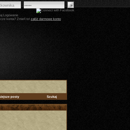
aj Logowanie
zcze konta? Zmień to!
załóż darmowe konto
siejsze posty
Szukaj