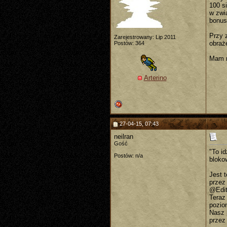
100 s
w zwi
bonus
Przy 
Zarejestrowany: Lip 2011
obraż
Postów: 364
Mam n
Arterino
27-04-15, 07:43
neilran
Gość
"To i
Postów: n/a
blokow
Jest 
przez
@Edi
Teraz 
pozio
Nasz 
przez