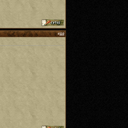
#
110