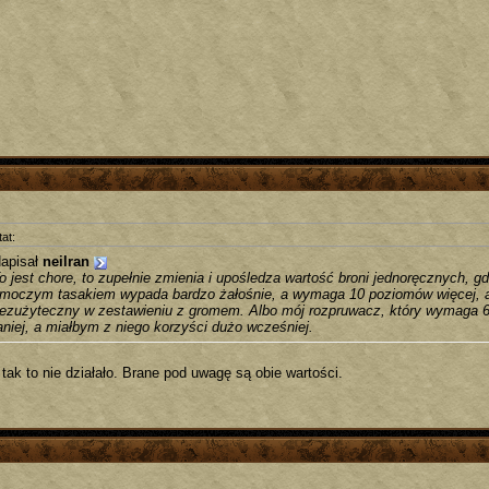
at:
apisał
neilran
o jest chore, to zupełnie zmienia i upośledza wartość broni jednoręcznych, g
moczym tasakiem wypada bardzo żałośnie, a wymaga 10 poziomów więcej, alb
ezużyteczny w zestawieniu z gromem. Albo mój rozpruwacz, który wymaga 6
aniej, a miałbym z niego korzyści dużo wcześniej.
tak to nie działało. Brane pod uwagę są obie wartości.