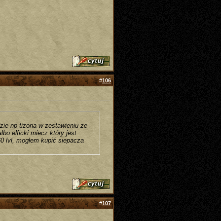
#
106
dzie np tizona w zestawieniu ze
o elficki miecz który jest
0 lvl, mogłem kupić siepacza
#
107