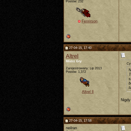
Postów: 232
Fenrirson
27-04-15, 17:40
Altrel
Mistrz Gry
Cyt
Zarejestrowany: Lip 2013
N
Postów: 1,372
T
s
b
t
Altrel ll
Nigdy 
27-04-15, 17:58
neilran