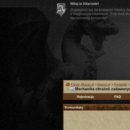
Witaj w Altaronie!
Znajdujesz się na krawędzi między ś
a magicznym Altaronem. Zrób krok do 
niesamowitą przygodę!
Forum Altaron.pl
>
Altaron.pl
>
Poradniki
Mechanika obrażeń zadawanyc
Rejestracja
FAQ
Komunikaty