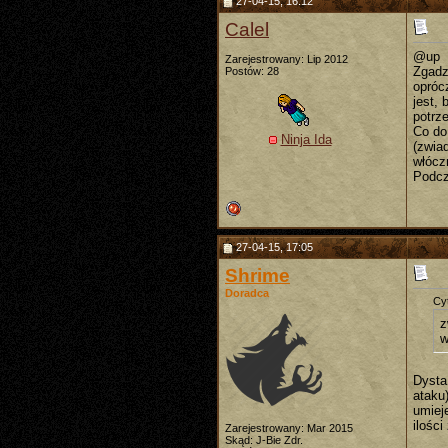
27-04-15, 16:12
Calel
@up
Zarejestrowany: Lip 2012
Zgadz
Postów: 28
opróc
jest,
potrz
Co do
Ninja Ida
(zwia
włócz
Podcza
27-04-15, 17:05
Shrime
Doradca
Cyt
z
w
Dysta
ataku
umiej
ilości
Zarejestrowany: Mar 2015
Skąd: J-Bie Zdr.