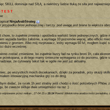
ęc SKILL dominuje nad SIŁĄ, a niektórzy ludzie tłuką że siła jest najważniej
 T E S T
at:
apisał
NinjaArabStrateg
 przypadku broni jednoręcznej i tarczy, pod uwagę jest brana ta większa obr
st chore, to zupełnie zmienia i upośledza wartość broni jednoręcznych, gdzi
iem wypada bardzo żałośnie, a wymaga 10 poziomów więcej, albo elficki miec
wieniu z gromem. Albo mój rozpruwacz, który wymaga 60 lvl, mogłem kupić si
ści dużo wcześniej.
winno zostać zmienione, bo zupełnie burzy ład na rynku broni 1h, cała ekono
je przekopana, a do tego mamy śmieszne wymagania co do poziomu, gdzie s
adzieje, że cytowany tekst tak w ogóle nie jest już aktualny.
niec, po wszystkich moich dociekaniach, dzięki za poradnik, przy okazji skil
miałem innowacyjną mechanike gry co do dmg.
łbym dodać, że rycek 1h jest stratny jeśli chodzi o ilość potrzebnych PNów,
gu, bo zawsze sklluje dwie umiejętności na raz ;)
io edytowane przez neilran ; 27-04-15 o
15:14
Powód: Wielokrotna analiza treści poradnika,