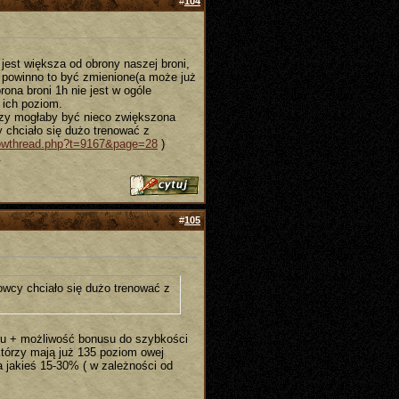
#
104
jest większa od obrony naszej broni,
 powinno to być zmienione(a może już
ona broni 1h nie jest w ogóle
 ich poziom.
rczy mogłaby być nieco zwiększona
y chciało się dużo trenować z
showthread.php?t=9167&page=28
)
.
#
105
owcy chciało się dużo trenować z
uku + możliwość bonusu do szybkości
którzy mają już 135 poziom owej
a jakieś 15-30% ( w zależności od