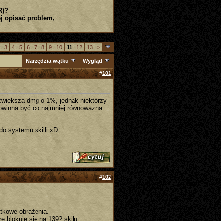
R)?
j opisać problem,
3
4
5
6
7
8
9
10
11
12
13
>
Narzędzia wątku
Wygląd
#
101
zwiększa dmg o 1%, jednak niektórzy
a powinna być co najmniej równoważna
do systemu skilli xD
#
102
datkowe obrażenia.
e blokuje się na 139? skilu.