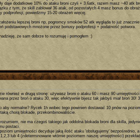
iły daje dodatkowe 10% do ataku broni czyli + 3,6atk, razem masz ~40 atk br
ązku z tym, że skill zablował 36 atak, od pozostałych 4 masz bonus do obra
y podprofesji, powiedzmy 15-20 obrażeń więcej.
założeniu lepszej broni np, pogromcy smoków 52 atk wygląda to już znacznie 
eń podstawowych mnożone przez bonusy podprofesji + podatność potwora.
adzieję, że sam dobrze to rozumuję i pomogłem :)
dzie również w drugą stronę: używasz broni o ataku 60 i masz 90 umiejętności 
ana przez broń o ataku 30, więc efektywnie bijesz tak jakbyś miał broń 30! 3
to aby normalne? Rycek 1h wobec tego powinien dostawać 10 pnów na poziom,
 taką chorą blokade, przekombinowaliście.
t
rozumiem, nie ma czegoś takiego jak oddolna blokada broni dla skilla, jedyni
mu postaci.
poziom umiejętności decyduje jaką ilość ataku 'obsługujemy' bezpośrednio, 
 1,2,3 lub 4 (zdeterminowane wtórnie poziomem naszej umiejętności) przekła