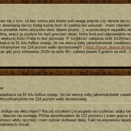
am się z tym, że bez sensu jest branie pod uwagę jedynie czy obrona tarczy 
z drewnianej tarczy bodaj każda broń 1h spełnia ten warunek - moim zdaniem
 bo poradnik mimo wszystko dość dawno pisany...), w przeciwnym wypadku obr
ebna, wręcz ją usuńcie bo myli graczom obraz, która broń jest odpowiednia na
 większej ilości Pnów to bez przesady :P Szybkość nabijania skilli 1h/2h/ta
dowca na 91 lvlu Aellius expiąc, bo nie wierzę żeby jakiemukolwiek zwiadowc
ni/kamyków ma 124 poziom walki dystansowej!!! (
https://forum.altaron.pl/
s gdy przy skilowaniu 1h/2h na skilu 95+ zabiera prawie 5 godzin na skill...)
at:
wiadowca na 91 lvlu Aellius expiąc, bo nie wierzę żeby jakiemukolwiek zwiad
łóczni/kamyków ma 124 poziom walki dystansowej
 skilluje się włóczniami? Raczej strzałami (ze względu na szybkosc ataku ł
), obecnie nie rozdając PN'ów wyskillowałem do 122 poziomu ( znam graczy 
etnosci wbity ręcznie) i mam zamiar skillować dalej. Fakt na expowisku wpad
 zabranych strzał).