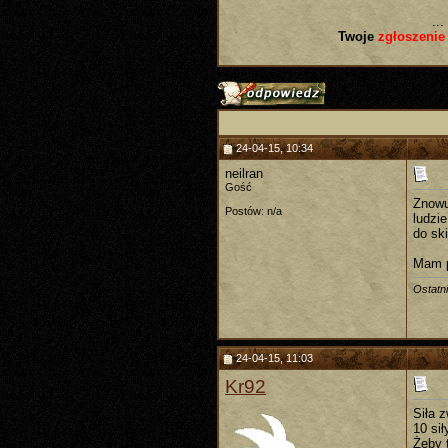
...
Twoje
zgłoszenie
24-04-15, 10:34
neilran
Gość
Znowu
Postów: n/a
ludzie
do ski
Mam p
Ostatn
24-04-15, 11:03
Kr92
Siła 
10 sił
Żeby t