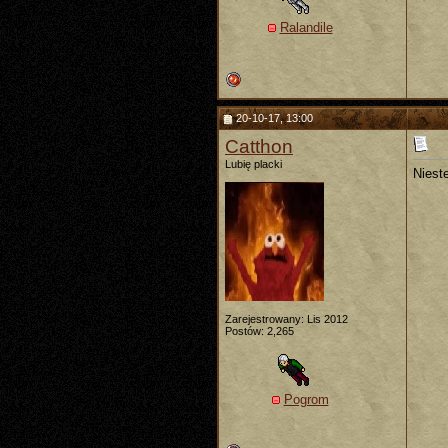
Ralandile
20-10-17, 13:00
Catthon
Lubię placki
Nieste
Zarejestrowany: Lis 2012
Postów: 2,265
Pogrom