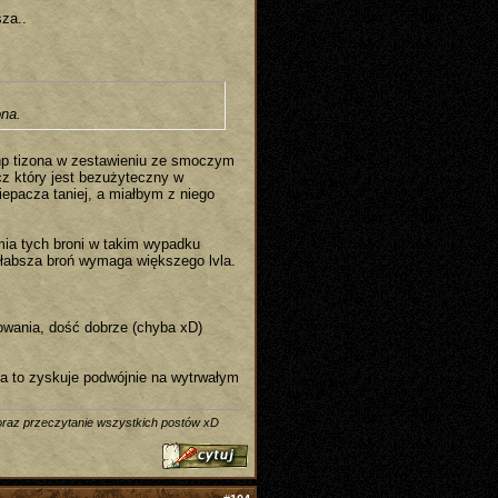
sza..
ona.
e np tizona w zestawieniu ze smoczym
z który jest bezużyteczny w
epacza taniej, a miałbym z niego
mia tych broni w takim wypadku
łabsza broń wymaga większego lvla.
lowania, dość dobrze (chyba xD)
 za to zyskuje podwójnie na wytrwałym
 oraz przeczytanie wszystkich postów xD