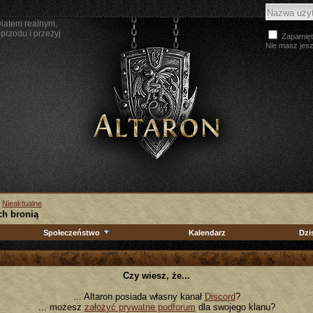
wiatem realnym,
przodu i przeżyj
Zapamięt
Nie masz jes
>
Nieaktualne
h bronią
Społeczeństwo
Kalendarz
Dzi
Czy wiesz, że...
... Altaron posiada własny kanał
Discord
?
... możesz
założyć prywatne podforum
dla swojego klanu?