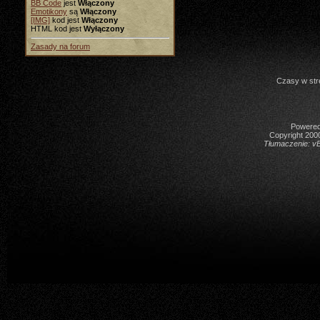
BB Code
jest
Włączony
Emotikony
są
Włączony
[IMG]
kod jest
Włączony
HTML kod jest
Wyłączony
Zasady na forum
Czasy w str
Powered 
Copyright 2000
Tłumaczenie:
vB