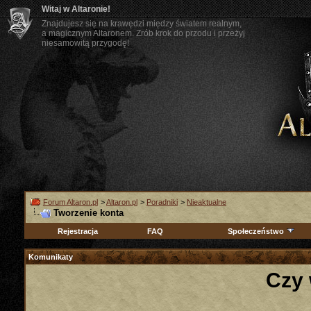
Witaj w Altaronie!
Znajdujesz się na krawędzi między światem realnym,
a magicznym Altaronem. Zrób krok do przodu i przeżyj
niesamowitą przygodę!
Forum Altaron.pl
>
Altaron.pl
>
Poradniki
>
Nieaktualne
Tworzenie konta
Rejestracja
FAQ
Społeczeństwo
Komunikaty
Czy 