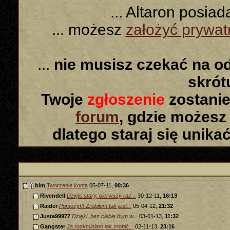
... Altaron posia
... możesz
założyć prywa
...
nie musisz czekać na o
skró
Twoje
zgłoszenie
zostanie
forum
, gdzie możesz
dlatego staraj się unika
bim
Tworzenie konta
05-07-11,
00:36
Rivendell
Dzięki stary, pierwszy raz...
30-12-11,
16:13
Raider
Pomocy!!! Zrobilem tak jest...
05-04-12,
21:32
Justa99977
Dzięki ,bez ciebie bym w...
03-01-13,
11:32
Gangster
Ja rozkminiam jak zrobić...
02-11-13,
23:16