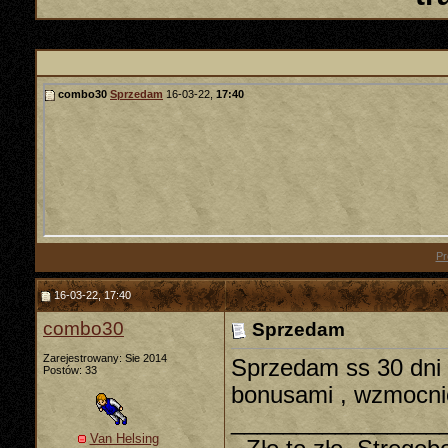
combo30
Sprzedam
16-03-22,
17:40
Pr
16-03-22, 17:40
combo30
Sprzedam
Zarejestrowany: Sie 2014
Sprzedam ss 30 dni z
Postów: 33
bonusami , wzmocnio
________________
Van Helsing