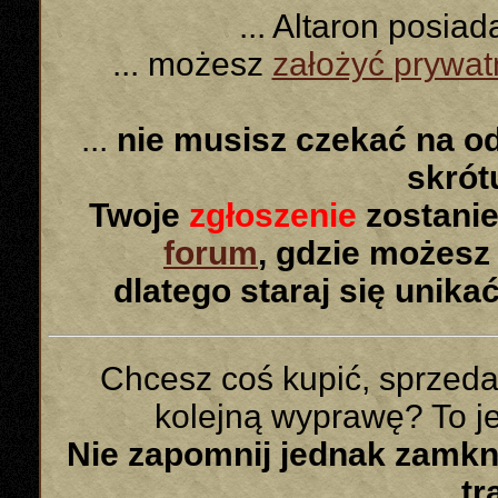
... Altaron posia
... możesz
założyć prywa
...
nie musisz czekać na o
skró
Twoje
zgłoszenie
zostanie
forum
, gdzie możesz
dlatego staraj się unika
Chcesz coś kupić, sprzed
kolejną wyprawę? To jes
Nie zapomnij jednak zamk
tr