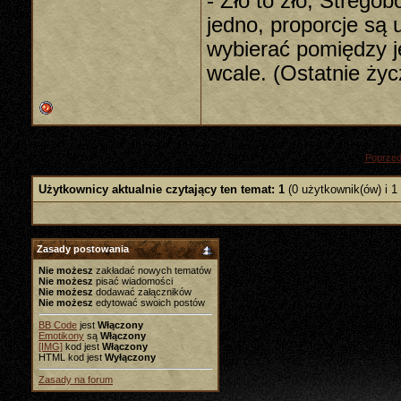
- Zło to zło, Strego
jedno, proporcje są 
wybierać pomiędzy j
wcale. (Ostatnie życ
«
Poprzed
Użytkownicy aktualnie czytający ten temat: 1
(0 użytkownik(ów) i 1
Zasady postowania
Nie możesz
zakładać nowych tematów
Nie możesz
pisać wiadomości
Nie możesz
dodawać załączników
Nie możesz
edytować swoich postów
BB Code
jest
Włączony
Emotikony
są
Włączony
[IMG]
kod jest
Włączony
HTML kod jest
Wyłączony
Zasady na forum