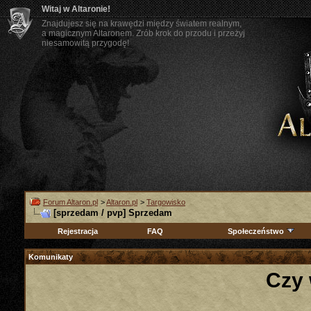
Witaj w Altaronie!
Znajdujesz się na krawędzi między światem realnym,
a magicznym Altaronem. Zrób krok do przodu i przeżyj
niesamowitą przygodę!
Forum Altaron.pl
>
Altaron.pl
>
Targowisko
[sprzedam / pvp] Sprzedam
Rejestracja
FAQ
Społeczeństwo
Komunikaty
Czy 