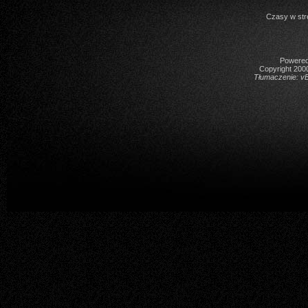
Czasy w str
Powered 
Copyright 2000
Tłumaczenie:
vB