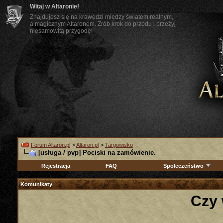
Witaj w Altaronie!
Znajdujesz się na krawędzi między światem realnym,
a magicznym Altaronem. Zrób krok do przodu i przeżyj
niesamowitą przygodę!
Forum Altaron.pl
>
Altaron.pl
>
Targowisko
[usługa / pvp] Pociski na zamówienie.
Rejestracja
FAQ
Społeczeństwo
Komunikaty
Czy 