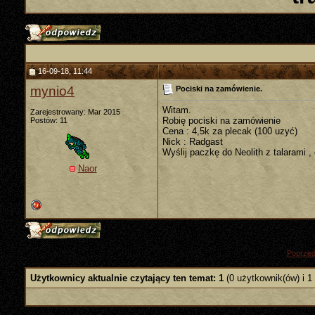
16-09-18, 11:44
mynio4
Pociski na zamówienie.
Witam.
Zarejestrowany: Mar 2015
Robię pociski na zamówienie
Postów: 11
Cena : 4,5k za plecak (100 uzyć)
Nick : Radgast
Wyślij paczkę do Neolith z talarami , 
Naor
«
Poprzed
Użytkownicy aktualnie czytający ten temat: 1
(0 użytkownik(ów) i 1