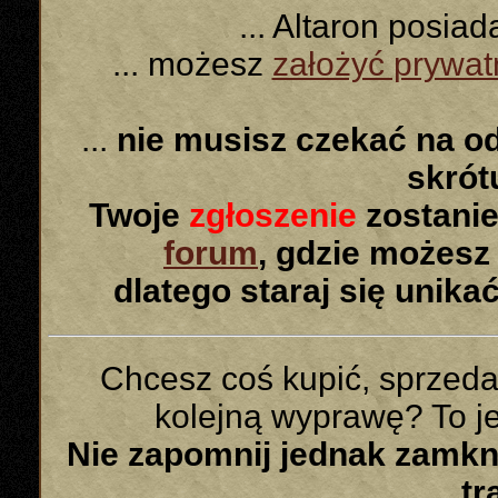
... Altaron posia
... możesz
założyć prywa
...
nie musisz czekać na o
skró
Twoje
zgłoszenie
zostanie
forum
, gdzie możesz
dlatego staraj się unika
Chcesz coś kupić, sprzed
kolejną wyprawę? To jes
Nie zapomnij jednak zamk
tr