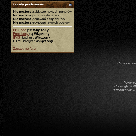
Zasady postowania
Nie możesz
zakładać nowych tematów
Nie możesz
pisać wiadomości
Nie możesz
dodawać załączników
Nie możesz
edytować swoich postów
BB Code
jest
Włączony
Emotikony
są
Włączony
[IMG]
kod jest
Włączony
HTML kod jest
Wyłączony
Zasady na forum
Czasy w str
Powered 
Copyright 2000
Tłumaczenie:
vB