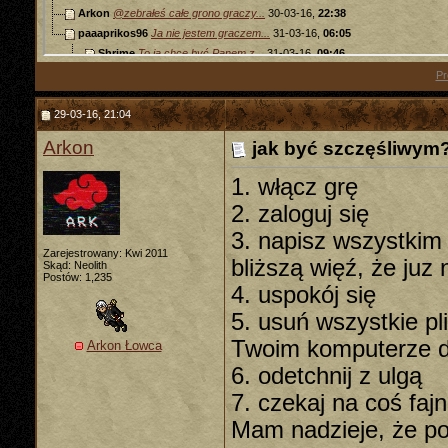
Arkon
@zebrałeś całe grono graczy...
30-03-16,
22:38
paaaprikos96
Ja nie jestem graczem...
31-03-16,
06:05
Shrime
To ja chce być Panem z...
31-03-16,
09:46
Taco
Nic zaskakującego. Posadzie w...
02-04-16,
10:12
Pr
29-03-16, 21:04
Arkon
jak być szczęśliwym? 
1. włącz grę
2. zaloguj się
3. napisz wszystkim
Zarejestrowany: Kwi 2011
bliższą więź, że juz 
Skąd: Neolith
Postów: 1,235
4. uspokój się
5. usuń wszystkie pli
Twoim komputerze d
Arkon Łowca
6. odetchnij z ulgą
7. czekaj na coś faj
Mam nadzieje, że p