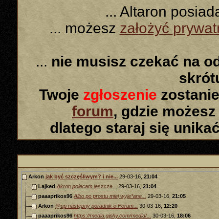
... Altaron posia
... możesz
założyć prywa
...
nie musisz czekać na o
skró
Twoje
zgłoszenie
zostanie
forum
, gdzie możesz
dlatego staraj się unika
Arkon
jak być szczęśliwym? i nie...
29-03-16,
21:04
Lajked
Akron polecam jeszcze...
29-03-16,
21:04
paaaprikos96
Albo po prostu miej wyje*ane...
29-03-16,
21:05
Arkon
@up następny poradnik o Forum...
30-03-16,
12:20
paaaprikos96
https://media.giphy.com/media/...
30-03-16,
18:06