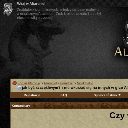
Witaj w Altaronie!
Znajdujesz się na krawędzi między światem realnym,
a magicznym Altaronem. Zrób krok do przodu i przeżyj
niesamowitą przygodę!
Forum Altaron.pl
>
Altaron.pl
>
Poradniki
>
Nieaktualne
jak być szczęśliwym? i nie wkurzać się na innych w grze Al
Rejestracja
FAQ
Społeczeństwo
Komunikaty
Czy 