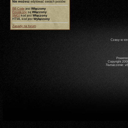
Nie możesz
edytować swoich postów
BB Code
jest
Włączony
Emotikony
są
Włączony
[IMG]
kod jest
Włączony
HTML kod jest
Wyłączony
Zasady na forum
Czasy w str
Powered 
Copyright 2000
Tłumaczenie:
vB