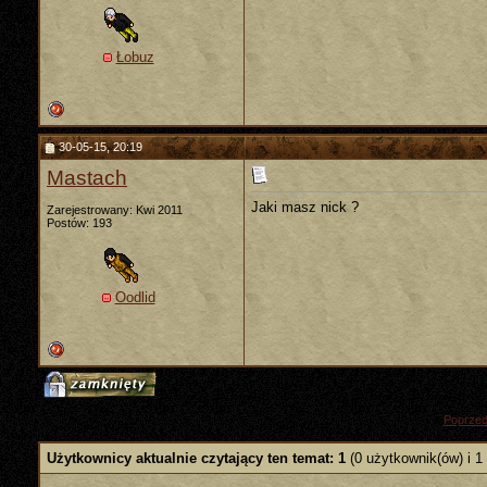
Łobuz
30-05-15, 20:19
Mastach
Jaki masz nick ?
Zarejestrowany: Kwi 2011
Postów: 193
Oodlid
«
Poprzed
Użytkownicy aktualnie czytający ten temat: 1
(0 użytkownik(ów) i 1