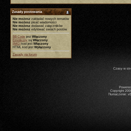
Zasady postowania
Nie możesz
zakładać nowych tematów
Nie możesz
pisać wiadomości
Nie możesz
dodawać załączników
Nie możesz
edytować swoich postów
BB Code
jest
Włączony
Emotikony
są
Włączony
[IMG]
kod jest
Włączony
HTML kod jest
Wyłączony
Zasady na forum
Czasy w str
Powered 
Copyright 2000
Tłumaczenie:
vB