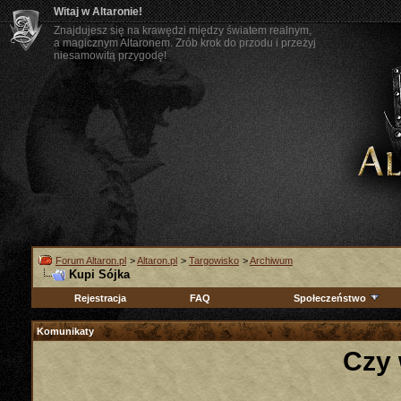
Witaj w Altaronie!
Znajdujesz się na krawędzi między światem realnym,
a magicznym Altaronem. Zrób krok do przodu i przeżyj
niesamowitą przygodę!
Forum Altaron.pl
>
Altaron.pl
>
Targowisko
>
Archiwum
Kupi Sójka
Rejestracja
FAQ
Społeczeństwo
Komunikaty
Czy 