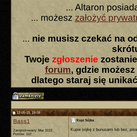
... Altaron posia
... możesz
założyć prywa
...
nie musisz czekać na o
skró
Twoje
zgłoszenie
zostanie
forum
, gdzie możesz
dlatego staraj się unika
12-05-15, 19:09
Bass1
Kupi Sójka
Kupie sójkę z bunusami lub bez, pisa
Zarejestrowany: Mar 2015
Postów: 102