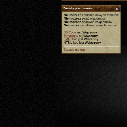
Zasady postowania
Nie możesz
zakładać nowych tematów
Nie możesz
pisać wiadomości
Nie możesz
dodawać załączników
Nie możesz
edytować swoich postów
BB Code
jest
Włączony
Emotikony
są
Włączony
[IMG]
kod jest
Włączony
HTML kod jest
Wyłączony
Zasady na forum