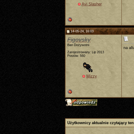
Avi Slasher
14-05-24, 16:03
Figovsky
Ban Dożywotni
na al
Zarejestrowany: Lip 2013
Postów: 560
Wizzy
Użytkownicy aktualnie czytający ten