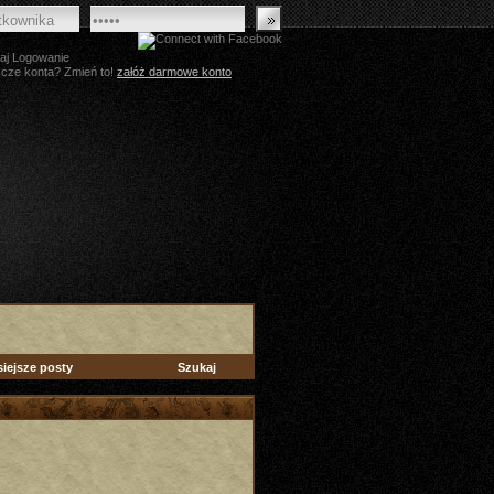
aj Logowanie
zcze konta? Zmień to!
załóż darmowe konto
siejsze posty
Szukaj