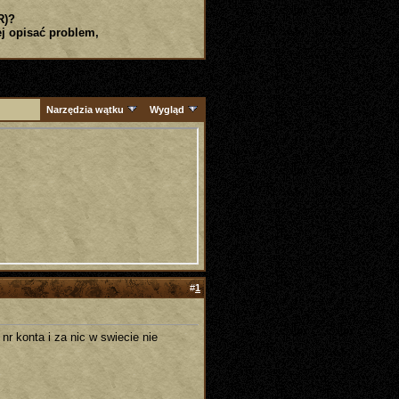
R)?
j opisać problem,
Narzędzia wątku
Wygląd
#
1
r konta i za nic w swiecie nie