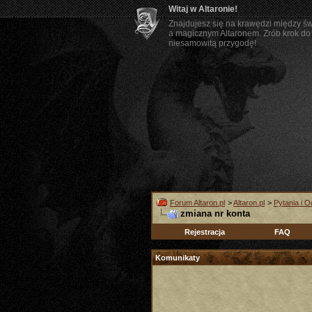
Witaj w Altaronie!
Znajdujesz się na krawędzi między ś
a magicznym Altaronem. Zrób krok do 
niesamowitą przygodę!
Forum Altaron.pl
>
Altaron.pl
>
Pytania i 
zmiana nr konta
Rejestracja
FAQ
Komunikaty