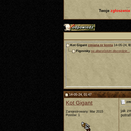
...
Twoje
zgłoszenie
Kot Gigant
zmiana nr konta
14-05-24,
0
Figovsky
na altarońskim discordzie...
14-05-24, 01:47
Kot Gigant
zm
jak z
Zarejestrowany: Mar 2015
potra
Postów: 1