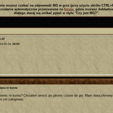
nie musisz czekać na odpowiedź MG w grze (przy użyciu skrótu CTRL+
zostanie automatycznie przeniesione na
forum
, gdzie możesz dokładnie
dlatego staraj się unikać pytań w stylu "Czy jest MG?".
1:47
14-05-24,
16:03
iana nr konta
mienic nr konta? Chcialem wrocic po jakims czasie do gry. Mam dwuczłonowy n
fie sie zalogowac