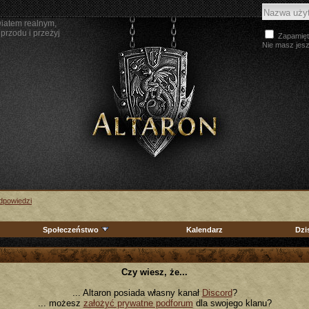
wiatem realnym,
przodu i przeżyj
Zapamięt
Nie masz jes
Odpowiedzi
Społeczeństwo
Kalendarz
Dzi
Czy wiesz, że...
... Altaron posiada własny kanał
Discord
?
... możesz
założyć prywatne podforum
dla swojego klanu?