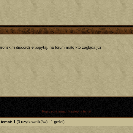
tarońskim discordzie popytaj, na forum mało kto zagląda już
«
Poprzedni temat
|
Następny temat
»
 temat: 1
(0 użytkownik(ów) i 1 gości)