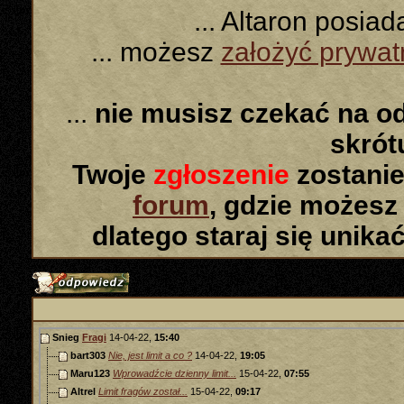
... Altaron posia
... możesz
założyć prywa
...
nie musisz czekać na o
skró
Twoje
zgłoszenie
zostanie
forum
, gdzie możesz
dlatego staraj się unika
Snieg
Fragi
14-04-22,
15:40
bart303
Nie, jest limit a co ?
14-04-22,
19:05
Maru123
Wprowadźcie dzienny limit...
15-04-22,
07:55
Altrel
Limit fragów został...
15-04-22,
09:17