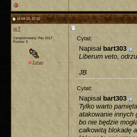
16-04-22, 07:52
ix7
Cytat:
Zarejestrowany: Paz 2017
Postów: 5
Napisał
bart303
Liberum veto, odrzu
Zohan
JB
Cytat:
Napisał
bart303
Tylko warto pamięt
atakowanie innych 
bo nie będzie mogła
całkowitą blokadę 