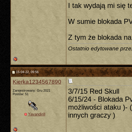
I tak wydają mi się 
W sumie blokada PVP
Z tym że blokada na
Ostatnio edytowane przez
15-04-22, 09:56
Kierka1234567890
3/7/15 Red Skull
Zarejestrowany: Gru 2021
Postów: 51
6/15/24 - Blokada Pv
możliwości ataku )-
innych graczy )
Yavandirill