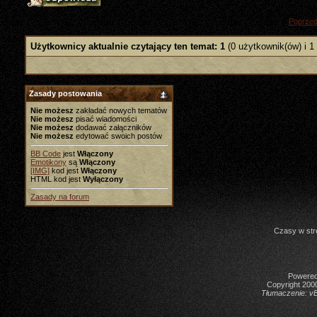
«
Poprzed
Użytkownicy aktualnie czytający ten temat: 1
(0 użytkownik(ów) i 1
Zasady postowania
Nie możesz
zakładać nowych tematów
Nie możesz
pisać wiadomości
Nie możesz
dodawać załączników
Nie możesz
edytować swoich postów
BB Code
jest
Włączony
Emotikony
są
Włączony
[IMG]
kod jest
Włączony
HTML kod jest
Wyłączony
Zasady na forum
Czasy w str
Powered 
Copyright 2000
Tłumaczenie:
vB