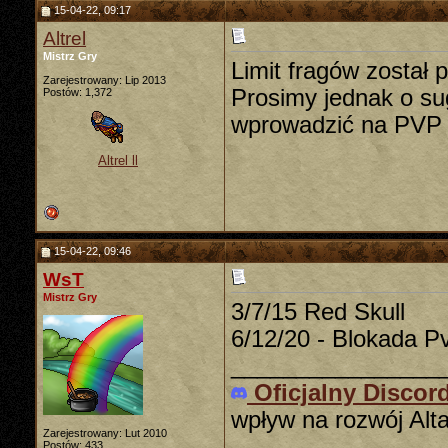
15-04-22, 09:17
Altrel
Mistrz Gry
Limit fragów został 
Zarejestrowany: Lip 2013
Prosimy jednak o sug
Postów: 1,372
wprowadzić na PVP -
Altrel ll
15-04-22, 09:46
WsT
Mistrz Gry
3/7/15 Red Skull
6/12/20 - Blokada Pv
________________
Oficjalny Discor
wpływ na rozwój Alt
Zarejestrowany: Lut 2010
Postów: 433