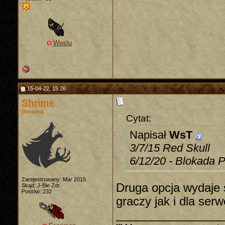
Westu
15-04-22, 15:26
Shrime
Doradca
Cytat:
Napisał
WsT
3/7/15 Red Skull
6/12/20 - Blokada P
Zarejestrowany: Mar 2015
Druga opcja wydaje 
Skąd: J-Bie Zdr.
Postów: 232
graczy jak i dla serw
________________