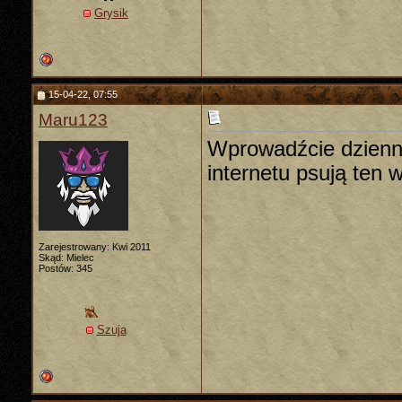
Grysik
15-04-22, 07:55
Maru123
Wprowadźcie dzienny
internetu psują ten w
Zarejestrowany: Kwi 2011
Skąd: Mielec
Postów: 345
Szuja