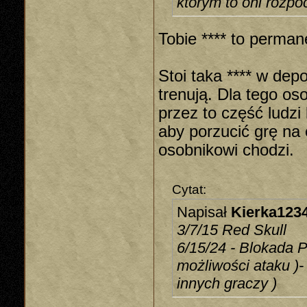
którym to oni rozpo
Tobie **** to perma
Stoi taka **** w dep
trenują. Dla tego os
przez to część ludzi
aby porzucić grę n
osobnikowi chodzi.
Cytat:
Napisał
Kierka123
3/7/15 Red Skull
6/15/24 - Blokada P
możliwości ataku )
innych graczy )