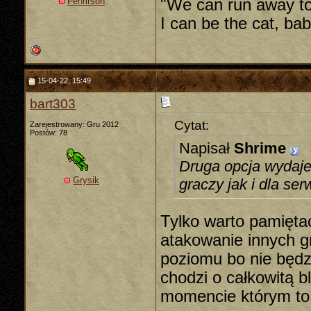
Fenrirson
"We can run away to
I can be the cat, ba
15-04-22, 15:49
bart303
Cytat:
Zarejestrowany: Gru 2012
Postów: 78
Napisał
Shrime
Druga opcja wydaje
Grysik
graczy jak i dla ser
Tylko warto pamięta
atakowanie innych g
poziomu bo nie będz
chodzi o całkowitą 
momencie którym to 