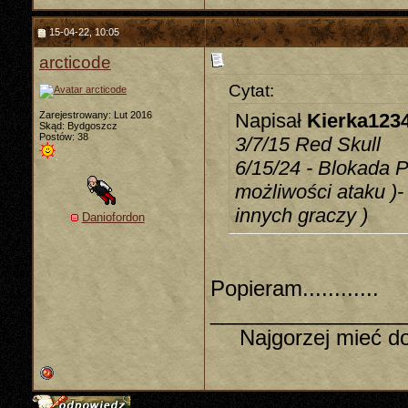
15-04-22, 10:05
arcticode
Cytat:
Zarejestrowany: Lut 2016
Napisał
Kierka123
Skąd: Bydgoszcz
Postów: 38
3/7/15 Red Skull
6/15/24 - Blokada P
możliwości ataku )
innych graczy )
Daniofordon
Popieram............
________________
Najgorzej mieć do