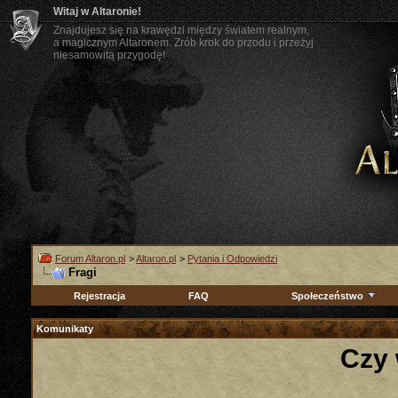
Witaj w Altaronie!
Znajdujesz się na krawędzi między światem realnym,
a magicznym Altaronem. Zrób krok do przodu i przeżyj
niesamowitą przygodę!
Forum Altaron.pl
>
Altaron.pl
>
Pytania i Odpowiedzi
Fragi
Rejestracja
FAQ
Społeczeństwo
Komunikaty
Czy 