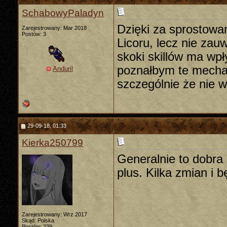
SchabowyPaladyn
Dzięki za sprostowa
Zarejestrowany: Mar 2018
Postów: 3
Licoru, lecz nie za
skoki skillów ma wpł
poznałbym te mechan
Anduril
szczególnie że nie 
29-09-18, 01:33
Kierka250799
Generalnie to dobra 
plus. Kilka zmian i b
Zarejestrowany: Wrz 2017
Skąd: Polska
Postów: 239