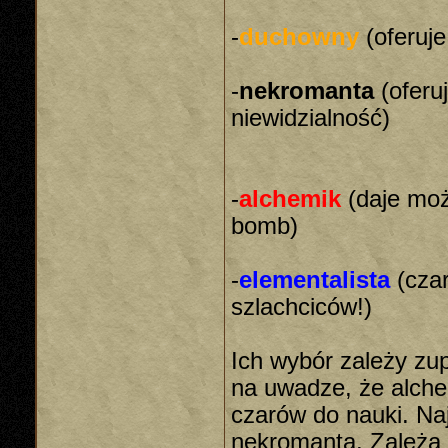
-
duchowny
(oferuje
-
nekromanta
(oferu
niewidzialność)
-
alchemik
(daje moż
bomb)
-
elementalista
(czar
szlachciców!)
Ich wybór zależy zu
na uwadze, że alch
czarów do nauki. Na
nekromanta. Zależą 