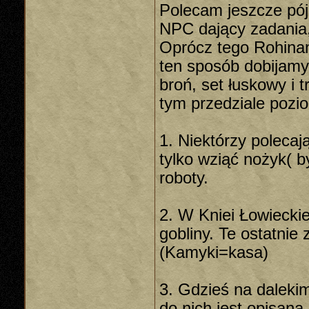
Polecam jeszcze pójś
NPC dający zadania
Oprócz tego Rohina
ten sposób dobijamy
broń, set łuskowy i 
tym przedziale pozi
1. Niektórzy polecaj
tylko wziąć nożyk( b
roboty.
2. W Kniei Łowieckiej
gobliny. Te ostatnie 
(Kamyki=kasa)
3. Gdzieś na daleki
do nich jest opisana