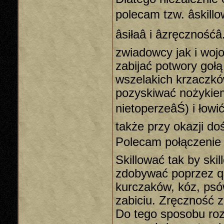
polecam tzw. âskill
âsiłaâ i âzręczn
zwiadowcy jak i wojo
zabijać potwory gołą
wszelakich krzaczkó
pozyskiwać nożykiem 
nietoperzeâŚ) i łow
także przy okazji do
Polecam połączenie
Skillować tak by skil
zdobywać poprzez que
kurczaków, kóz, psó
zabiciu. Zręczność 
Do tego sposobu ro