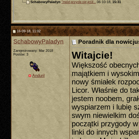
SchabowyPaladyn
"miód przyda się jeśli...
06-10-18,
15:31
16-09-18, 11:02
SchabowyPaladyn
Poradnik dla nowicju
Zarejestrowany: Mar 2018
Witajcie!
Postów: 3
Większość obecnych 
majątkiem i wysokim 
Anduril
nowy śmiałek rozpoc
Licor. Właśnie do ta
jestem noobem, grał
wyspiarzem i lubię s
swym niewielkim doś
początki przygody w 
linki do innych wsp