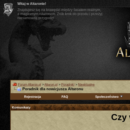
Witaj w Altaronie!
Znajdujesz się na krawędzi między światem realnym,
a magicznym Altaronem. Zrób krok do przodu i przeżyj
niesamowitą przygodę!
Forum Altaron.pl
>
Altaron.pl
>
Poradniki
>
Nieaktualne
Poradnik dla nowicjusza Altaronu
Rejestracja
FAQ
Społeczeństwo
Komunikaty
Czy 