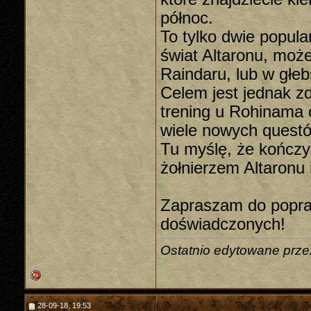
północ.
To tylko dwie popula
świat Altaronu, może
Raindaru, lub w głe
Celem jest jednak z
trening u Rohinama 
wiele nowych quest
Tu myślę, że kończy 
żołnierzem Altaronu 
Zapraszam do popraw
doświadczonych!
Ostatnio edytowane prz
28-09-18, 19:53