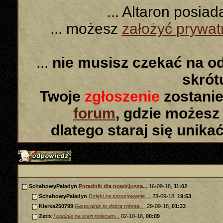
... Altaron posia
... możesz
założyć prywa
...
nie musisz czekać na o
skró
Twoje
zgłoszenie
zostanie
forum
, gdzie możesz
dlatego staraj się unika
SchabowyPaladyn
Poradnik dla nowicjusza...
16-09-18,
11:02
SchabowyPaladyn
Dzięki za sprostowanie....
28-09-18,
19:53
Kierka250799
Generalnie to dobra robota,...
29-09-18,
01:33
Zetix
I ogólnie na start polecam...
02-10-18,
00:09