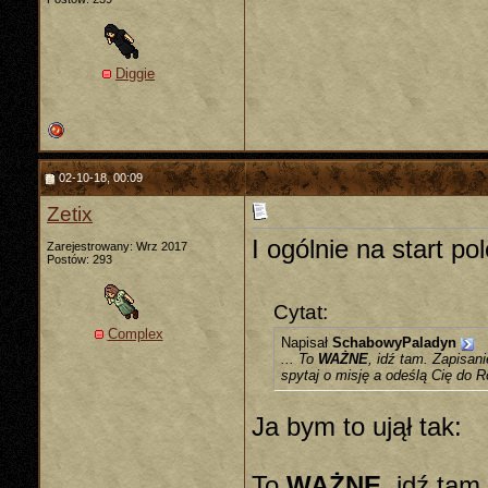
Diggie
02-10-18, 00:09
Zetix
I ogólnie na start 
Zarejestrowany: Wrz 2017
Postów: 293
Cytat:
Complex
Napisał
SchabowyPaladyn
... To
WAŻNE
, idź tam. Zapisan
spytaj o misję a odeślą Cię do 
Ja bym to ujął tak:
To
WAŻNE
, idź tam