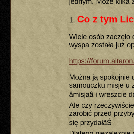
jednym. Może kilka 
Co z tym Li
1.
Wiele osób zaczęło 
wyspa została już o
https://forum.altar
Można ją spokojnie 
samouczku misje u z
âmisjaâ i wreszci
Ale czy rzeczywiście
zarobić przed przyby
się przydałâŚ
Dlatego niezależnie 