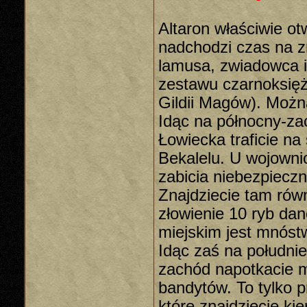
Altaron właściwie o
nadchodzi czas na z
lamusa, zwiadowca i
zestawu czarnoksięż
Gildii Magów). Możn
Idąc na północny-zac
Łowiecka traficie na
Bekalelu. U wojowni
zabicia niebezpieczn
Znajdziecie tam równ
złowienie 10 ryb da
miejskim jest mnóst
Idąc zaś na południe
zachód napotkacie m
bandytów. To tylko
które znajdziecie kie