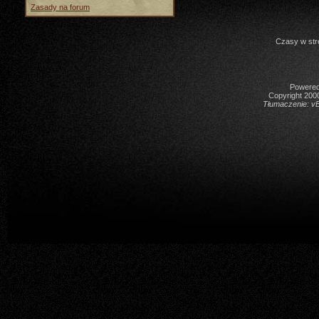
Zasady na forum
Czasy w str
Powered 
Copyright 2000
Tłumaczenie:
vB