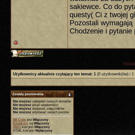
sakiewce. Co do pyt
questy( Ci z twojej g
Pozostali wymagają i
Chodzenie i pytanie 
«
Poprzed
Użytkownicy aktualnie czytający ten temat: 1
(0 użytkownik(ów) i 1
Zasady postowania
Nie możesz
zakładać nowych tematów
Nie możesz
pisać wiadomości
Nie możesz
dodawać załączników
Nie możesz
edytować swoich postów
BB Code
jest
Włączony
Emotikony
są
Włączony
[IMG]
kod jest
Włączony
HTML kod jest
Wyłączony