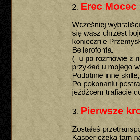
Erec Mocec
2.
Wcześniej wybraliśc
się wasz chrzest boj
koniecznie Przemysł
Bellerofonta.
(Tu po rozmowie z ni
przykład u mojego w
Podobnie inne skille,
Po pokonaniu postra
jeźdźcem trafiacie do
Pierwsze kro
3.
Zostałeś przetrans
Kasper czeka tam na