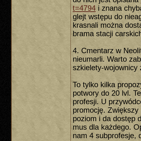
t=4794
i znana chyb
glejt wstępu do nie
krasnali można dosta
brama stacji carskic
4. Cmentarz w Neoli
nieumarli. Warto zab
szkielety-wojownicy
To tylko kilka propoz
potwory do 20 lvl. T
profesji. U przywódc
promocję. Zwiększy 
poziom i da dostęp 
mus dla każdego. Op
nam 4 subprofesje, 