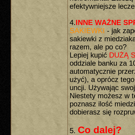
efektywniejsze lecze
4.
INNE WAŻNE S
SAKIEWKI
- jak za
sakiewki z miedziak
razem, ale po co?
Lepiej kupić
DUŻĄ 
oddziale banku za 1
automatycznie przer
użyć), a oprócz tego
uncji. Używając swoj
Niestety możesz w t
poznasz ilość miedzi
dobierasz się rozpr
Co dalej?
5.