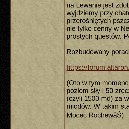
na Lewanie jest zdo
wyjdziemy przy chatc
przerośniętych pszcz
nie tylko cenny w Ne
prostych questów. P
Rozbudowany poradni
https://forum.altaro
(Oto w tym momenci
poziom siły i 50 zrę
(czyli 1500 md) za w
miodów. W takim sta
Mocec RochewâŚ)