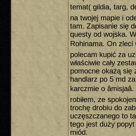
temat( gildia, targ,
na twojej mapie i od
tam. Zapisanie się 
questy od wojska. W 
Rohinama. On zleci 
polecam kupić za uz
właściwie cały zesta
pomocne okażą się z
handlarz po 5 md za 
karczmie o âmisjaâ
robiłem, ze spokoje
trochę drobiu do zabi
uczęszczanego to ta
tego jest duży popyt
miód.