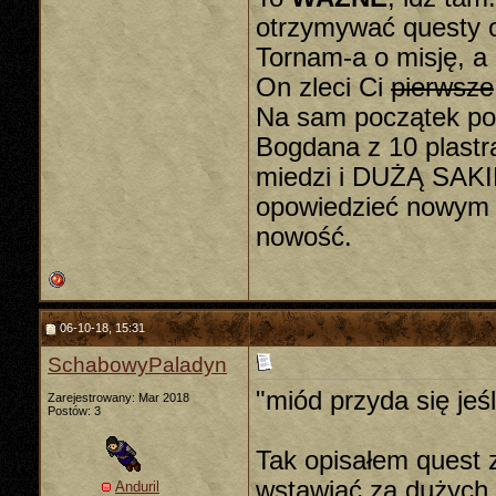
otrzymywać questy 
Tornam-a o misję, a
On zleci Ci
pierwsze
Na sam początek po
Bogdana z 10 plast
miedzi i DUŻĄ SAKI
opowiedzieć nowym g
nowość.
06-10-18, 15:31
SchabowyPaladyn
"miód przyda się jeś
Zarejestrowany: Mar 2018
Postów: 3
Tak opisałem quest
wstawiać za dużych 
Anduril