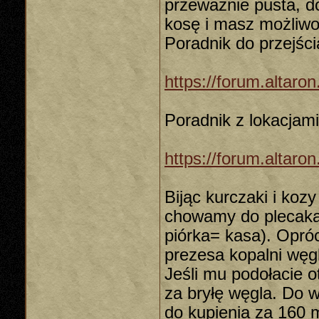
przeważnie pusta, d
kosę i masz możliwoś
Poradnik do przejści
https://forum.altar
Poradnik z lokacjam
https://forum.altaro
Bijąc kurczaki i koz
chowamy do plecaka,
piórka= kasa). Opró
prezesa kopalni węgl
Jeśli mu podołacie 
za bryłę węgla. Do 
do kupienia za 160 