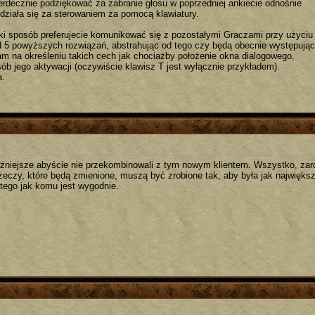
rdecznie podziękować za zabranie głosu w poprzedniej ankiecie odnośnie
działa się za sterowaniem za pomocą klawiatury.
aki sposób preferujecie komunikować się z pozostałymi Graczami przy użyciu
d 5 powyższych rozwiązań, abstrahując od tego czy będą obecnie występują
 Nam na określeniu takich cech jak chociażby położenie okna dialogowego,
b jego aktywacji (oczywiście klawisz T jest wyłącznie przykładem).
a.
żniejsze abyście nie przekombinowali z tym nowym klientem. Wszystko, zaró
rzeczy, które będą zmienione, muszą być zrobione tak, aby była jak najwięks
 tego jak komu jest wygodnie.