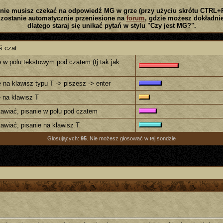
nie musisz czekać na odpowiedź MG w grze (przy użyciu skrótu CTRL+
zostanie automatycznie przeniesione na
forum
, gdzie możesz dokładnie
dlatego staraj się unikać pytań w stylu "Czy jest MG?".
ś czat
w polu tekstowym pod czatem (tj tak jak
na klawisz typu T -> piszesz -> enter
e na klawisz T
tawiać, pisanie w polu pod czatem
awiać, pisanie na klawisz T
Głosujących:
95
. Nie możesz głosować w tej sondzie