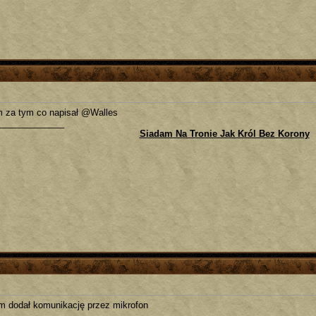
m za tym co napisał @Walles
_____________
Siadam Na Tronie Jak Król Bez Korony
m dodał komunikację przez mikrofon