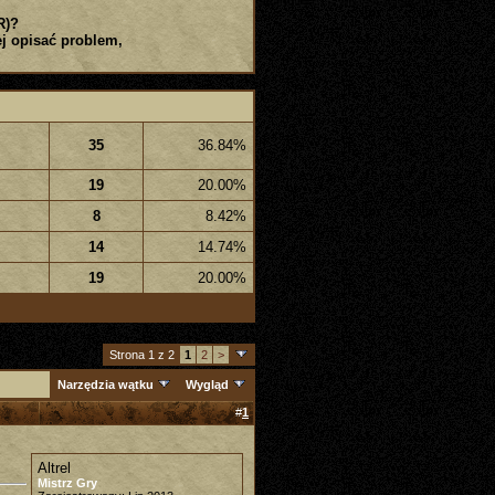
R)?
j opisać problem,
35
36.84%
19
20.00%
8
8.42%
14
14.74%
19
20.00%
Strona 1 z 2
1
2
>
Narzędzia wątku
Wygląd
#
1
Altrel
Mistrz Gry