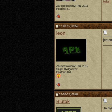
tutaj!
Zarejestrowany: Paz 2011
Postów: 81
12-03-15, 09:52
leon
jeste
_____
Zarejestrowany: Paz 2012
Skąd: Bydgoszcz
Postów: 161
13-03-15, 09:02
Blutok
Ja by