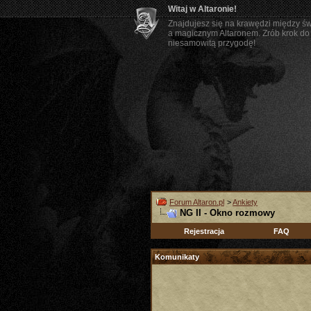
Witaj w Altaronie!
Znajdujesz się na krawędzi między ś
a magicznym Altaronem. Zrób krok do 
niesamowitą przygodę!
Forum Altaron.pl
>
Ankiety
NG II - Okno rozmowy
Rejestracja
FAQ
Komunikaty