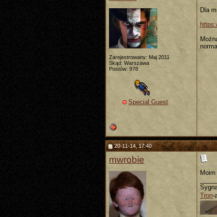
Dla m
https
Można
norma
Zarejestrowany: Maj 2011
Skąd: Warszawa
Postów: 978
Special Guest
20-11-14, 17:40
mwrobie
Moim 
_____
Sygna
Tron
-