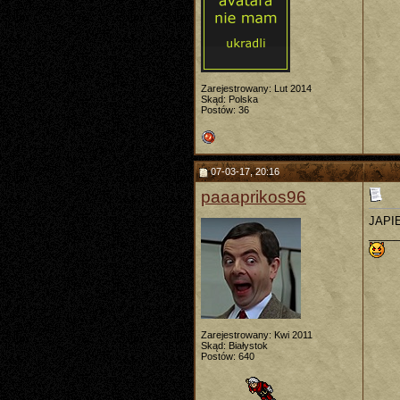
Zarejestrowany: Lut 2014
Skąd: Polska
Postów: 36
07-03-17, 20:16
paaaprikos96
JAPI
_____
Zarejestrowany: Kwi 2011
Skąd: Białystok
Postów: 640