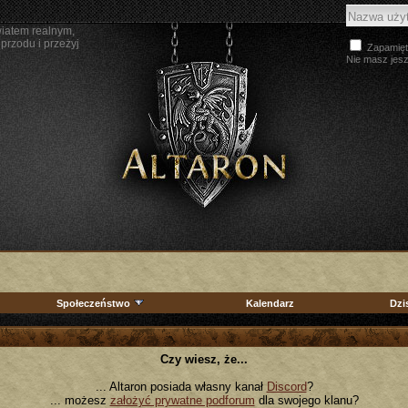
wiatem realnym,
przodu i przeżyj
Zapamięt
Nie masz jes
Społeczeństwo
Kalendarz
Dzi
Czy wiesz, że...
... Altaron posiada własny kanał
Discord
?
... możesz
założyć prywatne podforum
dla swojego klanu?