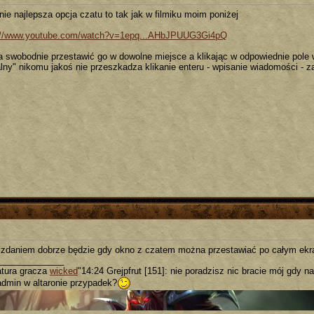
nie najlepsza opcja czatu to tak jak w filmiku moim poniżej
://www.youtube.com/watch?v=1epq...AHbJPUUG3Gi4pQ
 swobodnie przestawić go w dowolne miejsce a klikając w odpowiednie pole w
lny" nikomu jakoś nie przeszkadza klikanie enteru - wpisanie wiadomości - z
zdaniem dobrze będzie gdy okno z czatem można przestawiać po całym ekra
_____________
tura gracza
wicked
"14:24 Grejpfrut [151]: nie poradzisz nic bracie mój gdy na t
admin w altaronie przypadek?