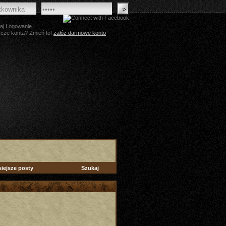
aj Logowanie
zcze konta? Zmień to!
załóż darmowe konto
siejsze posty
Szukaj