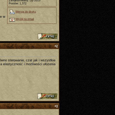
Zarejestrowany: Lip 2013
Postów: 1,372
Wersja do druku
ce w
Wyślij na email
#
2
wno sterowanie, czat jak i wszystkie
za elastyczność i możliwości ułożenia
#
3