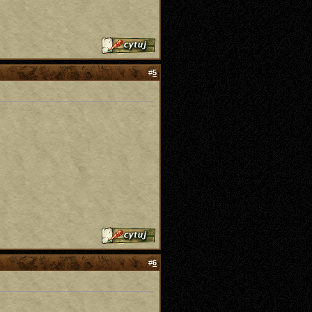
#
5
#
6