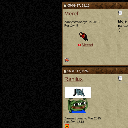
05-09-17, 19:15
Meref
Moje 
Zarejestrowany: Lis 2015
na ca
Postów: 9
:)
Meeref
05-09-17, 19:52
Rahilux
Zarejestrowany: Mar 2015
Postów: 1,518