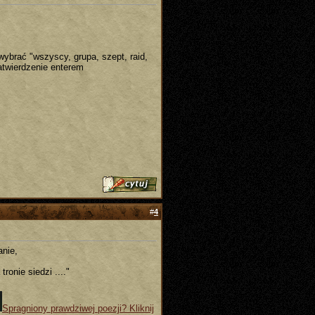
ybrać "wszyscy, grupa, szept, raid,
atwierdzenie enterem
#
4
nie,
ronie siedzi ...."
Spragniony prawdziwej poezji? Kliknij