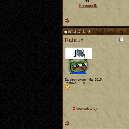
Karnemelk
07-03-17, 21:45
Rahilux
Zarejestrowany: Mar 2015
Postów: 1,518
Gerwalt z Lyrii