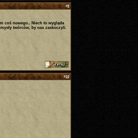
#
9
iem coś nowego.. Niech to wygląda
omysły twórców, by nas zaskoczyli.
#
10