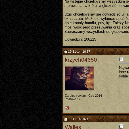
Na wstępie chcielibyśmy wszystkim se
sterowania, w której większość opowie
Dziś chcielibyśmy się dowiedzieć w j
okna czatu. Możecie wybierać spośró
grze kanały handlu, priv, itp. Zależy
możliwość jego przesuwania oraz sposó
Zapraszamy wszystkich do głosowani
Odwiedzin: 106215
19-11-14, 16:37
krzych04650
Najwa
inne 
sobie
Zarejestrowany: Cze 2014
Postów: 17
19-11-14, 16:42
Walles