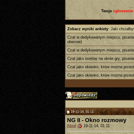
...
Twoje
zgłoszenie
Zobacz wyniki ankiety
: Jaki chciałby
Czat w dedykowanym miejscu, pisanie 
obecnie)
Czat w dedykowanym miejscu, pisanie 
Czat jako overlay na oknie gry, pisani
Czat jako okienko, które można przes
Czat jako okienko, które można przest
19-11-14, 01:11
NG II - Okno rozmowy
Altrel
19-11-14, 01:11