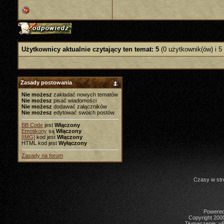
Użytkownicy aktualnie czytający ten temat: 5
(0 użytkownik(ów) i 5
Zasady postowania
Nie możesz
zakładać nowych tematów
Nie możesz
pisać wiadomości
Nie możesz
dodawać załączników
Nie możesz
edytować swoich postów
BB Code
jest
Włączony
Emotikony
są
Włączony
[IMG]
kod jest
Włączony
HTML kod jest
Wyłączony
Zasady na forum
Czasy w str
Powered 
Copyright 2000
Tłumaczenie:
vB