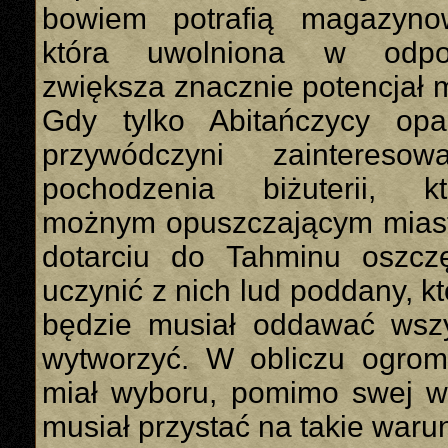
bowiem potrafią magazyn
która uwolniona w odpo
zwiększa znacznie potencjał 
Gdy tylko Abitańczycy opa
przywódczyni zaintereso
pochodzenia biżuterii, k
możnym opuszczającym miast
dotarciu do Tahminu oszcz
uczynić z nich lud poddany, k
będzie musiał oddawać wsz
wytworzyć. W obliczu ogrom
miał wyboru, pomimo swej w
musiał przystać na takie warun