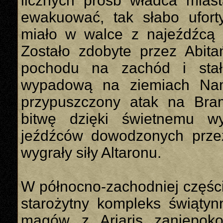
licznych próśb władca miast
ewakuować, tak słabo ufort
miało w walce z najeźdźcą 
Zostało zdobyte przez Abit
pochodu na zachód i sta
wypadową na ziemiach Namit
przypuszczony atak na Bram
bitwę dzięki świetnemu w
jeźdźców dowodzonych przez
wygrały siły Altaronu.
W północno-zachodniej części
starożytny kompleks świątyn
magów z Ariaris zaniepoko