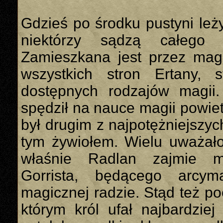
Gdzieś po środku pustyni leż
niektórzy sądzą całego K
Zamieszkana jest przez ma
wszystkich stron Ertany, 
dostępnych rodzajów magii. 
spędził na nauce magii powiet
był drugim z najpotężniejsz
tym żywiołem. Wielu uważało
właśnie Radlan zajmie m
Gorrista, będącego arcy
magicznej radzie. Stąd też po
którym król ufał najbardziej