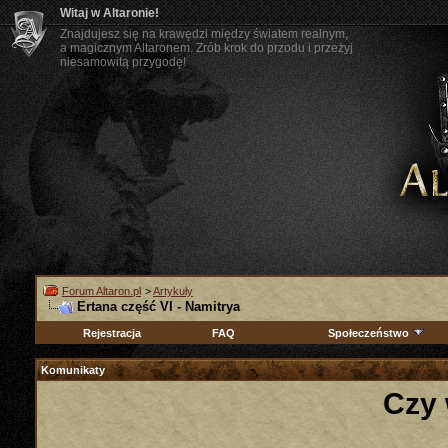
Witaj w Altaronie!
Znajdujesz się na krawędzi między światem realnym,
a magicznym Altaronem. Zrób krok do przodu i przeżyj
niesamowitą przygodę!
Forum Altaron.pl
>
Artykuły
Ertana część VI - Namitrya
Rejestracja
FAQ
Społeczeństwo
Komunikaty
Czy 