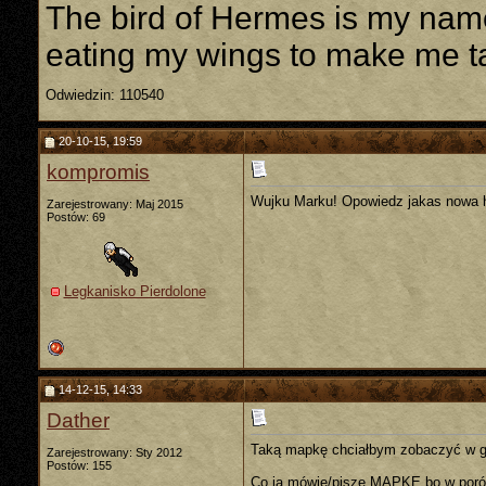
The bird of Hermes is my nam
eating my wings to make me 
Odwiedzin: 110540
20-10-15, 19:59
kompromis
Wujku Marku! Opowiedz jakas nowa hi
Zarejestrowany: Maj 2015
Postów: 69
Legkanisko Pierdolone
14-12-15, 14:33
Dather
Taką mapkę chciałbym zobaczyć w gr
Zarejestrowany: Sty 2012
Postów: 155
Co ja mówię/piszę MAPKĘ bo w porów