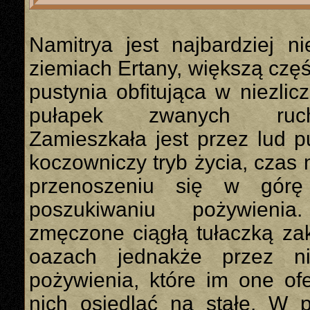
Namitrya jest najbardziej n
ziemiach Ertany, większą czę
pustynia obfitująca w niezlic
pułapek zwanych ruch
Zamieszkała jest przez lud p
koczowniczy tryb życia, czas
przenoszeniu się w gór
poszukiwaniu pożywienia
zmęczone ciągłą tułaczką za
oazach jednakże przez n
pożywienia, które im one of
nich osiedlać na stałe. W p