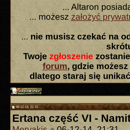
... Altaron posia
... możesz
założyć prywa
...
nie musisz czekać na o
skró
Twoje
zgłoszenie
zostanie
forum
, gdzie możesz
dlatego staraj się unika
06-12-14, 21:31
Ertana część VI - Nami
Mervakis
06-12-14, 21:31