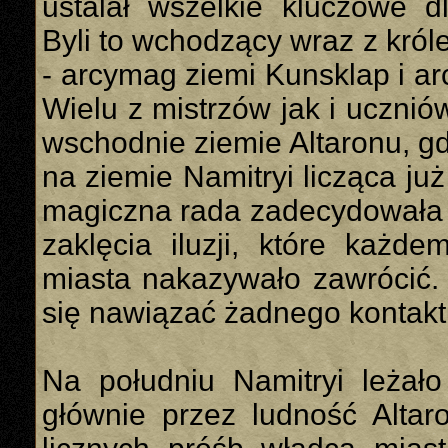
ustalał wszelkie kluczowe d
Byli to wchodzący wraz z król
- arcymag ziemi Kunsklap i a
Wielu z mistrzów jak i uczni
wschodnie ziemie Altaronu, g
na ziemie Namitryi licząca już
magiczna rada zadecydowała o
zaklęcia iluzji, które każde
miasta nakazywało zawrócić. 
się nawiązać żadnego kontaktu
Na południu Namitryi leżało
głównie przez ludność Altar