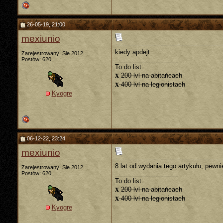
26-05-19, 21:00
mexiunio
kiedy apdejt
Zarejestrowany: Sie 2012
__________________
Postów: 620
To do list:
x
200 lvl na abitańcach
x
400 lvl na legionistach
Kyogre
06-12-22, 23:24
mexiunio
8 lat od wydania tego artykułu, pewn
Zarejestrowany: Sie 2012
__________________
Postów: 620
To do list:
x
200 lvl na abitańcach
x
400 lvl na legionistach
Kyogre