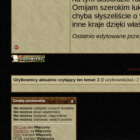
Omijam szerokim łu
chyba słyszeliście 
inne kraje dzięki wł
Ostatnio edytowane prze
«
Poprzed
Użytkownicy aktualnie czytający ten temat: 2
(0 użytkownik(ów) i 2
Zasady postowania
Nie możesz
zakładać nowych tematów
Nie możesz
pisać wiadomości
Nie możesz
dodawać załączników
Nie możesz
edytować swoich postów
BB Code
jest
Włączony
Emotikony
są
Włączony
[IMG]
kod jest
Włączony
HTML kod jest
Wyłączony