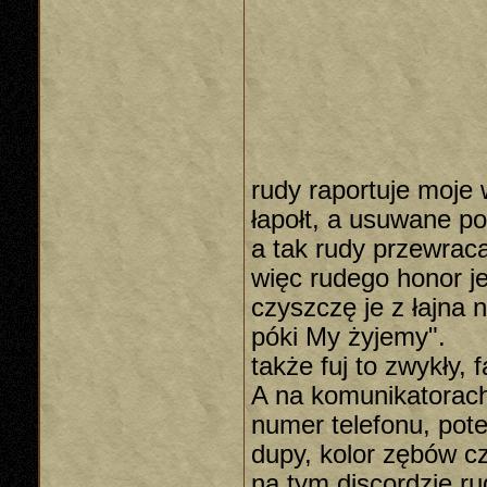
rudy raportuje moje 
łapołt, a usuwane p
a tak rudy przewrac
więc rudego honor j
czyszczę je z łajna 
póki My żyjemy".
także fuj to zwykły, 
A na komunikatorach
numer telefonu, pot
dupy, kolor zębów c
na tym discordzie rud