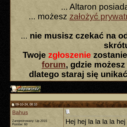
... Altaron posia
... możesz
założyć prywa
...
nie musisz czekać na o
skró
Twoje
zgłoszenie
zostanie
forum
, gdzie możesz
dlatego staraj się unika
09-10-24, 08:10
Bahus
Hej hej la la la la hej
Zarejestrowany: Lip 2015
Postów: 60