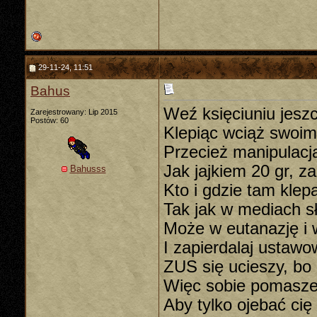
29-11-24, 11:51
Bahus
Weź księciuniu jesz
Zarejestrowany: Lip 2015
Postów: 60
Klepiąc wciąż swoimi
Przecież manipulacj
Jak jajkiem 20 gr, za
Bahusss
Kto i gdzie tam klep
Tak jak w mediach s
Może w eutanazję i 
I zapierdalaj ustawo
ZUS się ucieszy, bo
Więc sobie pomasze
Aby tylko ojebać ci