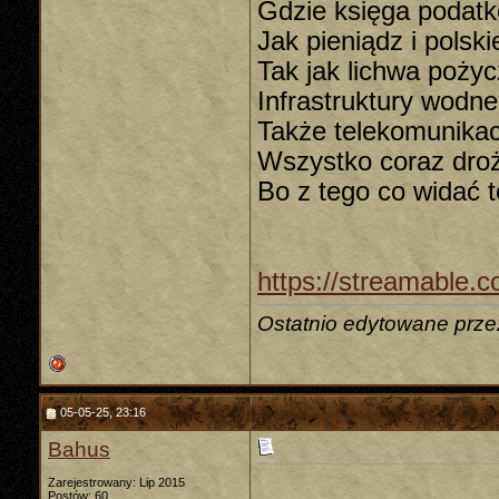
Gdzie księga podatkó
Jak pieniądz i polski
Tak jak lichwa pożyc
Infrastruktury wodn
Także telekomunikac
Wszystko coraz drożs
Bo z tego co widać 
https://streamable.
Ostatnio edytowane prze
05-05-25, 23:16
Bahus
Zarejestrowany: Lip 2015
Postów: 60