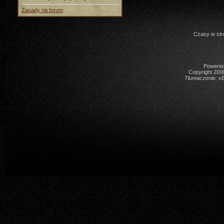
Zasady na forum
Czasy w str
Powered 
Copyright 2000
Tłumaczenie:
vB