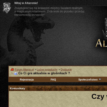
Witaj w Altaronie!
Znajdujesz się na krawędzi między światem realnym,
a magicznym Altaronem. Zrób krok do przodu i przeżyj
niesamowitą przygodę!
Forum Altaron.pl
>
Luźne pogaduchy
>
Dyskusje
Co Ci gra aktualnie w głośnikach ?
Rejestracja
FAQ
Społeczeństwo
Komunikaty
Czy 