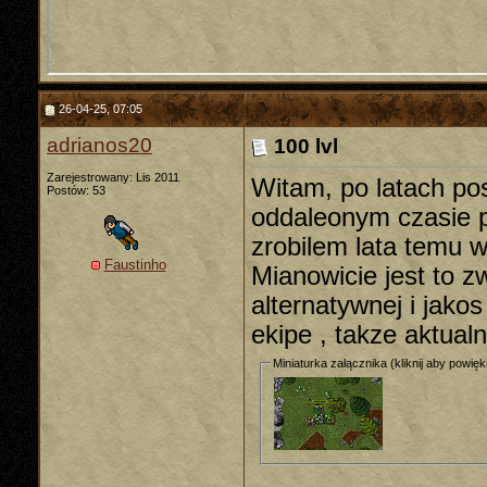
26-04-25, 07:05
adrianos20
100 lvl
Zarejestrowany: Lis 2011
Witam, po latach po
Postów: 53
oddaleonym czasie po
zrobilem lata temu w
Faustinho
Mianowicie jest to z
alternatywnej i jako
ekipe , takze aktual
Miniaturka załącznika (kliknij aby powię