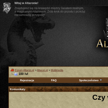
Witaj w Altaronie!
Znajdujesz się na krawędzi między światem realnym,
a magicznym Altaronem. Zrób krok do przodu i przeżyj
niesamowitą przygodę!
Forum Altaron.pl
>
Altaron.pl
>
Multimedia
100 lvl
Rejestracja
FAQ
Społeczeństwo
Komunikaty
Czy 