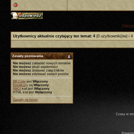
«
Poprzed
Użytkownicy aktualnie czytający ten temat: 4
(0 użytkownik(ów) i 4
Zasady postowania
Nie możesz
zakładać nowych tematów
Nie możesz
pisać wiadomości
Nie możesz
dodawać załączników
Nie możesz
edytować swoich postów
BB Code
jest
Włączony
Emotikony
są
Włączony
[IMG]
kod jest
Włączony
HTML kod jest
Wyłączony
Zasady na forum
Czasy w str
Powered 