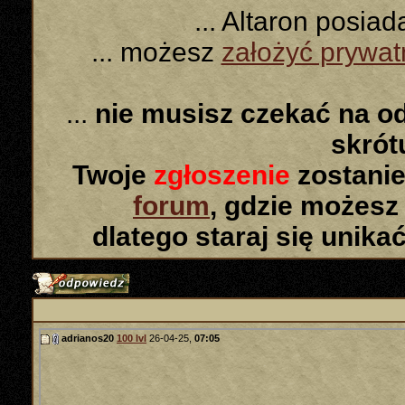
... Altaron posia
... możesz
założyć prywa
...
nie musisz czekać na o
skró
Twoje
zgłoszenie
zostanie
forum
, gdzie możesz
dlatego staraj się unika
adrianos20
100 lvl
26-04-25,
07:05