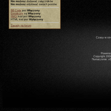
Nie możesz
dodawać załączników
Nie możesz
edytować swoich postów
BB Code
jest
Włączony
Emotikony
są
Włączony
[IMG]
kod jest
Włączony
HTML kod jest
Wyłączony
Zasady na forum
Czasy w str
Powered 
Copyright 2000
Tłumaczenie:
vB