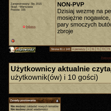
NON-PVP
Zarejestrowany: Sty 2015
Skąd: ~Warszawa
Dzisiaj wezmę na pew
Postów: 335
mosiężne nogawice, 
pary smoczych butów
Inbass
zbroje
Strona 81 z 143
«
pierwszy
<
31
71
72
73
«
Poprzed
Użytkownicy aktualnie czyta
użytkownik(ów) i 10 gości)
Zasady postowania
Nie możesz
zakładać nowych tematów
Nie możesz
pisać wiadomości