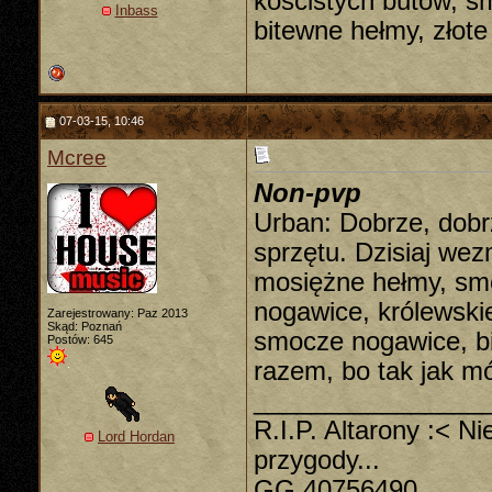
kościstych butów, 
Inbass
bitewne hełmy, złot
07-03-15, 10:46
Mcree
Non-pvp
Urban: Dobrze, dobr
sprzętu. Dzisiaj we
mosiężne hełmy, smo
nogawice, królewski
Zarejestrowany: Paz 2013
Skąd: Poznań
smocze nogawice, bi
Postów: 645
razem, bo tak jak m
________________
R.I.P. Altarony :< N
Lord Hordan
przygody...
GG 40756490