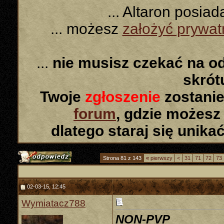
... Altaron posia
... możesz
założyć prywa
...
nie musisz czekać na o
skró
Twoje
zgłoszenie
zostanie
forum
, gdzie możesz
dlatego staraj się unika
Strona 81 z 143
«
pierwszy
<
31
71
72
73
02-03-15, 12:45
Wymiatacz788
NON-PVP