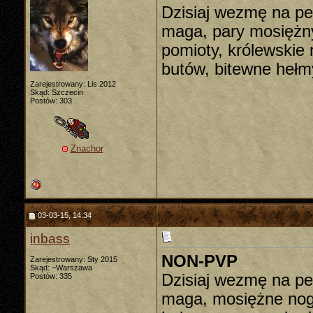
Dzisiaj wezmę na pe
maga, pary mosiężn
pomioty, królewskie 
butów, bitewne hełm
Zarejestrowany: Lis 2012
Skąd: Szczecin
Postów: 303
Znachor
03-03-15, 14:34
inbass
NON-PVP
Zarejestrowany: Sty 2015
Skąd: ~Warszawa
Dzisiaj wezmę na pe
Postów: 335
maga, mosiężne noga