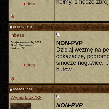
hełmy, smocze zbroj
Inbass
04-03-15, 14:58
inbass
NON-PVP
Zarejestrowany: Sty 2015
Skąd: ~Warszawa
Dzisiaj wezmę na pe
Postów: 335
odkażacze, pogromcy
smocze nogawice, bi
Inbass
butów
05-03-15, 10:26
Wymiatacz788
NON-PVP