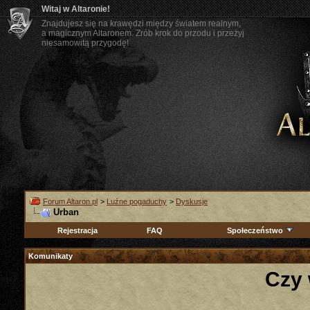
Witaj w Altaronie!
Znajdujesz się na krawędzi między światem realnym,
a magicznym Altaronem. Zrób krok do przodu i przeżyj
niesamowitą przygodę!
Forum Altaron.pl
>
Luźne pogaduchy
>
Dyskusje
Urban
Rejestracja
FAQ
Społeczeństwo
Komunikaty
Czy 