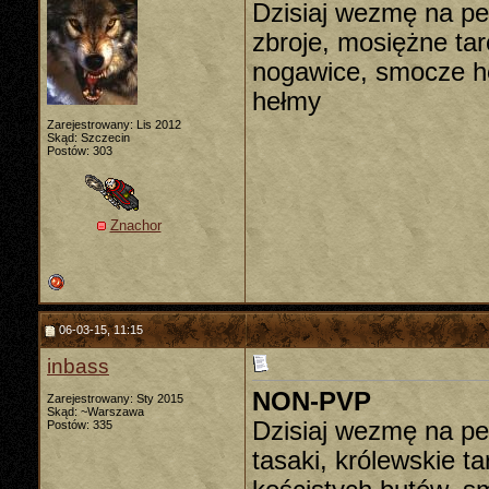
Dzisiaj wezmę na p
zbroje, mosiężne tar
nogawice, smocze heł
hełmy
Zarejestrowany: Lis 2012
Skąd: Szczecin
Postów: 303
Znachor
06-03-15, 11:15
inbass
NON-PVP
Zarejestrowany: Sty 2015
Skąd: ~Warszawa
Dzisiaj wezmę na pe
Postów: 335
tasaki, królewskie ta