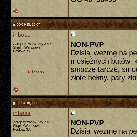
08-03-15, 12:07
inbass
NON-PVP
Zarejestrowany: Sty 2015
Skąd: ~Warszawa
Dzisiaj wezmę na pe
Postów: 335
mosiężnych butów, k
smocze tarcze, smoc
Inbass
złote hełmy, pary zł
09-03-15, 11:01
inbass
NON-PVP
Zarejestrowany: Sty 2015
Skąd: ~Warszawa
Dzisiaj wezmę na pe
Postów: 335