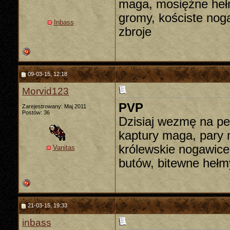
maga, mosiężne hełm
gromy, kościste nog
Inbass
zbroje
09-03-15, 12:18
Morvid123
PVP
Zarejestrowany: Maj 2011
Postów: 36
Dzisiaj wezmę na pe
kaptury maga, pary 
królewskie nogawice
Vanitas
butów, bitewne hełm
21-03-15, 19:33
inbass