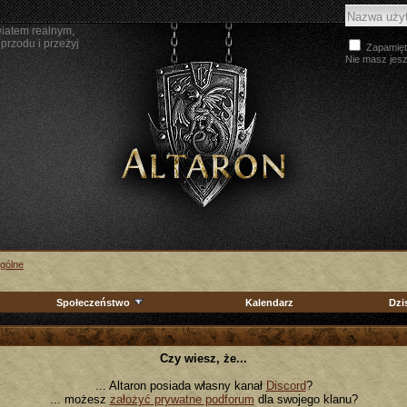
wiatem realnym,
przodu i przeżyj
Zapamięt
Nie masz jes
gólne
Społeczeństwo
Kalendarz
Dzi
Czy wiesz, że...
... Altaron posiada własny kanał
Discord
?
... możesz
założyć prywatne podforum
dla swojego klanu?