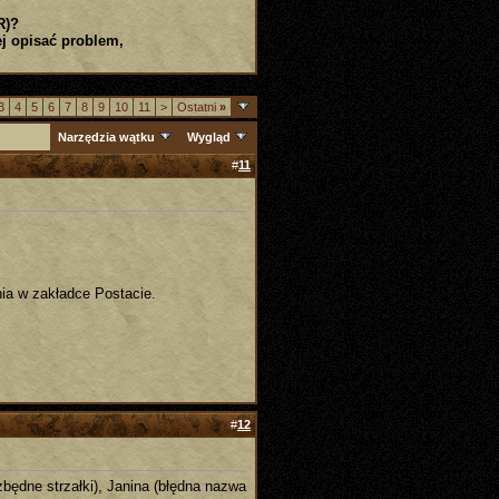
R)?
j opisać problem,
3
4
5
6
7
8
9
10
11
>
Ostatni
»
Narzędzia wątku
Wygląd
#
11
ia w zakładce Postacie.
#
12
zbędne strzałki), Janina (błędna nazwa