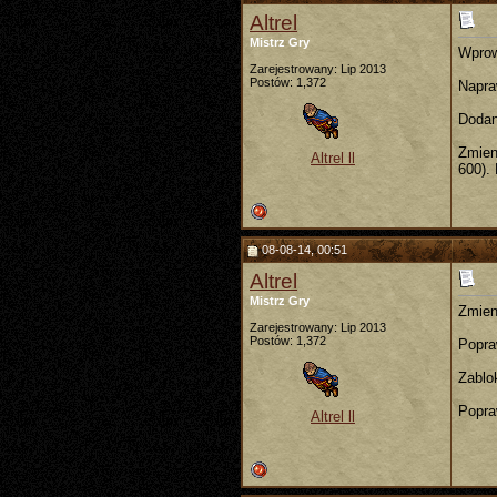
Altrel
Mistrz Gry
Wprow
Zarejestrowany: Lip 2013
Postów: 1,372
Napra
Dodan
Zmien
Altrel ll
600).
08-08-14, 00:51
Altrel
Mistrz Gry
Zmien
Zarejestrowany: Lip 2013
Postów: 1,372
Popra
Zablo
Popra
Altrel ll