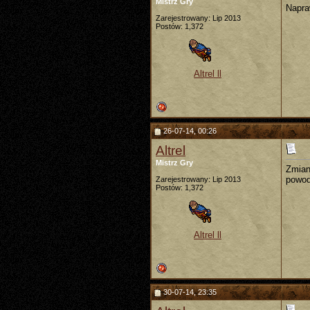
Mistrz Gry
Napra
Zarejestrowany: Lip 2013
Postów: 1,372
Altrel ll
26-07-14, 00:26
Altrel
Mistrz Gry
Zmian
powod
Zarejestrowany: Lip 2013
Postów: 1,372
Altrel ll
30-07-14, 23:35