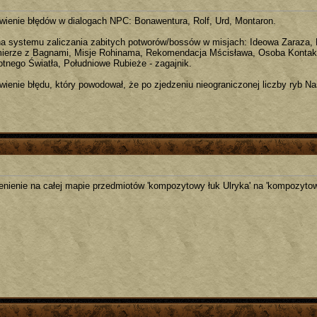
wienie błędów w dialogach NPC: Bonawentura, Rolf, Urd, Montaron.
a systemu zaliczania zabitych potworów/bossów w misjach: Ideowa Zaraza,
ierze z Bagnami, Misje Rohinama, Rekomendacja Mścisława, Osoba Kontak
otnego Światła, Południowe Rubieże - zagajnik.
wienie błędu, który powodował, że po zjedzeniu nieograniczonej liczby ryb 
nienie na całej mapie przedmiotów 'kompozytowy łuk Ulryka' na 'kompozytow