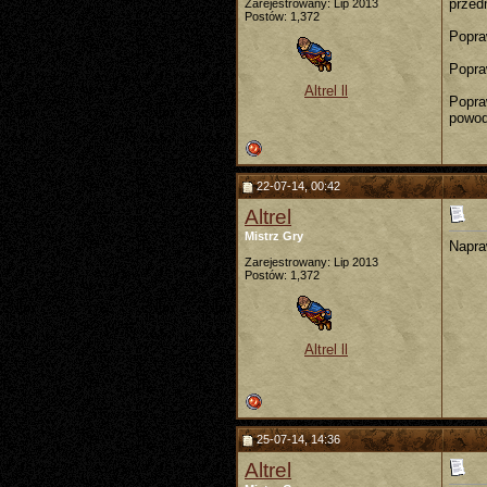
przed
Zarejestrowany: Lip 2013
Postów: 1,372
Popra
Popra
Altrel ll
Popra
powod
22-07-14, 00:42
Altrel
Mistrz Gry
Napra
Zarejestrowany: Lip 2013
Postów: 1,372
Altrel ll
25-07-14, 14:36
Altrel