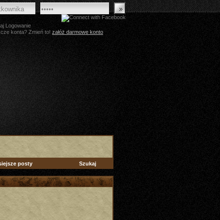
aj Logowanie
zcze konta? Zmień to!
załóż darmowe konto
siejsze posty
Szukaj