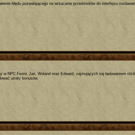
wienie błędu pozwalającego na wrzucanie przedmiotów do interfejsu rozdawan
y w NPC Fenrir, Jan, Woland oraz Edward, zajmujących się ładowaniem różdż
ować utraty bonusów.