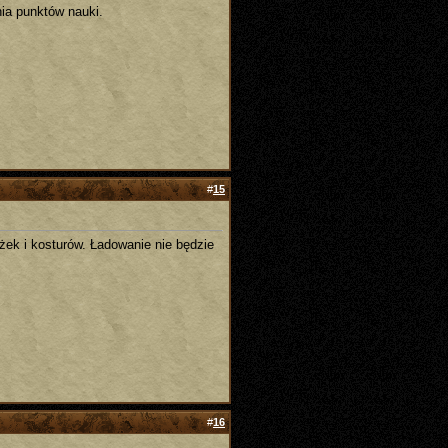
ia punktów nauki.
#
15
ek i kosturów. Ładowanie nie będzie
#
16