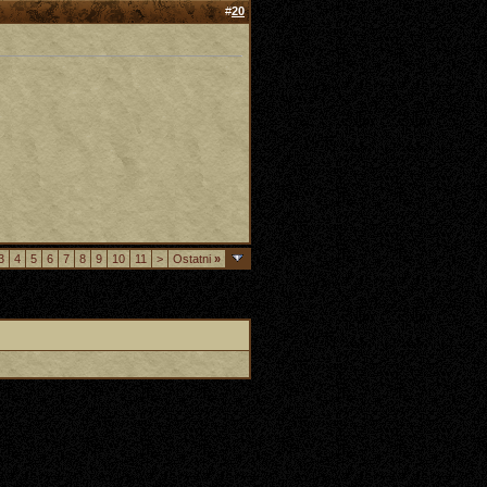
#
20
3
4
5
6
7
8
9
10
11
>
Ostatni
»