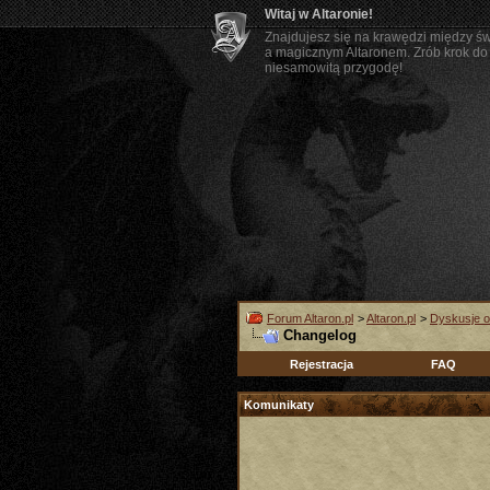
Witaj w Altaronie!
Znajdujesz się na krawędzi między ś
a magicznym Altaronem. Zrób krok do 
niesamowitą przygodę!
Forum Altaron.pl
>
Altaron.pl
>
Dyskusje o
Changelog
Rejestracja
FAQ
Komunikaty