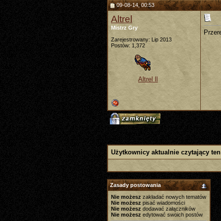
09-08-14, 00:53
Altrel
Mistrz Gry
Przer
Zarejestrowany: Lip 2013
Postów: 1,372
Altrel ll
Użytkownicy aktualnie czytający ten
Zasady postowania
Nie możesz
zakładać nowych tematów
Nie możesz
pisać wiadomości
Nie możesz
dodawać załączników
Nie możesz
edytować swoich postów