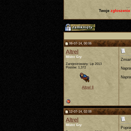
...
Twoje
zgłoszenie
06-07-14, 00:06
Altrel
Mistrz Gry
Zmian
Zarejestrowany: Lip 2013
Postów: 1,372
Napra
Napra
Altrel ll
12-07-14, 02:08
Altrel
Mistrz Gry
Popra