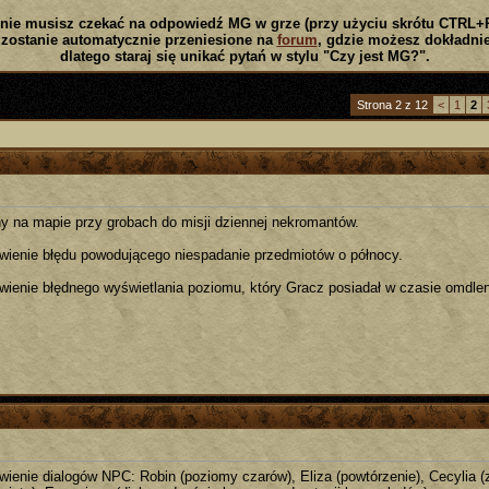
nie musisz czekać na odpowiedź MG w grze (przy użyciu skrótu CTRL+
zostanie automatycznie przeniesione na
forum
, gdzie możesz dokładnie
dlatego staraj się unikać pytań w stylu "Czy jest MG?".
Strona 2 z 12
<
1
2
y na mapie przy grobach do misji dziennej nekromantów.
wienie błędu powodującego niespadanie przedmiotów o północy.
wienie błędnego wyświetlania poziomu, który Gracz posiadał w czasie omdlen
wienie dialogów NPC: Robin (poziomy czarów), Eliza (powtórzenie), Cecylia (