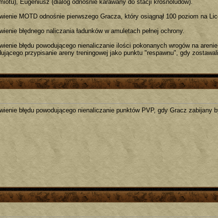
miotu), Eugeniusz (dialog odnośnie karawany do stacji krosnoludów).
wienie MOTD odnośnie pierwszego Gracza, który osiągnął 100 poziom na Lic
wienie błędnego naliczania ładunków w amuletach pełnej ochrony.
wienie błędu powodującego nienaliczanie ilości pokonanych wrogów na areni
ującego przypisanie areny treningowej jako punktu "respawnu", gdy zostawal
wienie błędu powodującego nienaliczanie punktów PVP, gdy Gracz zabijany b