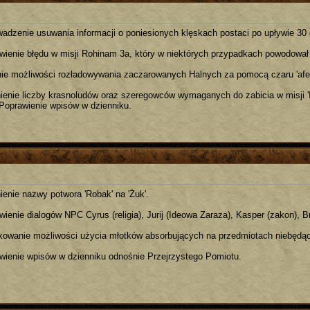
adzenie usuwania informacji o poniesionych klęskach postaci po upływie 30 d
wienie błędu w misji Rohinam 3a, który w niektórych przypadkach powodował 
ie możliwości rozładowywania zaczarowanych Halnych za pomocą czaru 'afel
ienie liczby krasnoludów oraz szeregowców wymaganych do zabicia w misji 
 Poprawienie wpisów w dzienniku.
ienie nazwy potwora 'Robak' na 'Żuk'.
wienie dialogów NPC Cyrus (religia), Jurij (Ideowa Zaraza), Kasper (zakon), B
kowanie możliwości użycia młotków absorbujących na przedmiotach niebędą
wienie wpisów w dzienniku odnośnie Przejrzystego Pomiotu.