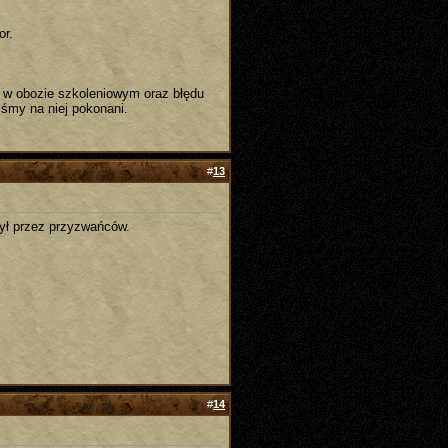
or.
e w obozie szkoleniowym oraz błędu
iśmy na niej pokonani.
#
13
ył przez przyzwańców.
#
14