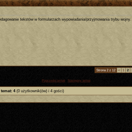
edagowanie tekstów w formularzach wypowiadania/przyjmowania trybu wojny.
Strona 2 z 12
<
1
2
«
Poprzedni temat
|
Następny temat
»
 temat: 4
(0 użytkownik(ów) i 4 gości)