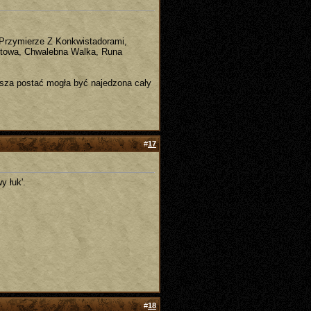
 Przymierze Z Konkwistadorami,
towa, Chwalebna Walka, Runa
Nasza postać mogła być najedzona cały
#
17
y łuk'.
#
18