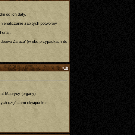
ni od ich daty.
nienaliczanie zabitych potworów.
 unar'.
'Ideowa Zaraza' (w obu przypadkach do
#
19
rat Maurycy (organy).
cych częściami ekwipunku.