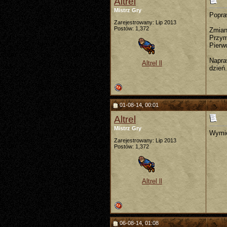
Altrel
Mistrz Gry
Popra
Zarejestrowany: Lip 2013
Postów: 1,372
Zmian
Przym
Pierw
Napra
Altrel ll
dzień.
01-08-14, 00:01
Altrel
Mistrz Gry
Wymie
Zarejestrowany: Lip 2013
Postów: 1,372
Altrel ll
06-08-14, 01:08