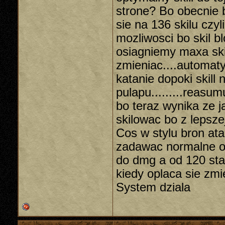
strone? Bo obecnie 
sie na 136 skilu czy
mozliwosci bo skil bl
osiagniemy maxa ski
zmieniac....automat
katanie dopoki skill
pulapu.........reasu
bo teraz wynika ze j
skilowac bo z lepsze
Cos w stylu bron at
zadawac normalne ob
do dmg a od 120 sta
kiedy oplaca sie zmi
System dziala