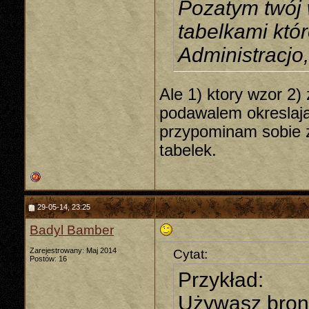
Pozatym twój 
tabelkami któ
Administracjo
Ale 1) ktory wzor 2) 
podawalem okreslaja 
przypominam sobie 
tabelek.
29-05-14, 23:25
Badyl Bamber
Zarejestrowany: Maj 2014
Cytat:
Postów: 16
Przykład:
Używasz broni