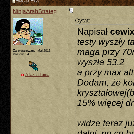
29-05-14, 23:29
NinjaArabStrateg
Cytat:
Napisał
cewi
testy wyszły t
maga przy 70m
Zarejestrowany: Maj 2013
Postów: 54
wyszła 53.2
a przy max at
Żelazna Lama
Dodam, że kor
kryształowej(
15% więcej d
widze teraz ju
dalej, po co b