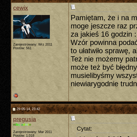
cewix
Pamiętam, że i na ma
moge jeszcze raz prz
za jakieś 16 godzin 
Wzór powinna podać
Zarejestrowany: Wrz 2011
Postów: 561
to ułatwiło sprawę, 
Też nie możemy patr
może też być błędny
musielibyśmy wszyst
niewiarygodnie trudn
29-05-14, 23:42
pregusia
n
i
b
y
a
d
m
i
n
Cytat:
Zarejestrowany: Mar 2011
Postów: 1,018