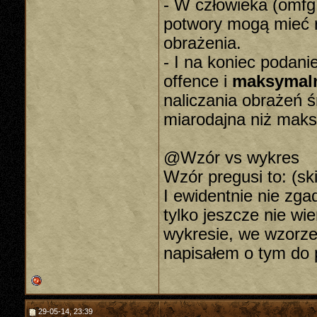
- W człowieka (omfg, 
potwory mogą mieć 
obrażenia.
- I na koniec podan
offence i
maksymaln
naliczania obrażeń ś
miarodajna niż maks
@Wzór vs wykres
Wzór pregusi to: (ski
I ewidentnie nie zga
tylko jeszcze nie w
wykresie, we wzorze
napisałem o tym do 
29-05-14, 23:39