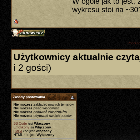
W ogóle jak to jest,
wykresu stoi na ~30
«
Poprzed
Użytkownicy aktualnie czyta
i 2 gości)
Zasady postowania
Nie możesz
zakładać nowych tematów
Nie możesz
pisać wiadomości
Nie możesz
dodawać załączników
Nie możesz
edytować swoich postów
BB Code
jest
Włączony
Emotikony
są
Włączony
[IMG]
kod jest
Włączony
HTML kod jest
Wyłączony