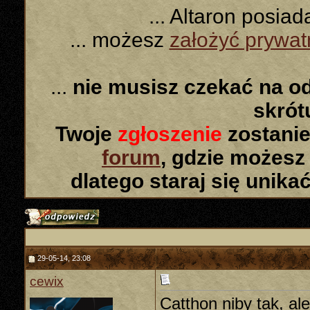
... Altaron posia
... możesz
założyć prywa
...
nie musisz czekać na o
skró
Twoje
zgłoszenie
zostanie
forum
, gdzie możesz
dlatego staraj się unika
29-05-14, 23:08
cewix
Catthon niby tak, al