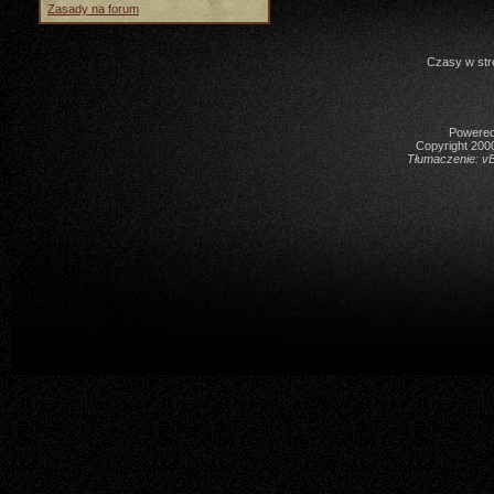
Zasady na forum
Czasy w str
Powered 
Copyright 2000
Tłumaczenie:
vB