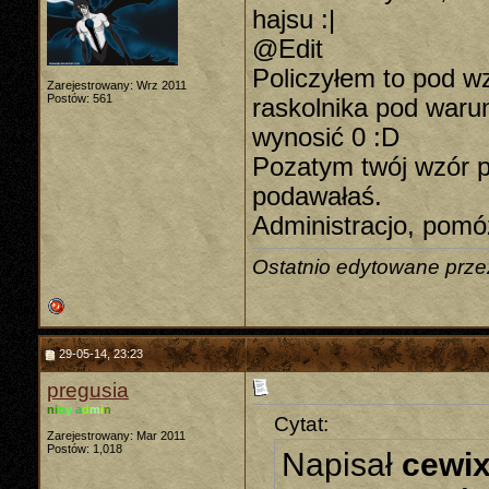
hajsu :|
@Edit
Policzyłem to pod wz
Zarejestrowany: Wrz 2011
Postów: 561
raskolnika pod warun
wynosić 0 :D
Pozatym twój wzór p
podawałaś.
Administracjo, pomóż
Ostatnio edytowane prze
29-05-14, 23:23
pregusia
n
i
b
y
a
d
m
i
n
Cytat:
Zarejestrowany: Mar 2011
Postów: 1,018
Napisał
cewi