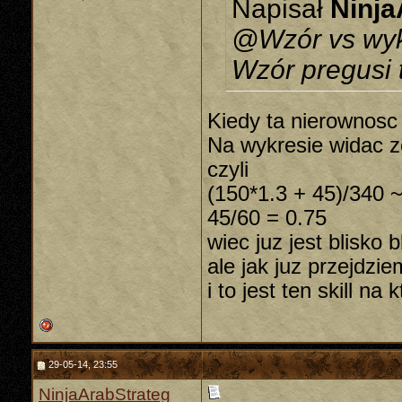
Napisał
Ninja
@Wzór vs wy
Wzór pregusi t
Kiedy ta nierownosc 
Na wykresie widac ze
czyli
(150*1.3 + 45)/340 
45/60 = 0.75
wiec juz jest blisko 
ale jak juz przejdzi
i to jest ten skill na
29-05-14, 23:55
NinjaArabStrateg