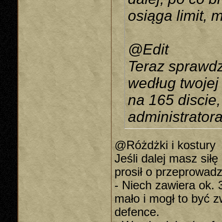
osiąga limit,
@Edit
Teraz sprawdzi
według twojej 
na 165 discie,
administratora
@Różdżki i kostury
Jeśli dalej masz sił
prosił o przeprowadz
- Niech zawiera ok. 
mało i mogł to być zw
defence.