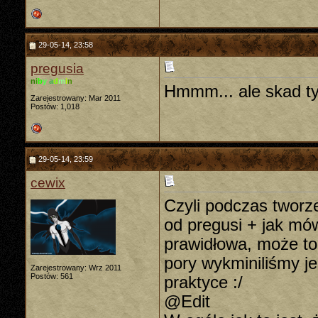
29-05-14, 23:58
pregusia
n
i
b
y
a
d
m
i
n
Hmmm... ale skad ty 
Zarejestrowany: Mar 2011
Postów: 1,018
29-05-14, 23:59
cewix
Czyli podczas tworze
od pregusi + jak mów
prawidłowa, może to
pory wykminiliśmy je
Zarejestrowany: Wrz 2011
Postów: 561
praktyce :/
@Edit