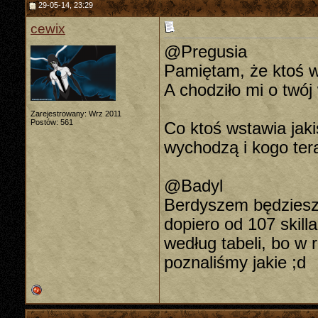
29-05-14, 23:29
cewix
@Pregusia
Pamiętam, że ktoś w
A chodziło mi o twój
Zarejestrowany: Wrz 2011
Postów: 561
Co ktoś wstawia jaki
wychodzą i kogo tera
@Badyl
Berdyszem będziesz b
dopiero od 107 skill
według tabeli, bo w 
poznaliśmy jakie ;d