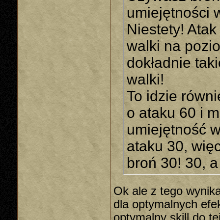
umiejętności w
Niestety! Ata
walki na pozi
dokładnie taki
walki!
To idzie równ
o ataku 60 i m
umiejętność w
ataku 30, więc
broń 30! 30, a
Ok ale z tego wynik
dla optymalnych ef
optymalny skill do te