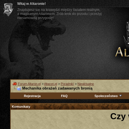
Witaj w Altaronie!
Znajdujesz się na krawędzi między światem realnym,
a magicznym Altaronem. Zrób krok do przodu i przeżyj
niesamowitą przygodę!
Forum Altaron.pl
>
Altaron.pl
>
Poradniki
>
Nieaktualne
Mechanika obrażeń zadawanych bronią
Rejestracja
FAQ
Społeczeństwo
Komunikaty
Czy 