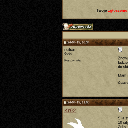
...
Twoje
zgłoszenie
24-04-15, 10:34
neilran
Gość
Znowu
Postów: n/a
ludzie
do ski
Mam p
Ostatn
24-04-15, 11:03
Kr92
Siła 
10 sił
Żeby t