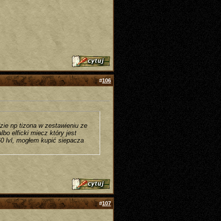
#
106
dzie np tizona w zestawieniu ze
o elficki miecz który jest
0 lvl, mogłem kupić siepacza
#
107