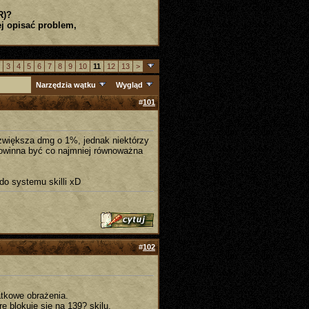
R)?
j opisać problem,
3
4
5
6
7
8
9
10
11
12
13
>
Narzędzia wątku
Wygląd
#
101
zwiększa dmg o 1%, jednak niektórzy
a powinna być co najmniej równoważna
do systemu skilli xD
#
102
datkowe obrażenia.
e blokuje się na 139? skilu.