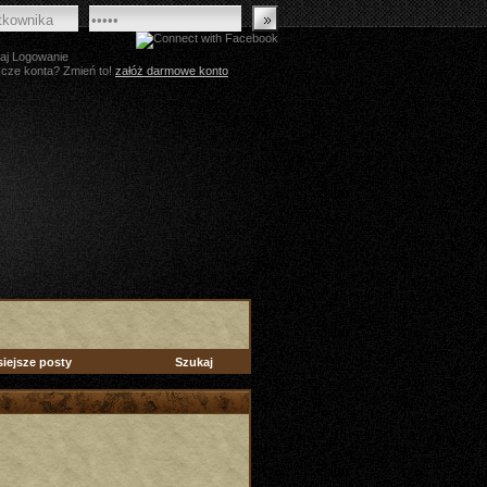
aj Logowanie
zcze konta? Zmień to!
załóż darmowe konto
siejsze posty
Szukaj