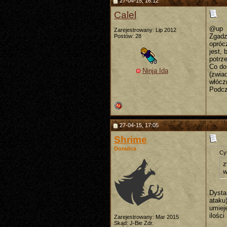
27-04-15, 16:12
Calel
@up
Zarejestrowany: Lip 2012
Zgadz
Postów: 28
opróc
jest,
potrz
Co do
Ninja Ida
(zwia
włócz
Podcza
27-04-15, 17:05
Shrime
Doradca
Cyt
z
w
Dysta
ataku
umiej
ilości
Zarejestrowany: Mar 2015
Skąd: J-Bie Zdr.