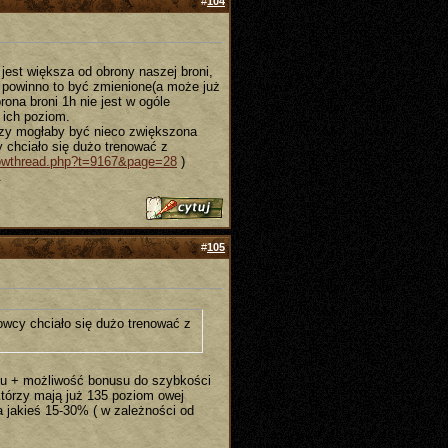
#
104
jest większa od obrony naszej broni,
 powinno to być zmienione(a może już
ona broni 1h nie jest w ogóle
 ich poziom.
rczy mogłaby być nieco zwiększona
y chciało się dużo trenować z
showthread.php?t=9167&page=28
)
.
#
105
owcy chciało się dużo trenować z
uku + możliwość bonusu do szybkości
którzy mają już 135 poziom owej
a jakieś 15-30% ( w zależności od