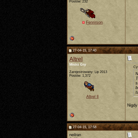
Postów: 232
Fenrirson
27-04-15, 17:40
Altrel
Mistrz Gry
Cyt
Zarejestrowany: Lip 2013
N
Postów: 1,372
T
s
b
t
Altrel ll
Nigdy 
27-04-15, 17:58
neilran