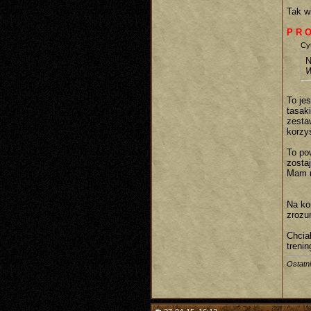
Tak wi
P R O
Cyt
N
W
To je
tasak
zesta
korzy
To po
zosta
Mam n
Na ko
zrozu
Chcia
trenin
Ostatn