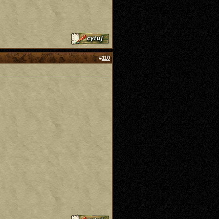
#
110