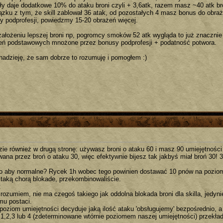
iły daje dodatkowe 10% do ataku broni czyli + 3,6atk, razem masz ~40 atk br
ązku z tym, że skill zablował 36 atak, od pozostałych 4 masz bonus do obra
y podprofesji, powiedzmy 15-20 obrażeń więcej.
założeniu lepszej broni np, pogromcy smoków 52 atk wygląda to już znacznie 
eń podstawowych mnożone przez bonusy podprofesji + podatność potwora.
adzieję, że sam dobrze to rozumuję i pomogłem :)
dzie również w drugą stronę: używasz broni o ataku 60 i masz 90 umiejętności 
ana przez broń o ataku 30, więc efektywnie bijesz tak jakbyś miał broń 30! 3
to aby normalne? Rycek 1h wobec tego powinien dostawać 10 pnów na poziom,
 taką chorą blokade, przekombinowaliście.
t
rozumiem, nie ma czegoś takiego jak oddolna blokada broni dla skilla, jedyni
mu postaci.
poziom umiejętności decyduje jaką ilość ataku 'obsługujemy' bezpośrednio, 
 1,2,3 lub 4 (zdeterminowane wtórnie poziomem naszej umiejętności) przekła