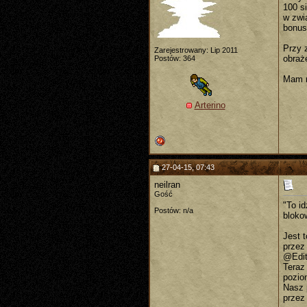
100 s
w zwi
bonus
Przy 
Zarejestrowany: Lip 2011
obraż
Postów: 364
Mam n
Arterino
27-04-15, 07:43
neilran
Gość
"To i
Postów: n/a
blokow
Jest 
przez
@Edi
Teraz 
pozio
Nasz 
przez