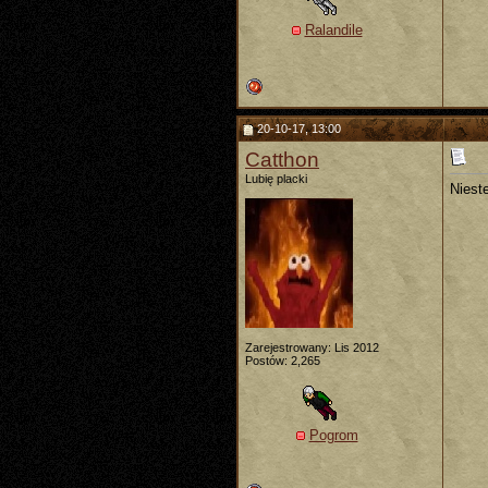
Ralandile
20-10-17, 13:00
Catthon
Lubię placki
Nieste
Zarejestrowany: Lis 2012
Postów: 2,265
Pogrom