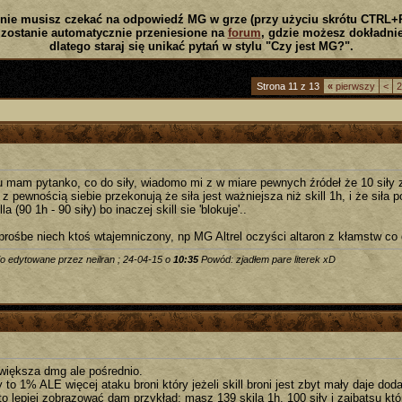
nie musisz czekać na odpowiedź MG w grze (przy użyciu skrótu CTRL+
zostanie automatycznie przeniesione na
forum
, gdzie możesz dokładnie
dlatego staraj się unikać pytań w stylu "Czy jest MG?".
Strona 11 z 13
«
pierwszy
<
2
 mam pytanko, co do siły, wiadomo mi z w miare pewnych źródeł że 10 siły 
 z pewnością siebie przekonują że siła jest ważniejsza niż skill 1h, i że sił
lla (90 1h - 90 siły) bo inaczej skill sie 'blokuje'..
rośbe niech ktoś wtajemniczony, np MG Altrel oczyści altaron z kłamstw co 
io edytowane przez neilran ; 24-04-15 o
10:35
Powód: zjadłem pare literek xD
zwiększa dmg ale pośrednio.
y to 1% ALE więcej ataku broni który jeżeli skill broni jest zbyt mały daje do
o lepiej zobrazować dam przykład: masz 139 skila 1h, 100 siły i zaibatsu któr