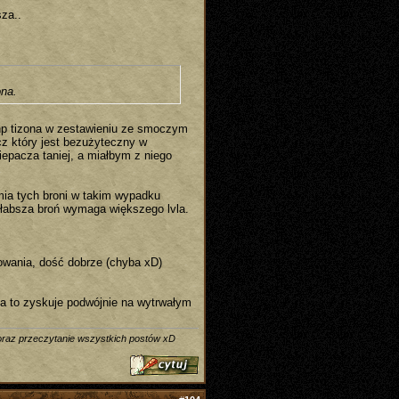
sza..
ona.
e np tizona w zestawieniu ze smoczym
z który jest bezużyteczny w
epacza taniej, a miałbym z niego
mia tych broni w takim wypadku
łabsza broń wymaga większego lvla.
lowania, dość dobrze (chyba xD)
 za to zyskuje podwójnie na wytrwałym
 oraz przeczytanie wszystkich postów xD