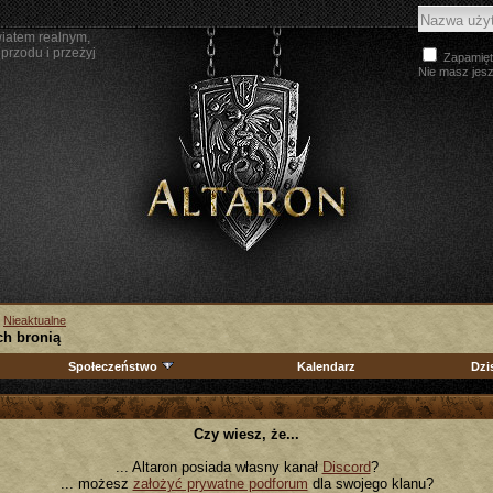
wiatem realnym,
przodu i przeżyj
Zapamięt
Nie masz jes
>
Nieaktualne
h bronią
Społeczeństwo
Kalendarz
Dzi
Czy wiesz, że...
... Altaron posiada własny kanał
Discord
?
... możesz
założyć prywatne podforum
dla swojego klanu?