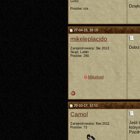
Gość
Dzięku
Postów: n/a
27-04-15, 18:19
mikeleplacido
Dobrz
Zarejestrowany: Sie 2013
Skąd: Lublin
Postów: 280
Mikelord
20-10-17, 12:51
Camol
Jeśli
Zarejestrowany: Kwi 2011
który
Postów: 73
Pozdr