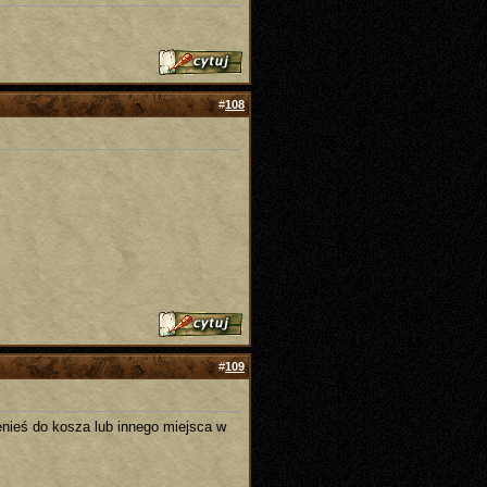
#
108
#
109
zenieś do kosza lub innego miejsca w