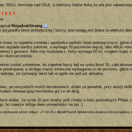
ęc SKILL dominuje nad SIŁĄ, a niektórzy ludzie tłuką że siła jest najważniej
 T E S T
at:
apisał
NinjaArabStrateg
 przypadku broni jednoręcznej i tarczy, pod uwagę jest brana ta większa obr
st chore, to zupełnie zmienia i upośledza wartość broni jednoręcznych, gdzi
iem wypada bardzo żałośnie, a wymaga 10 poziomów więcej, albo elficki miec
wieniu z gromem. Albo mój rozpruwacz, który wymaga 60 lvl, mogłem kupić si
ści dużo wcześniej.
winno zostać zmienione, bo zupełnie burzy ład na rynku broni 1h, cała ekono
je przekopana, a do tego mamy śmieszne wymagania co do poziomu, gdzie s
adzieje, że cytowany tekst tak w ogóle nie jest już aktualny.
niec, po wszystkich moich dociekaniach, dzięki za poradnik, przy okazji skil
miałem innowacyjną mechanike gry co do dmg.
łbym dodać, że rycek 1h jest stratny jeśli chodzi o ilość potrzebnych PNów,
gu, bo zawsze sklluje dwie umiejętności na raz ;)
io edytowane przez neilran ; 27-04-15 o
15:14
Powód: Wielokrotna analiza treści poradnika,