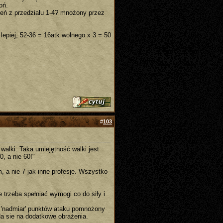
oń.
żeń z przedziału 1-4? mnożony przez
lepiej, 52-36 = 16atk wolnego x 3 = 50
#
103
walki. Taka umiejętność walki jest
0, a nie 60!"
 a nie 7 jak inne profesje. Wszystko
e trzeba spełniać wymogi co do siły i
a 'nadmiar' punktów ataku pomnożony
da sie na dodatkowe obrażenia.