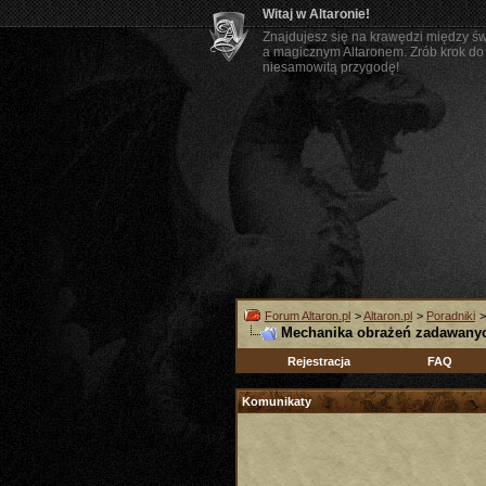
Witaj w Altaronie!
Znajdujesz się na krawędzi między ś
a magicznym Altaronem. Zrób krok do 
niesamowitą przygodę!
Forum Altaron.pl
>
Altaron.pl
>
Poradniki
Mechanika obrażeń zadawanyc
Rejestracja
FAQ
Komunikaty