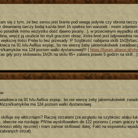
am się z tym, że bez sensu jest branie pod uwagę jedynie czy obrona tarczy 
z drewnianej tarczy bodaj każda broń 1h spełnia ten warunek - moim zdaniem
 bo poradnik mimo wszystko dość dawno pisany...), w przeciwnym wypadku obr
ebna, wręcz ją usuńcie bo myli graczom obraz, która broń jest odpowiednia na
 większej ilości Pnów to bez przesady :P Szybkość nabijania skilli 1h/2h/ta
dowca na 91 lvlu Aellius expiąc, bo nie wierzę żeby jakiemukolwiek zwiadowc
ni/kamyków ma 124 poziom walki dystansowej!!! (
https://forum.altaron.pl/
s gdy przy skilowaniu 1h/2h na skilu 95+ zabiera prawie 5 godzin na skill...)
at:
wiadowca na 91 lvlu Aellius expiąc, bo nie wierzę żeby jakiemukolwiek zwiad
łóczni/kamyków ma 124 poziom walki dystansowej
 skilluje się włóczniami? Raczej strzałami (ze względu na szybkosc ataku ł
), obecnie nie rozdając PN'ów wyskillowałem do 122 poziomu ( znam graczy 
etnosci wbity ręcznie) i mam zamiar skillować dalej. Fakt na expowisku wpad
 zabranych strzał).