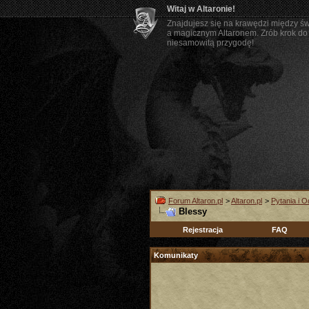
Witaj w Altaronie!
Znajdujesz się na krawędzi między ś
a magicznym Altaronem. Zrób krok do 
niesamowitą przygodę!
Forum Altaron.pl
>
Altaron.pl
>
Pytania i 
Blessy
Rejestracja
FAQ
Komunikaty