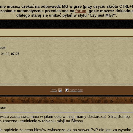
nie musisz czekać na odpowiedź MG w grze (przy użyciu skrótu CTRL+
zostanie automatycznie przeniesione na
forum
, gdzie możesz dokładnie
dlatego staraj się unikać pytań w stylu "Czy jest MG?".
3:03
-04-22,
07:27
Prev
następne
essy
wsze zastanawia mnie w jakim celu w misji mamy dostarczać Silną Bombę.
o znaczne utrudnienie w robieniu misji na Blessy.
ie sądzicie że cena blesów zwłaszcza jak na serwer PvP nie jest za wysoka 