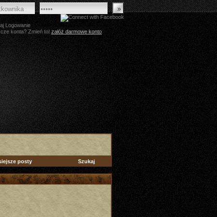
aj Logowanie
zcze konta? Zmień to!
załóż darmowe konto
siejsze posty
Szukaj