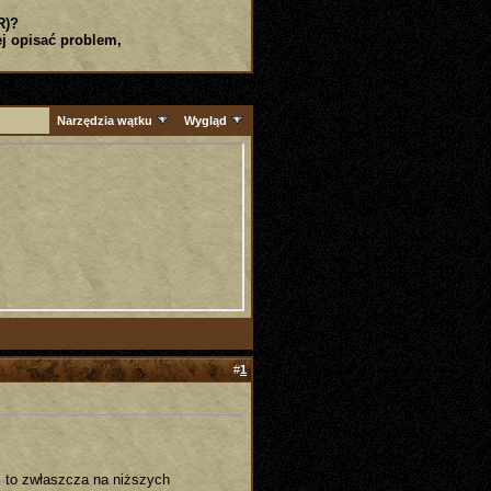
R)?
j opisać problem,
Narzędzia wątku
Wygląd
#
1
i to zwłaszcza na niższych