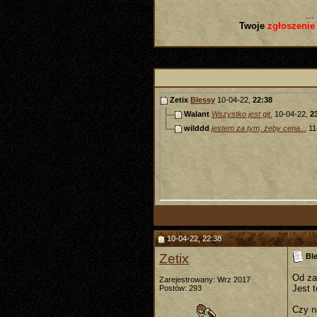
...
Twoje
zgłoszenie
Zetix
Blessy
10-04-22,
22:38
Walant
Wszystko jest git.
10-04-22,
2
wilddd
jestem za tym, żeby cena...
11
10-04-22, 22:38
Zetix
Bl
Od za
Zarejestrowany: Wrz 2017
Jest t
Postów: 293
Czy n