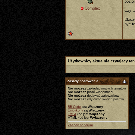
pozio
Complex
Czy t
Dlacz
być to
Użytkownicy aktualnie czytający ten
Zasady postowania
Nie możesz
zakładać nowych tematów
Nie możesz
pisać wiadomości
Nie możesz
dodawać załączników
Nie możesz
edytować swoich postów
BB Code
jest
Włączony
Emotikony
są
Włączony
[IMG]
kod jest
Włączony
HTML kod jest
Wyłączony
Zasady na forum