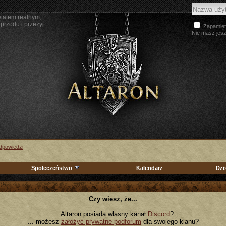
wiatem realnym,
przodu i przeżyj
Zapamięt
Nie masz jes
Odpowiedzi
Społeczeństwo
Kalendarz
Dzi
Czy wiesz, że...
... Altaron posiada własny kanał
Discord
?
... możesz
założyć prywatne podforum
dla swojego klanu?