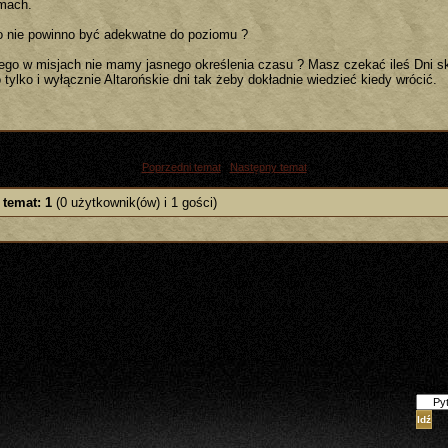
mach.
o nie powinno być adekwatne do poziomu ?
ego w misjach nie mamy jasnego określenia czasu ? Masz czekać ileś Dni sk
 tylko i wyłącznie Altarońskie dni tak żeby dokładnie wiedzieć kiedy wrócić.
«
Poprzedni temat
|
Następny temat
»
 temat: 1
(0 użytkownik(ów) i 1 gości)
Skocz