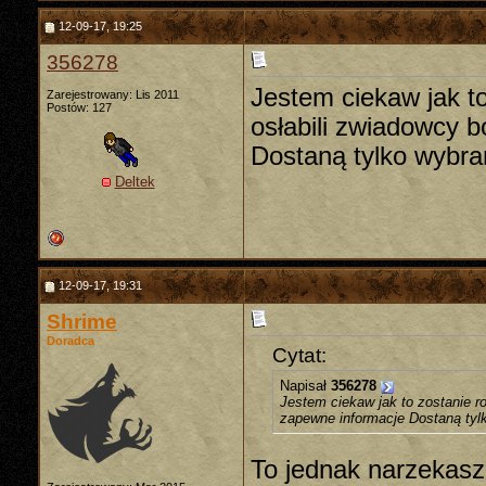
12-09-17, 19:25
356278
Jestem ciekaw jak t
Zarejestrowany: Lis 2011
Postów: 127
osłabili zwiadowcy b
Dostaną tylko wybran
Deltek
12-09-17, 19:31
Shrime
Doradca
Cytat:
Napisał
356278
Jestem ciekaw jak to zostanie r
zapewne informacje Dostaną tylk
To jednak narzekasz