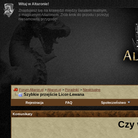
Witaj w Altaronie!
Znajdujesz się na krawędzi między światem realnym,
a magicznym Altaronem. Zrób krok do przodu i przeżyj
niesamowitą przygodę!
Forum Altaron.pl
>
Altaron.pl
>
Poradniki
>
Nieaktualne
Szybkie przejście Licor-Lewana
Rejestracja
FAQ
Społeczeństwo
Komunikaty
Czy 