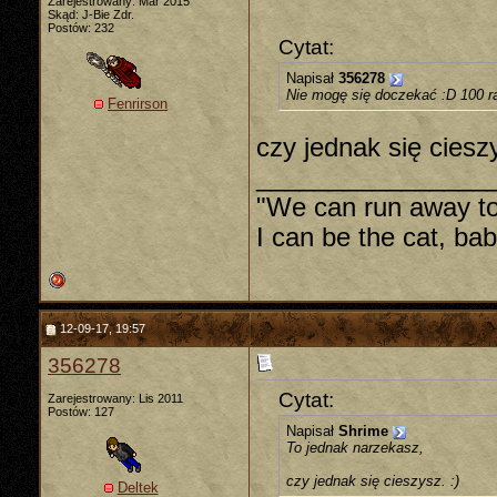
Zarejestrowany: Mar 2015
Skąd: J-Bie Zdr.
Postów: 232
Cytat:
Napisał
356278
Nie mogę się doczekać :D 100 ra
Fenrirson
czy jednak się cieszy
________________
"We can run away to
I can be the cat, ba
12-09-17, 19:57
356278
Cytat:
Zarejestrowany: Lis 2011
Postów: 127
Napisał
Shrime
To jednak narzekasz,
czy jednak się cieszysz. :)
Deltek