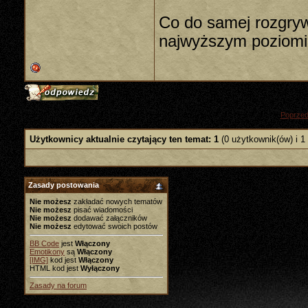
Co do samej rozgryw
najwyższym poziomie
«
Poprzed
Użytkownicy aktualnie czytający ten temat: 1
(0 użytkownik(ów) i 1
Zasady postowania
Nie możesz
zakładać nowych tematów
Nie możesz
pisać wiadomości
Nie możesz
dodawać załączników
Nie możesz
edytować swoich postów
BB Code
jest
Włączony
Emotikony
są
Włączony
[IMG]
kod jest
Włączony
HTML kod jest
Wyłączony
Zasady na forum