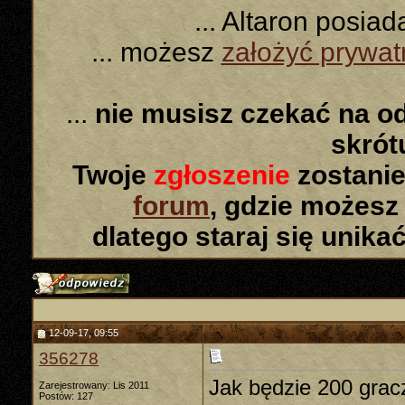
... Altaron posia
... możesz
założyć prywa
...
nie musisz czekać na o
skró
Twoje
zgłoszenie
zostanie
forum
, gdzie możesz
dlatego staraj się unika
12-09-17, 09:55
356278
Jak będzie 200 grac
Zarejestrowany: Lis 2011
Postów: 127