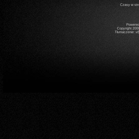
Czasy w str
Powered 
Copyright 2000
Tłumaczenie:
vB