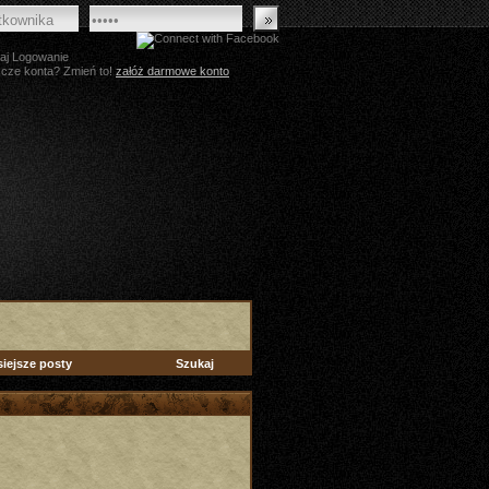
aj Logowanie
zcze konta? Zmień to!
załóż darmowe konto
siejsze posty
Szukaj