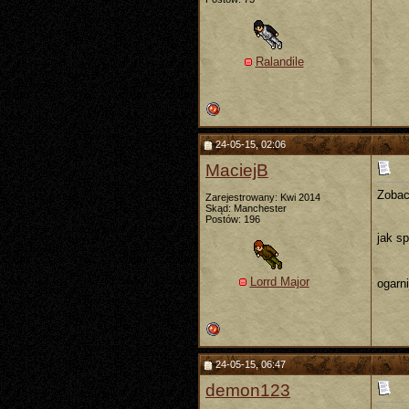
Ralandile
24-05-15, 02:06
MaciejB
Zobacz
Zarejestrowany: Kwi 2014
Skąd: Manchester
Postów: 196
jak sp
Lorrd Major
ogarn
24-05-15, 06:47
demon123