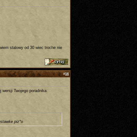
 wiem stalowy od 30 wiec troche nie
#
16
j wersji Twojego poradnika.
ustawke piz*o