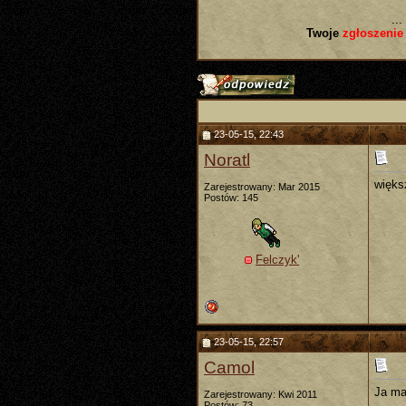
...
Twoje
zgłoszenie
23-05-15, 22:43
Noratl
więks
Zarejestrowany: Mar 2015
Postów: 145
Felczyk'
23-05-15, 22:57
Camol
Ja ma
Zarejestrowany: Kwi 2011
Postów: 73