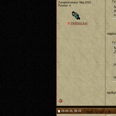
Cyt
Zarejestrowany: Maj 2015
Postów: 4
N
W
s
Hellblocker
napis
Cyt
N
Z
j
o
wytłu
24-05-15, 09:29