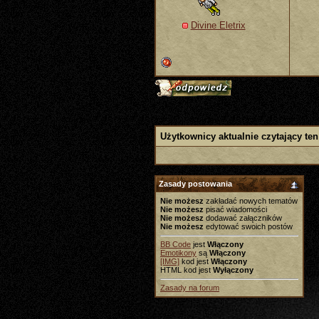
Divine Eletrix
Użytkownicy aktualnie czytający ten
Zasady postowania
Nie możesz
zakładać nowych tematów
Nie możesz
pisać wiadomości
Nie możesz
dodawać załączników
Nie możesz
edytować swoich postów
BB Code
jest
Włączony
Emotikony
są
Włączony
[IMG]
kod jest
Włączony
HTML kod jest
Wyłączony
Zasady na forum