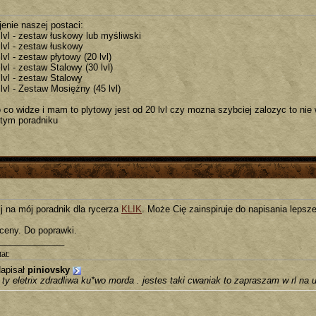
jenie naszej postaci:
 lvl - zestaw łuskowy lub myśliwski
 lvl - zestaw łuskowy
lvl - zestaw płytowy (20 lvl)
lvl - zestaw Stalowy (30 lvl)
 lvl - zestaw Stalowy
lvl - Zestaw Mosiężny (45 lvl)
o co widze i mam to plytowy jest od 20 lvl czy mozna szybciej zalozyc to nie
 tym poradniku
ij na mój poradnik dla rycerza
KLIK
. Może Cię zainspiruje do napisania lepsze
ceny. Do poprawki.
_____________
at:
apisał
piniovsky
 ty eletrix zdradliwa ku*wo morda . jestes taki cwaniak to zapraszam w rl na 