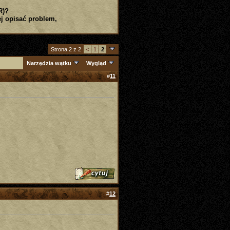
R)?
j opisać problem,
Strona 2 z 2
<
1
2
Narzędzia wątku
Wygląd
#
11
#
12