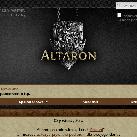
wiatem realnym,
przodu i przeżyj
Zapamięt
Nie masz jes
>
Nieaktualne
pancerzenie itp.
Społeczeństwo
Kalendarz
Dzi
Czy wiesz, że...
... Altaron posiada własny kanał
Discord
?
... możesz
założyć prywatne podforum
dla swojego klanu?