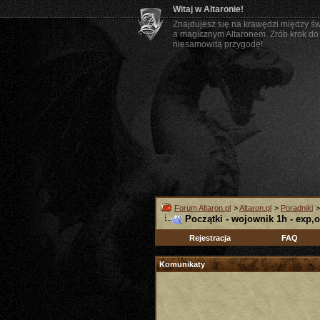
Witaj w Altaronie!
Znajdujesz się na krawędzi między ś
a magicznym Altaronem. Zrób krok do 
niesamowitą przygodę!
Forum Altaron.pl
>
Altaron.pl
>
Poradniki
Początki - wojownik 1h - exp,o
Rejestracja
FAQ
Komunikaty