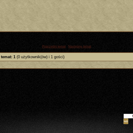
«
Poprzedni temat
|
Następny temat
»
 temat: 1
(0 użytkownik(ów) i 1 gości)
Skocz