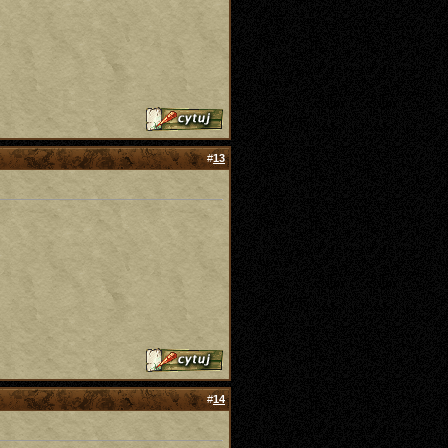
#
13
#
14