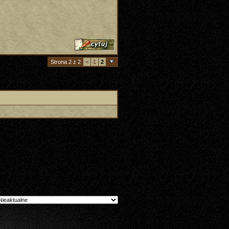
Strona 2 z 2
<
1
2
 do forum