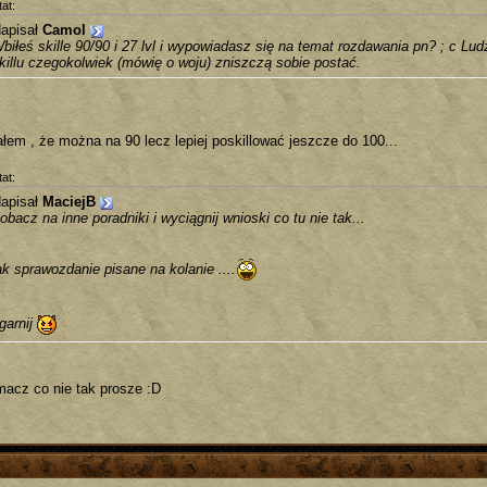
at:
apisał
Camol
biłeś skille 90/90 i 27 lvl i wypowiadasz się na temat rozdawania pn? ; c L
killu czegokolwiek (mówię o woju) zniszczą sobie postać.
ałem , że można na 90 lecz lepiej poskillować jeszcze do 100...
at:
apisał
MaciejB
obacz na inne poradniki i wyciągnij wnioski co tu nie tak...
ak sprawozdanie pisane na kolanie ....
garnij
macz co nie tak prosze :D