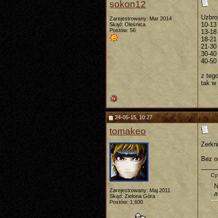
sokon12
Uzbro
Zarejestrowany: Mar 2014
10-13
Skąd: Oleśnica
Postów: 56
13-18
18-21 
21-30 
30-40
40-50 
z teg
tak w
24-05-15, 10:27
tomakeo
Zerkn
Bez o
_____
Cyt
N
Zarejestrowany: Maj 2011
a
Skąd: Zielona Góra
Postów: 1,600