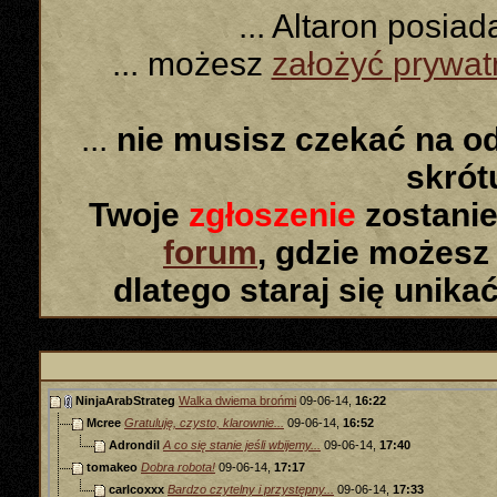
... Altaron posia
... możesz
założyć prywa
...
nie musisz czekać na o
skró
Twoje
zgłoszenie
zostanie
forum
, gdzie możesz
dlatego staraj się unika
NinjaArabStrateg
Walka dwiema brońmi
09-06-14,
16:22
Mcree
Gratuluję, czysto, klarownie...
09-06-14,
16:52
Adrondil
A co się stanie jeśli wbijemy...
09-06-14,
17:40
tomakeo
Dobra robota!
09-06-14,
17:17
carlcoxxx
Bardzo czytelny i przystępny...
09-06-14,
17:33