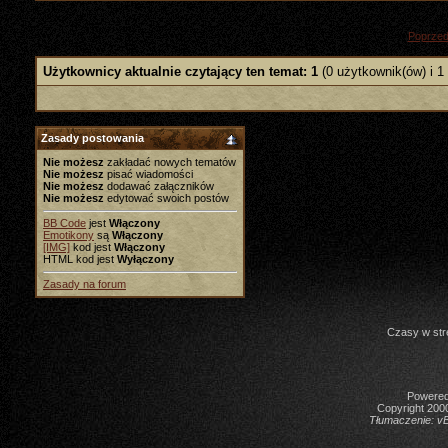
«
Poprzed
Użytkownicy aktualnie czytający ten temat: 1
(0 użytkownik(ów) i 1
Zasady postowania
Nie możesz
zakładać nowych tematów
Nie możesz
pisać wiadomości
Nie możesz
dodawać załączników
Nie możesz
edytować swoich postów
BB Code
jest
Włączony
Emotikony
są
Włączony
[IMG]
kod jest
Włączony
HTML kod jest
Wyłączony
Zasady na forum
Czasy w str
Powered 
Copyright 2000
Tłumaczenie:
vB