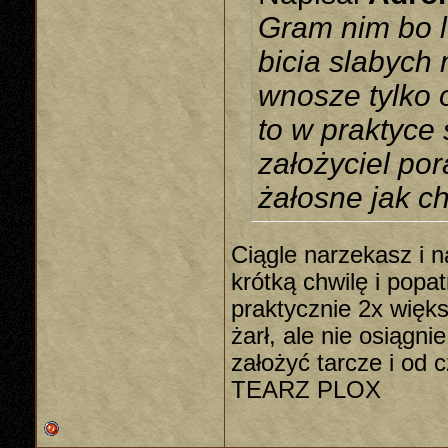
Gram nim bo lu
bicia slabych 
wnosze tylko 
to w praktyce 
założyciel por
żałosne jak c
Ciągle narzekasz i 
krótką chwilę i popa
praktycznie 2x więks
żarł, ale nie osiągn
założyć tarcze i od
TEARZ PLOX