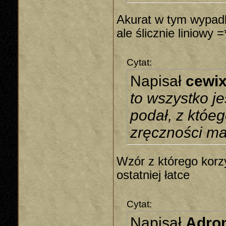
Akurat w tym wypadk
ale ślicznie liniowy =
Cytat:
Napisał
cewi
to wszystko je
podał, z któeg
zręczności ma
Wzór z którego korzy
ostatniej łatce
Cytat:
Napisał
Adron