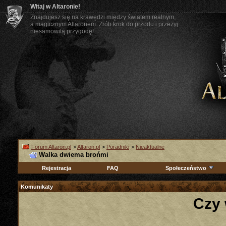
Witaj w Altaronie!
Znajdujesz się na krawędzi między światem realnym,
a magicznym Altaronem. Zrób krok do przodu i przeżyj
niesamowitą przygodę!
Forum Altaron.pl
>
Altaron.pl
>
Poradniki
>
Nieaktualne
Walka dwiema brońmi
Rejestracja
FAQ
Społeczeństwo
Komunikaty
Czy 