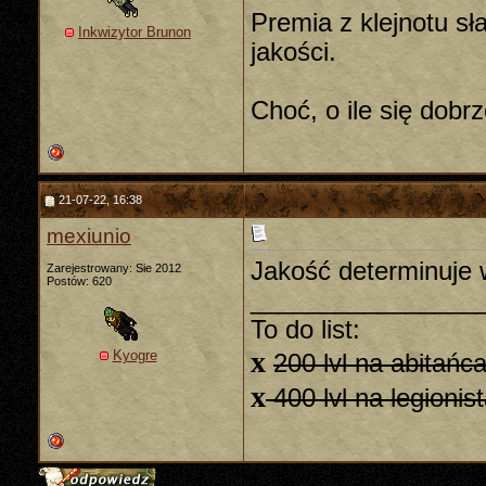
Premia z klejnotu sł
Inkwizytor Brunon
jakości.
Choć, o ile się dobrz
21-07-22, 16:38
mexiunio
Jakość determinuje
Zarejestrowany: Sie 2012
Postów: 620
________________
To do list:
x
Kyogre
200 lvl na abitańc
x
400 lvl na legionis