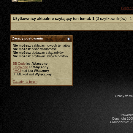
«
Poprzed
Użytkownicy aktualnie czytający ten temat: 1
(0 użytkownik(ów) i 1
Zasady postowania
Nie możesz
zakładać nowych tematów
Nie możesz
pisać wiadomości
Nie możesz
dodawać załączników
Nie możesz
edytować swoich postów
BB Code
jest
Włączony
Emotikony
są
Włączony
[IMG]
kod jest
Włączony
HTML kod jest
Wyłączony
Zasady na forum
Czasy w str
Powered 
Copyright 2000
Tłumaczenie:
vB