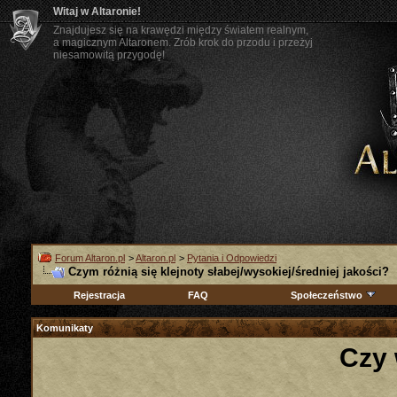
Witaj w Altaronie!
Znajdujesz się na krawędzi między światem realnym,
a magicznym Altaronem. Zrób krok do przodu i przeżyj
niesamowitą przygodę!
Forum Altaron.pl
>
Altaron.pl
>
Pytania i Odpowiedzi
Czym różnią się klejnoty słabej/wysokiej/średniej jakości?
Rejestracja
FAQ
Społeczeństwo
Komunikaty
Czy 