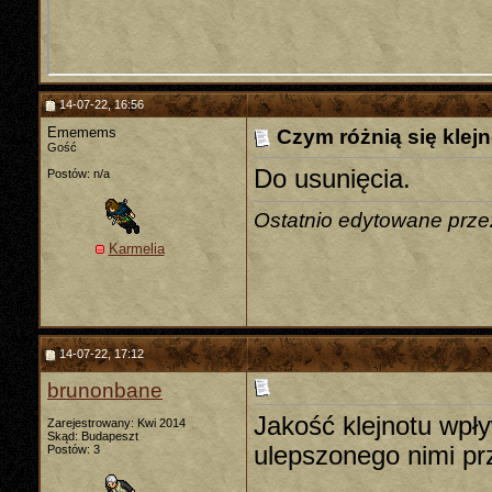
14-07-22, 16:56
Ememems
Czym różnią się klejn
Gość
Do usunięcia.
Postów: n/a
Ostatnio edytowane prz
Karmelia
14-07-22, 17:12
brunonbane
Jakość klejnotu wpł
Zarejestrowany: Kwi 2014
Skąd: Budapeszt
ulepszonego nimi pr
Postów: 3