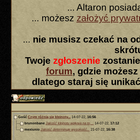
... Altaron posia
... możesz
założyć prywa
...
nie musisz czekać na o
skró
Twoje
zgłoszenie
zostanie
forum
, gdzie możesz
dlatego staraj się unika
Gość
Czym różnią się klejnoty...
14-07-22,
16:56
brunonbane
Jakość klejnotu wpływa na to,...
14-07-22,
17:12
mexiunio
Jakość determinuje wysokość...
21-07-22,
16:38