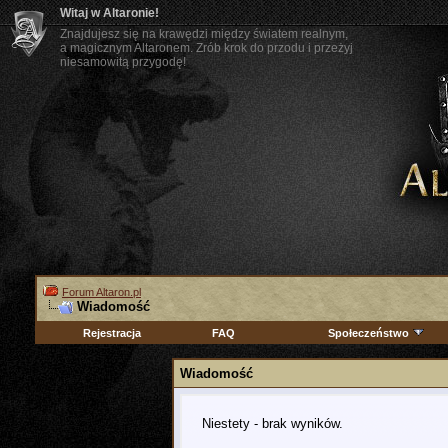
Witaj w Altaronie!
Znajdujesz się na krawędzi między światem realnym,
a magicznym Altaronem. Zrób krok do przodu i przeżyj
niesamowitą przygodę!
Forum Altaron.pl
Wiadomość
Rejestracja
FAQ
Społeczeństwo
Wiadomość
Niestety - brak wyników.