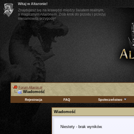
Witaj w Altaronie!
Znajdujesz się na krawędzi między światem realnym,
a magicznym Altaronem. Zrób krok do przodu i przeżyj
niesamowitą przygodę!
Forum Altaron.pl
Wiadomość
Rejestracja
FAQ
Społeczeństwo
Wiadomość
Niestety - brak wyników.