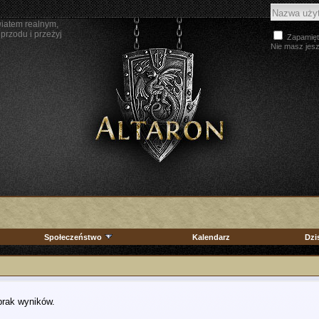
wiatem realnym,
przodu i przeżyj
Zapamięt
Nie masz jes
Społeczeństwo
Kalendarz
Dzi
 brak wyników.