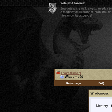
Witaj w Altaronie!
Znajdujesz się na krawędzi między ś
a magicznym Altaronem. Zrób krok do 
niesamowitą przygodę!
Forum Altaron.pl
Wiadomość
Rejestracja
FAQ
Wiadomość
Niestety -