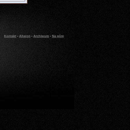
Kontakt
-
Altaron
-
Archiwum
-
Na górę