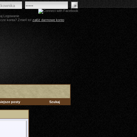
aj Logowanie
zcze konta? Zmień to!
załóż darmowe konto
siejsze posty
Szukaj