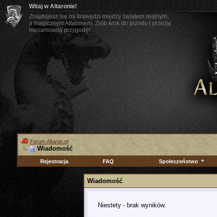
Witaj w Altaronie!
Znajdujesz się na krawędzi między światem realnym,
a magicznym Altaronem. Zrób krok do przodu i przeżyj
niesamowitą przygodę!
Forum Altaron.pl
Wiadomość
Rejestracja
FAQ
Społeczeństwo
Wiadomość
Niestety - brak wyników.