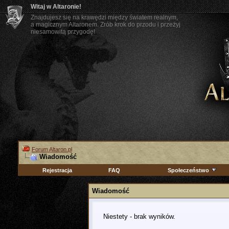
Witaj w Altaronie!
Znajdujesz się na krawędzi między światem realnym,
a magicznym Altaronem. Zrób krok do przodu i przeżyj
niesamowitą przygodę!
Forum Altaron.pl
Wiadomość
Rejestracja
FAQ
Społeczeństwo
Wiadomość
Niestety - brak wyników.