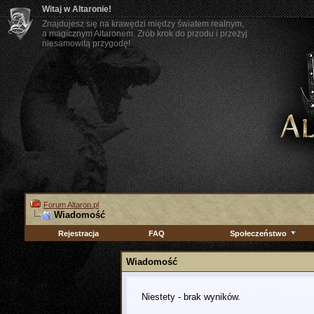
Witaj w Altaronie!
Znajdujesz się na krawędzi między światem realnym,
a magicznym Altaronem. Zrób krok do przodu i przeżyj
niesamowitą przygodę!
Forum Altaron.pl
Wiadomość
Rejestracja
FAQ
Społeczeństwo
Wiadomość
Niestety - brak wyników.