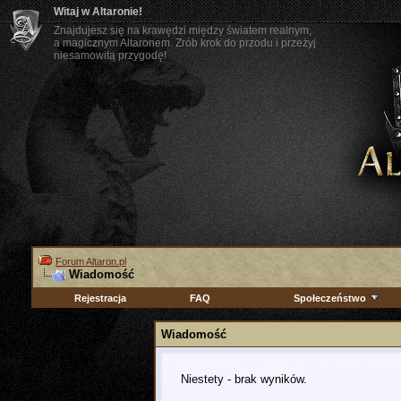
Witaj w Altaronie!
Znajdujesz się na krawędzi między światem realnym,
a magicznym Altaronem. Zrób krok do przodu i przeżyj
niesamowitą przygodę!
Forum Altaron.pl
Wiadomość
Rejestracja
FAQ
Społeczeństwo
Wiadomość
Niestety - brak wyników.